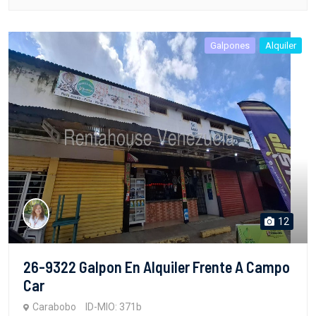
Galpones
Alquiler
12
26-9322 Galpon En Alquiler Frente A Campo
Car
Carabobo
ID-MIO: 371b