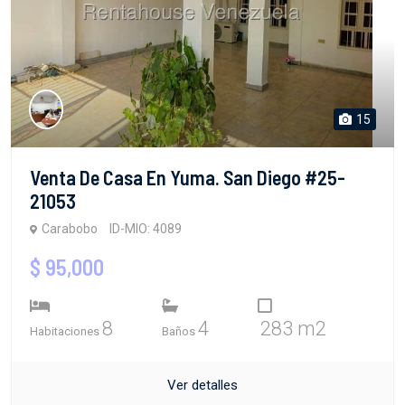
15
Venta De Casa En Yuma. San Diego #25-
21053
Carabobo
ID-MIO: 4089
$ 95,000
8
4
283 m2
Habitaciones
Baños
Ver detalles