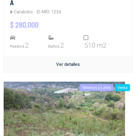
A
Carabobo
ID-MIO: 123d
$ 280,000
2
2
510 m2
Puestos
Baños
Ver detalles
Terrenos y Lotes
Venta