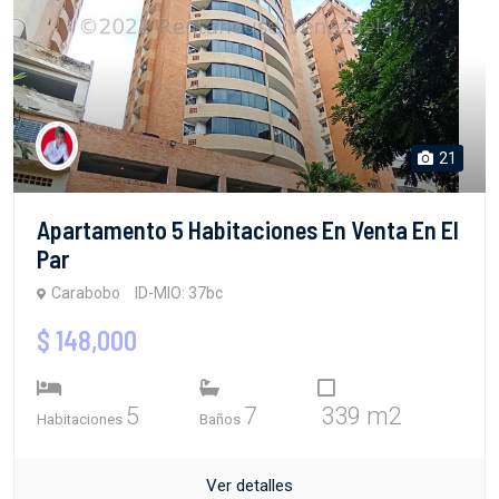
21
Apartamento 5 Habitaciones En Venta En El
Par
Carabobo
ID-MIO: 37bc
$ 148,000
5
7
339 m2
Habitaciones
Baños
Ver detalles