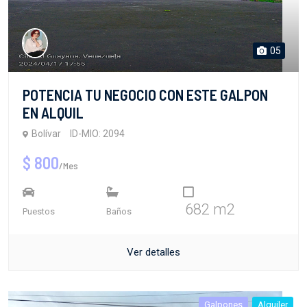
05
POTENCIA TU NEGOCIO CON ESTE GALPON
EN ALQUIL
Bolívar
ID-MIO: 2094
$ 800
/Mes
682 m2
Puestos
Baños
Ver detalles
Galpones
Alquiler