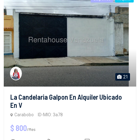
21
La Candelaria Galpon En Alquiler Ubicado
En V
Carabobo
ID-MIO: 3a78
$ 800
/Mes