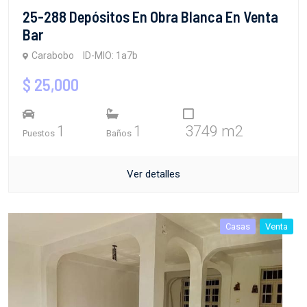
25-288 Depósitos En Obra Blanca En Venta
Bar
Carabobo
ID-MIO: 1a7b
$ 25,000
1
1
3749 m2
Puestos
Baños
Ver detalles
Casas
Venta