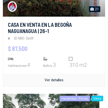
21
CASA EN VENTA EN LA BEGOÑA
NAGUANAGUA | 26-1
ID-MIO: 3ed9
$ 87,500
4
3
310 m2
Habitaciones
Baños
Ver detalles
Haciendas - Fincas
Venta