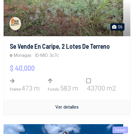
06
Se Vende En Caripe, 2 Lotes De Terreno
Monagas
ID-MIO: 3c7c
$ 40,000
473 m
583 m
43700 m2
Frente
Fondo
Ver detalles
Casas