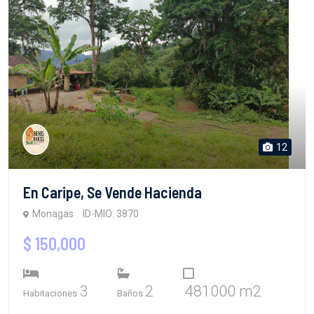
12
En Caripe, Se Vende Hacienda
Monagas
ID-MIO: 3870
$ 150,000
3
2
481000 m2
Habitaciones
Baños