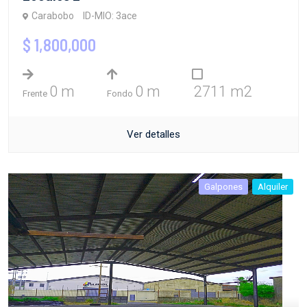
Carabobo
ID-MIO: 3ace
$ 1,800,000
0 m
0 m
2711 m2
Frente
Fondo
Ver detalles
Galpones
Alquiler