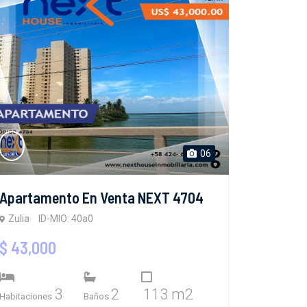
06
Apartamento En Venta NEXT 4704
Zulia
ID-MIO: 40a0
$ 43,000
3
2
113 m2
Habitaciones
Baños