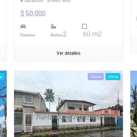
Carabobo
ID-MIO: 342f
$ 50,000
2
60 m2
Puestos
Baños
Ver detalles
a
Casas
Venta