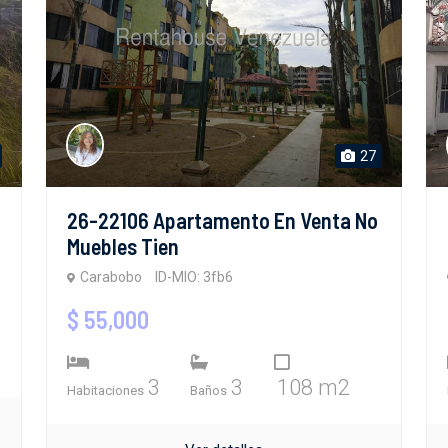
27
26-22106 Apartamento En Venta No
Muebles Tien
Carabobo
ID-MIO: 3fb6
$ 55,000
3
3
108 m2
Habitaciones
Baños