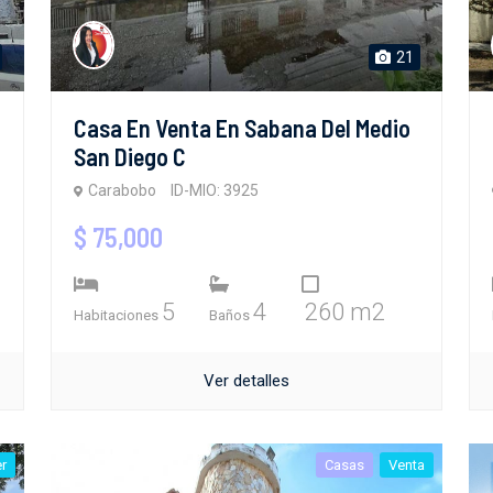
21
Casa En Venta En Sabana Del Medio
San Diego C
Carabobo
ID-MIO: 3925
$ 75,000
5
4
260 m2
Habitaciones
Baños
Ver detalles
er
Casas
Venta