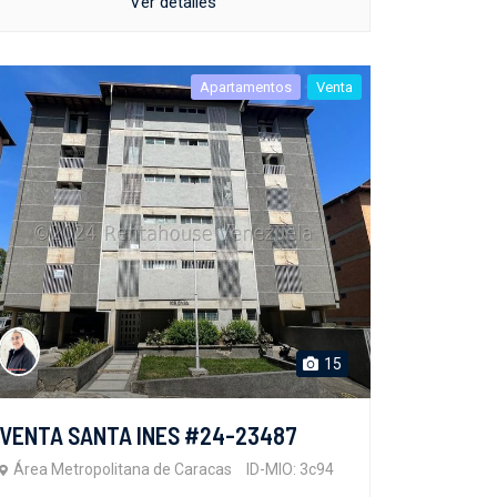
Ver detalles
Apartamentos
Venta
15
VENTA SANTA INES #24-23487
Área Metropolitana de Caracas
ID-MIO: 3c94