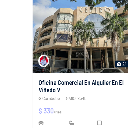
21
Oficina Comercial En Alquiler En El
Viñedo V
Carabobo
ID-MIO: 3b4b
$ 330
/Mes