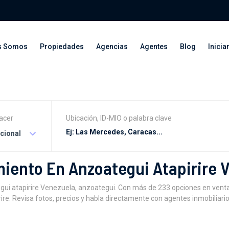
s Somos
Propiedades
Agencias
Agentes
Blog
Inicia
acer
Ubicación, ID-MIO o palabra clave
acional
iento En Anzoategui Atapirire 
 atapirire Venezuela, anzoategui. Con más de 233 opciones en venta,a
re. Revisa fotos, precios y habla directamente con agentes inmobiliario