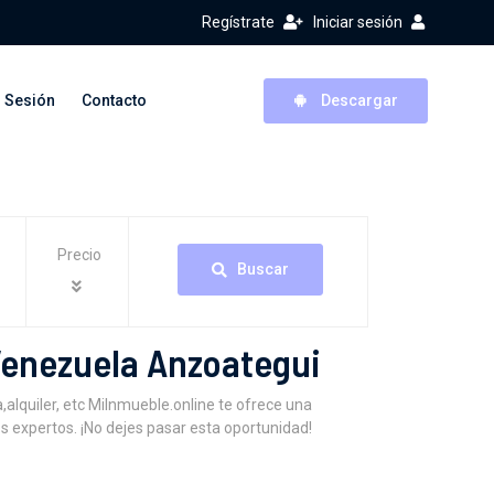
Regístrate
Iniciar sesión
r Sesión
Contacto
Descargar
Precio
Buscar
Venezuela Anzoategui
lquiler, etc MiInmueble.online te ofrece una
s expertos. ¡No dejes pasar esta oportunidad!