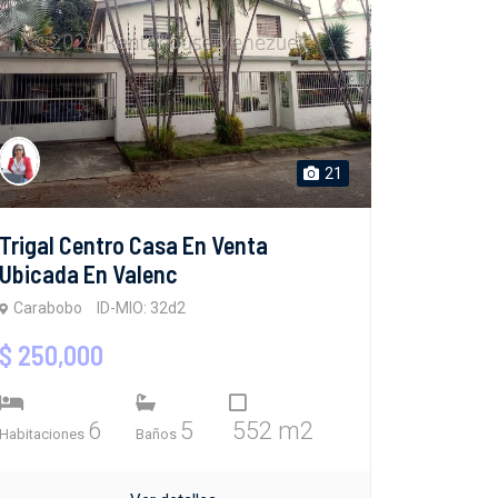
21
Trigal Centro Casa En Venta
Ubicada En Valenc
Carabobo
ID-MIO: 32d2
$ 250,000
6
5
552 m2
Habitaciones
Baños