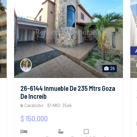
26
26-6144 Inmueble De 235 Mtrs Goza
De Increíb
Carabobo
ID-MIO: 35a6
$ 150,000