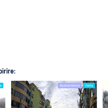
irire:
a
Apartamentos
Venta