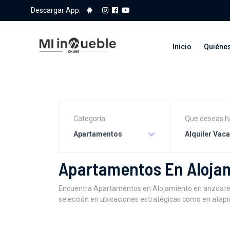
Descargar App:
Inicio
Quiéne
Categoría
Que deseas h
Apartamentos
Alquiler Vac
Apartamentos En Alojam
Encuentra Apartamentos en Alojamiento en anzoategui
selección en ubicaciones estratégicas como en atapiri