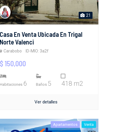
21
Casa En Venta Ubicada En Trigal
Norte Valenci
Carabobo
ID-MIO: 3a2f
$ 150,000
6
5
418 m2
Habitaciones
Baños
Ver detalles
Apartamentos
Venta