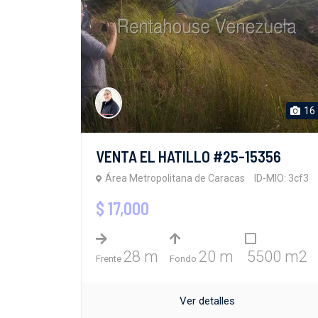
16
VENTA EL HATILLO #25-15356
Área Metropolitana de Caracas
ID-MIO: 3cf3
$ 17,000
28 m
20 m
5500 m2
Frente
Fondo
Ver detalles