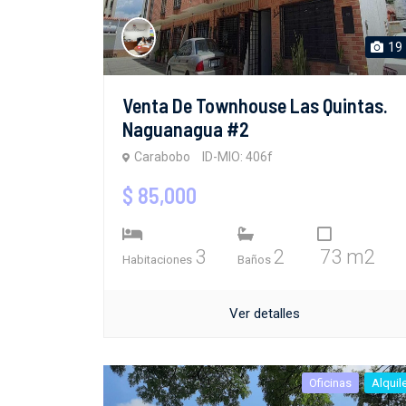
19
Venta De Townhouse Las Quintas.
Naguanagua #2
Carabobo
ID-MIO: 406f
$ 85,000
3
2
73 m2
Habitaciones
Baños
Ver detalles
Oficinas
Alquil