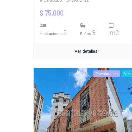
Carabobo
ID-MIO: 2f32
$ 75,000
2
3
m2
Habitaciones
Baños
Ver detalles
Townhouses
Vent