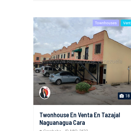
Townhouses
Vent
18
Twonhouse En Venta En Tazajal
Naguanagua Cara