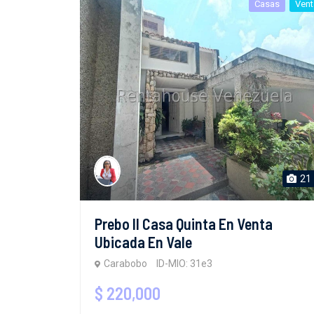
Casas
Vent
21
Prebo II Casa Quinta En Venta
Ubicada En Vale
Carabobo
ID-MIO: 31e3
$ 220,000