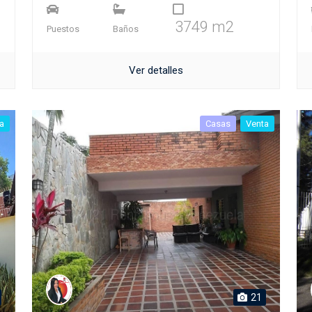
3749 m2
Puestos
Baños
Ver detalles
a
Casas
Venta
21