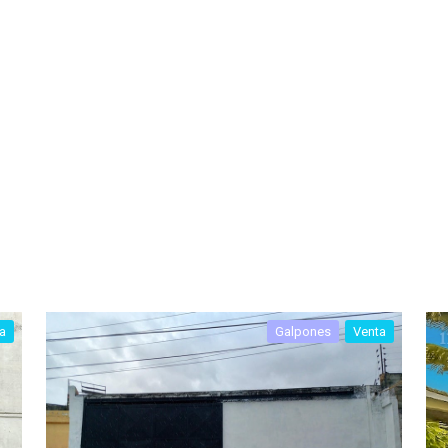
a
Galpones
Venta