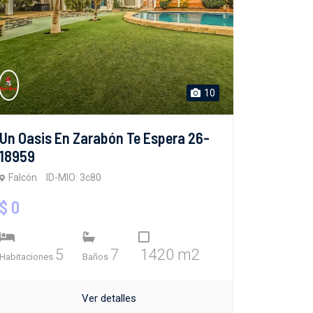
10
Un Oasis En Zarabón Te Espera 26-
18959
Falcón
ID-MIO: 3c80
$ 0
5
7
1420 m2
Habitaciones
Baños
Ver detalles