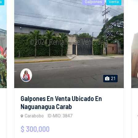
a
Galpones
Venta
21
Galpones En Venta Ubicado En
Naguanagua Carab
Carabobo
ID-MIO: 3847
$ 300,000