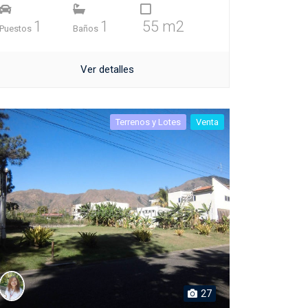
1
1
55 m2
Puestos
Baños
Ver detalles
Terrenos y Lotes
Venta
27