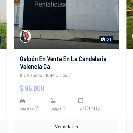
21
Galpón En Venta En La Candelaria
Valencia Ca
Carabobo
ID-MIO: 3536
$ 95,000
2
1
240 m2
Puestos
Baños
Ver detalles