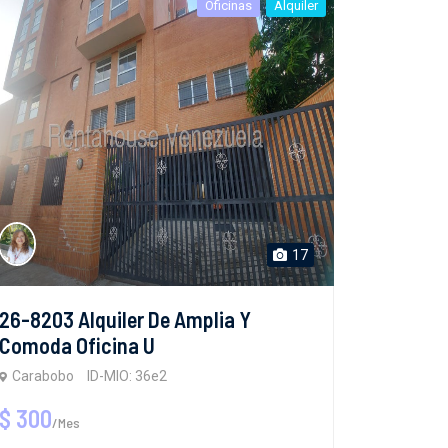
Oficinas
Alquiler
17
26-8203 Alquiler De Amplia Y
Comoda Oficina U
Carabobo
ID-MIO: 36e2
$ 300
/Mes