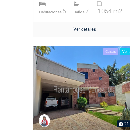
5
7
1054 m2
Habitaciones
Baños
Ver detalles
Casas
Vent
21