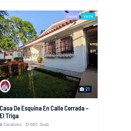
Casas
Venta
21
Casa De Esquina En Calle Cerrada –
El Triga
Carabobo
ID-MIO: 3eab