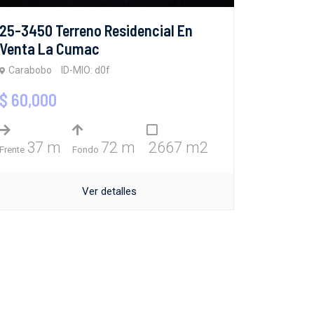
25-3450 Terreno Residencial En
Venta La Cumac
Carabobo
ID-MIO: d0f
$ 60,000
37 m
72 m
2667 m2
Frente
Fondo
Ver detalles