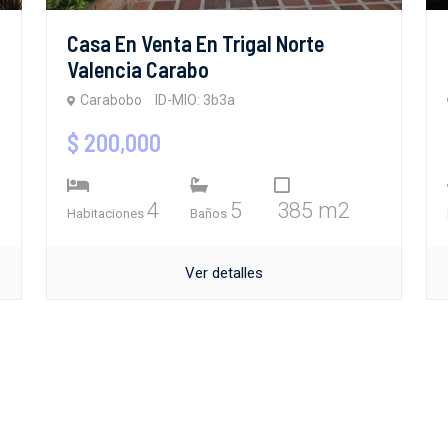
Casa En Venta En Trigal Norte
Valencia Carabo
Carabobo
ID-MIO: 3b3a
$ 200,000
4
5
385 m2
Habitaciones
Baños
Ver detalles