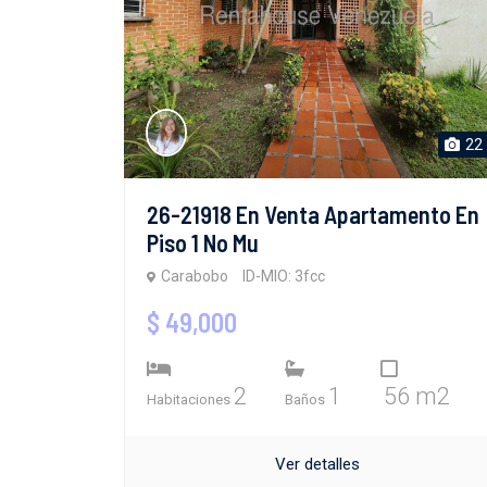
22
26-21918 En Venta Apartamento En
Piso 1 No Mu
Carabobo
ID-MIO: 3fcc
$ 49,000
2
1
56 m2
Habitaciones
Baños
Ver detalles