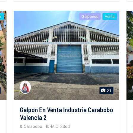
er
Galpones
Venta
21
Galpon En Venta Industria Carabobo
Valencia 2
Carabobo
ID-MIO: 33dd