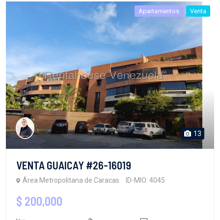
Apartamentos
Venta
13
VENTA GUAICAY #26-16019
Área Metropolitana de Caracas
ID-MIO: 4045
$ 200,000