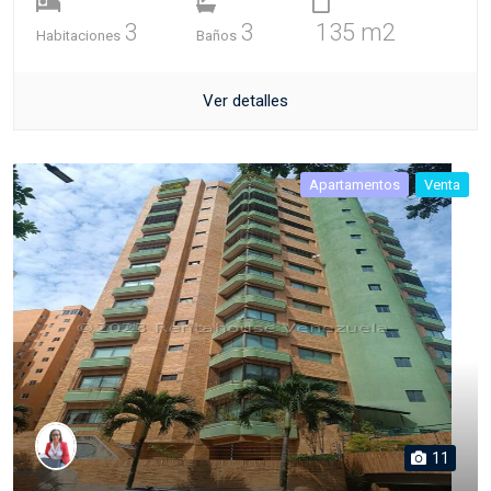
3
3
135 m2
Habitaciones
Baños
Ver detalles
Apartamentos
Venta
11