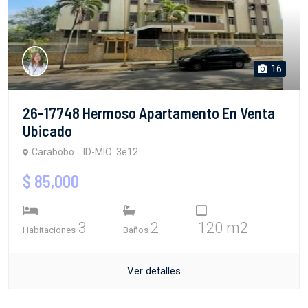
16
26-17748 Hermoso Apartamento En Venta
Ubicado
Carabobo
ID-MIO: 3e12
$ 85,000
3
2
120 m2
Habitaciones
Baños
Ver detalles