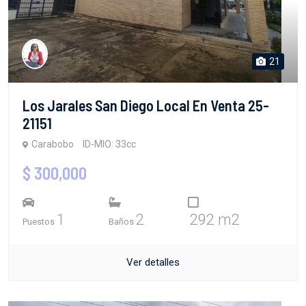
21
Los Jarales San Diego Local En Venta 25-
21151
Carabobo
ID-MIO: 33cc
$ 300,000
1
2
292 m2
Puestos
Baños
Ver detalles