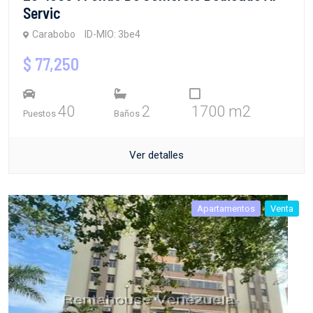
Servic
Carabobo
ID-MIO: 3be4
$ 77,250
40
2
1700 m2
Puestos
Baños
Ver detalles
Apartamentos
Venta