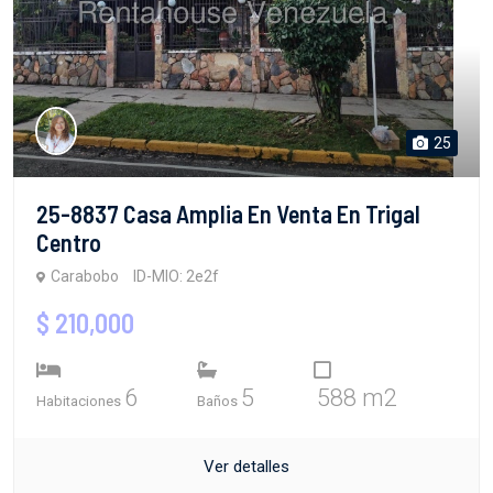
25
25-8837 Casa Amplia En Venta En Trigal
Centro
Carabobo
ID-MIO: 2e2f
$ 210,000
6
5
588 m2
Habitaciones
Baños
Ver detalles