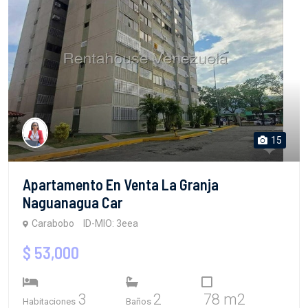
15
Apartamento En Venta La Granja
Naguanagua Car
Carabobo
ID-MIO: 3eea
$ 53,000
3
2
78 m2
Habitaciones
Baños