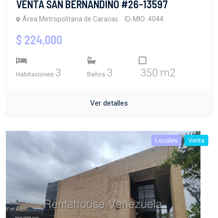
VENTA SAN BERNANDINO #26-13597
Área Metropolitana de Caracas
ID-MIO: 4044
$ 224,000
3
3
350 m2
Habitaciones
Baños
Ver detalles
Locales
Venta