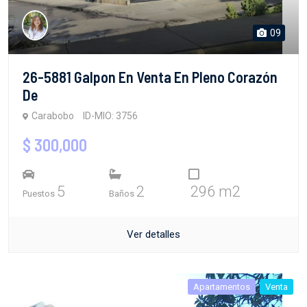
09
26-5881 Galpon En Venta En Pleno Corazón
De
Carabobo
ID-MIO: 3756
$ 300,000
5
2
296 m2
Puestos
Baños
Ver detalles
Apartamentos
Venta