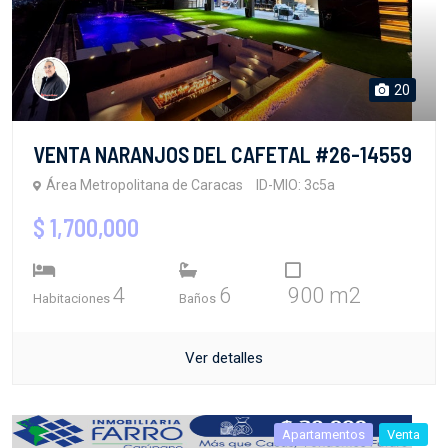
20
VENTA NARANJOS DEL CAFETAL #26-14559
Área Metropolitana de Caracas
ID-MIO: 3c5a
$ 1,700,000
4
6
900 m2
Habitaciones
Baños
Ver detalles
Apartamentos
Venta