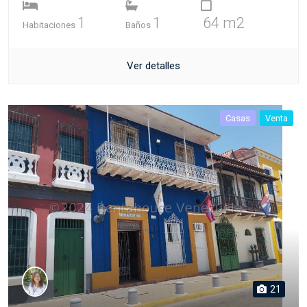
1
1
64 m2
Habitaciones
Baños
Ver detalles
Casas
Venta
21