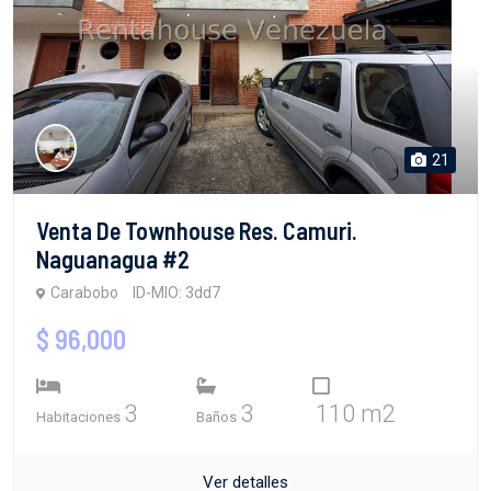
21
Venta De Townhouse Res. Camuri.
Naguanagua #2
Carabobo
ID-MIO: 3dd7
$ 96,000
3
3
110 m2
Habitaciones
Baños
Ver detalles