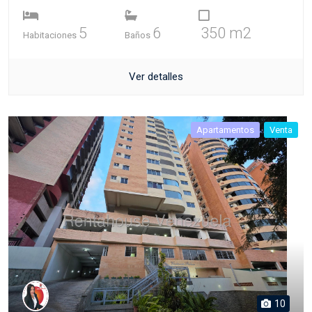
5
6
350 m2
Habitaciones
Baños
Ver detalles
Apartamentos
Venta
10