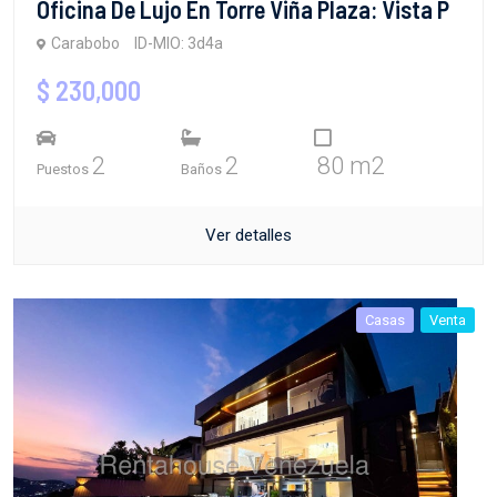
Oficina De Lujo En Torre Viña Plaza: Vista P
Carabobo
ID-MIO: 3d4a
$ 230,000
2
2
80 m2
Puestos
Baños
Ver detalles
Casas
Venta