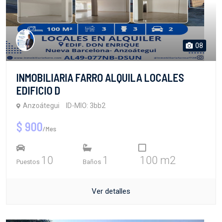
08
INMOBILIARIA FARRO ALQUILA LOCALES
EDIFICIO D
Anzoátegui
ID-MIO: 3bb2
$ 900
/Mes
10
1
100 m2
Puestos
Baños
Ver detalles