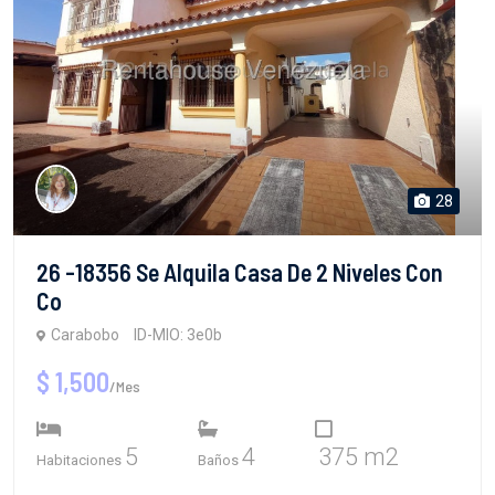
28
26 -18356 Se Alquila Casa De 2 Niveles Con
Co
Carabobo
ID-MIO: 3e0b
$ 1,500
/Mes
5
4
375 m2
Habitaciones
Baños