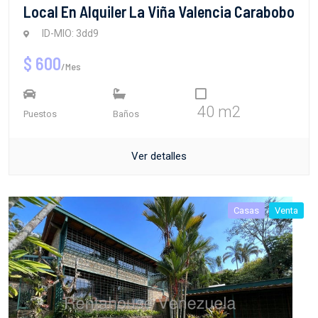
Local En Alquiler La Viña Valencia Carabobo
ID-MIO: 3dd9
$ 600
/Mes
40 m2
Puestos
Baños
Ver detalles
Casas
Venta