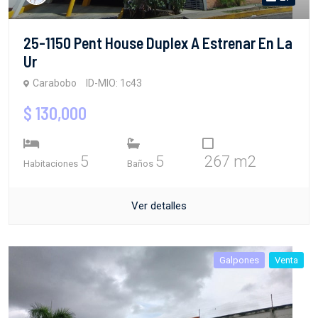
25-1150 Pent House Duplex A Estrenar En La
Ur
Carabobo
ID-MIO: 1c43
$ 130,000
5
5
267 m2
Habitaciones
Baños
Ver detalles
Galpones
Venta