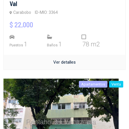
Val
Carabobo
ID-MIO: 3364
$ 22,000
1
1
78 m2
Puestos
Baños
Ver detalles
Apartamentos
Venta