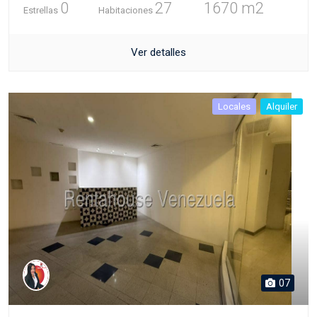
0
27
1670 m2
Estrellas
Habitaciones
Ver detalles
Locales
Alquiler
07