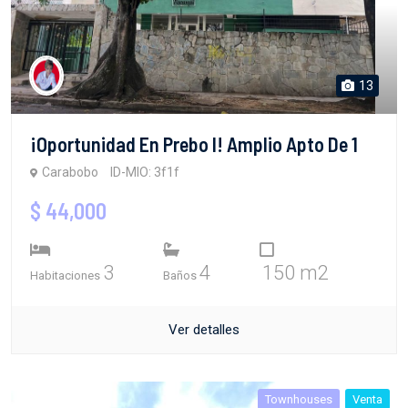
13
​¡Oportunidad En Prebo I! Amplio Apto De 1
Carabobo
ID-MIO: 3f1f
$ 44,000
3
4
150 m2
Habitaciones
Baños
Ver detalles
Townhouses
Venta