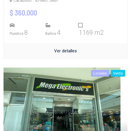
Carabobo
ID-MIO: 386f
$ 360,000
8
4
1169 m2
Puestos
Baños
Ver detalles
Locales
Venta