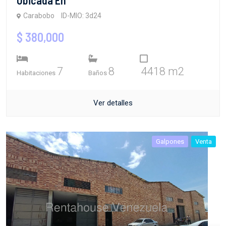
Carabobo
ID-MIO: 3d24
$ 380,000
7
8
4418 m2
Habitaciones
Baños
Ver detalles
Galpones
Venta