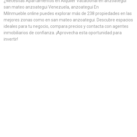
¿Necesitas Apartamentos en Alquiler Vacacional en anzoategui
san mateo anzoategui Venezuela, anzoategui En
MiInmueble.online puedes explorar más de 238 propiedades en las
mejores zonas como en san mateo anzoategui. Descubre espacios
ideales para tu negocio, compara precios y contacta con agentes
inmobiliarios de confianza. ¡Aprovecha esta oportunidad para
invertir!