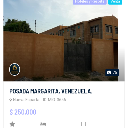
Hoteles y Resorts
Venta
75
POSADA MARGARITA, VENEZUELA.
Nueva Esparta
ID-MIO: 3656
$ 250,000