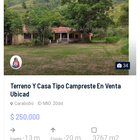
34
Terreno Y Casa Tipo Campreste En Venta
Ubicad
Carabobo
ID-MIO: 20dd
$ 250,000
-13 m
-20 m
3767 m2
Frente
Fondo