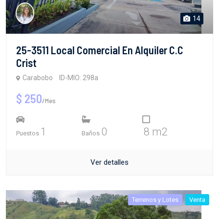
14
25-3511 Local Comercial En Alquiler C.C
Crist
Carabobo
ID-MIO: 298a
$ 250
/Mes
1
0
8 m2
Puestos
Baños
Ver detalles
Terrenos y Lotes
Venta