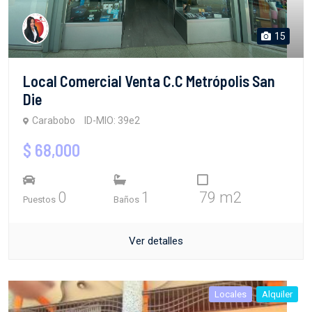
15
Local Comercial Venta C.C Metrópolis San
Die
Carabobo
ID-MIO: 39e2
$ 68,000
0
1
79 m2
Puestos
Baños
Ver detalles
Locales
Alquiler