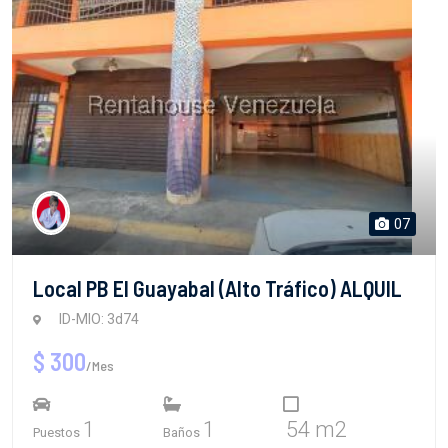
07
Local PB El Guayabal (Alto Tráfico) ALQUIL
ID-MIO: 3d74
$ 300
/Mes
1
1
54 m2
Puestos
Baños