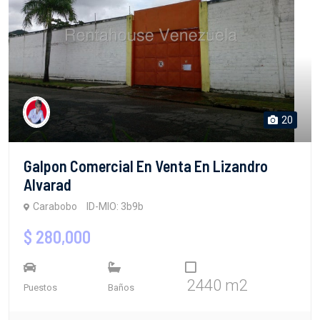
20
Galpon Comercial En Venta En Lizandro
Alvarad
Carabobo
ID-MIO: 3b9b
$ 280,000
2440 m2
Puestos
Baños