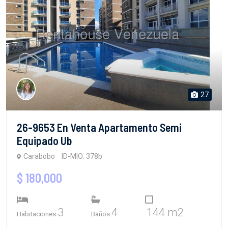
27
26-9653 En Venta Apartamento Semi
Equipado Ub
Carabobo
ID-MIO: 378b
$ 180,000
3
4
144 m2
Habitaciones
Baños