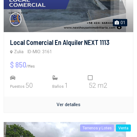
01
Local Comercial En Alquiler NEXT 1113
Zulia
ID-MIO: 3161
$ 850
/Mes
50
1
52 m2
Puestos
Baños
Ver detalles
Terrenos y Lotes
Venta