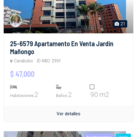
21
25-6579 Apartamento En Venta Jardin
Mañongo
Carabobo
ID-MIO: 295f
$ 47,000
2
2
90 m2
Habitaciones
Baños
Ver detalles