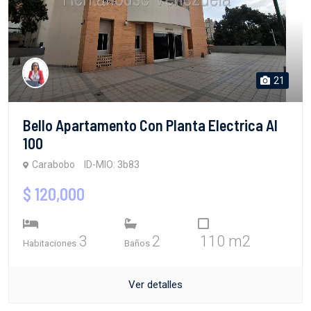
21
Bello Apartamento Con Planta Electrica Al
100
Carabobo
ID-MIO: 3b83
$ 120,000
3
2
110 m2
Habitaciones
Baños
Ver detalles