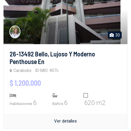
30
26-13492 Bello, Lujoso Y Moderno
Penthouse En
Carabobo
ID-MIO: 407c
$ 1,200,000
6
6
620 m2
Habitaciones
Baños
Ver detalles