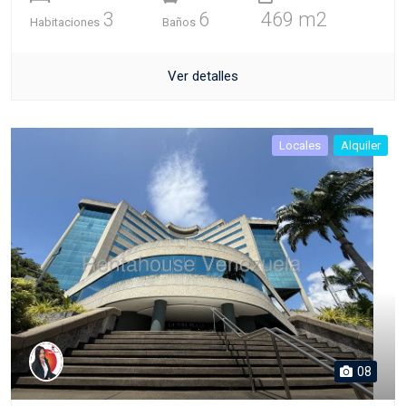
3
6
469 m2
Habitaciones
Baños
Ver detalles
Locales
Alquiler
08