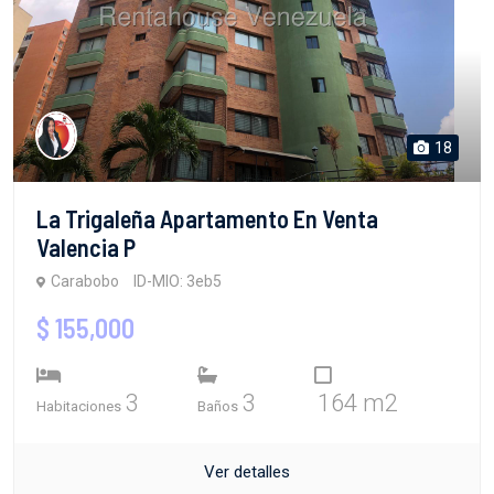
18
La Trigaleña Apartamento En Venta
Valencia P
Carabobo
ID-MIO: 3eb5
$ 155,000
3
3
164 m2
Habitaciones
Baños
Ver detalles