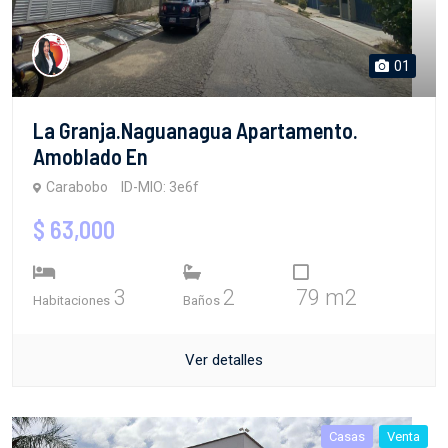
01
La Granja.Naguanagua Apartamento.
Amoblado En
Carabobo
ID-MIO: 3e6f
$ 63,000
3
2
79 m2
Habitaciones
Baños
Ver detalles
Casas
Venta