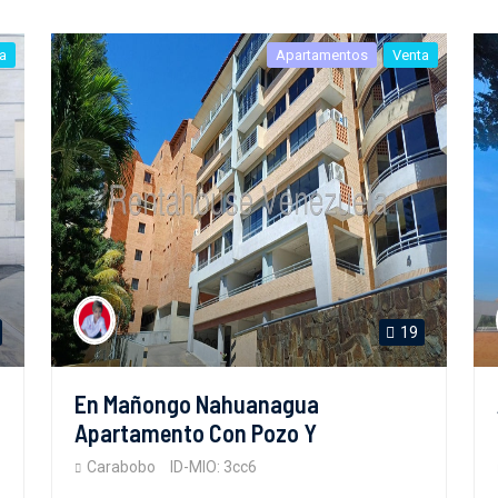
a
Apartamentos
Venta
19
En Mañongo Nahuanagua
Apartamento Con Pozo Y
Carabobo
ID-MIO: 3cc6