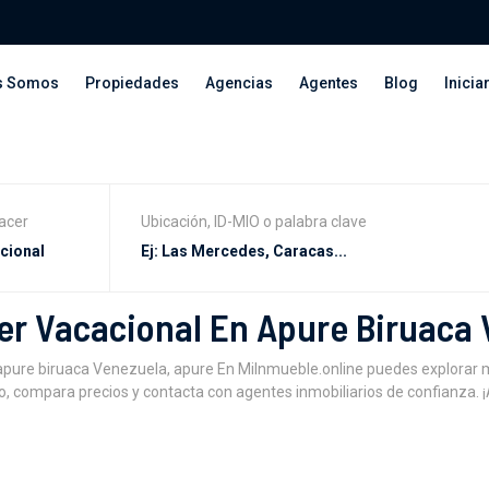
s Somos
Propiedades
Agencias
Agentes
Blog
Inicia
acer
Ubicación, ID-MIO o palabra clave
er Vacacional En Apure Biruaca
apure biruaca Venezuela, apure En MiInmueble.online puedes explorar
o, compara precios y contacta con agentes inmobiliarios de confianza. ¡