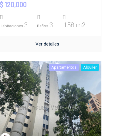
$ 120,000
3
3
158 m2
Habitaciones
Baños
Ver detalles
Apartamentos
Alquiler