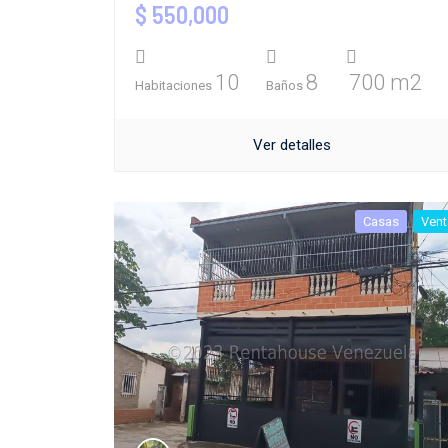
$ 550,000
10
8
700 m2
Habitaciones
Baños
Ver detalles
Casas
Vent