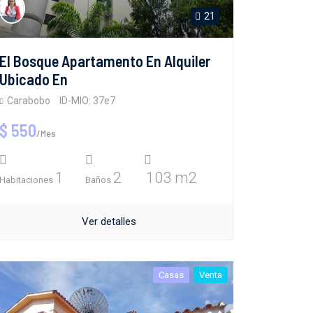
21
El Bosque Apartamento En Alquiler
Ubicado En
Carabobo
ID-MIO: 37e7
$ 550
/Mes
1
2
103 m2
Habitaciones
Baños
Ver detalles
Casas
Venta