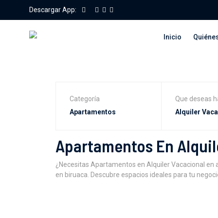
Descargar App:
Inicio
Quiéne
Categoría
Que deseas h
Apartamentos En Alquil
¿Necesitas Apartamentos en Alquiler Vacacional en 
en biruaca. Descubre espacios ideales para tu negoci