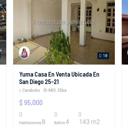
18
Yuma Casa En Venta Ubicada En
San Diego 25-21
Carabobo
ID-MIO: 35ba
$ 95,000
8
4
143 m2
Habitaciones
Baños