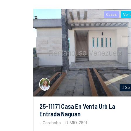
Casas
Vent
25
25-11171 Casa En Venta Urb La
Entrada Naguan
Carabobo
ID-MIO: 289f