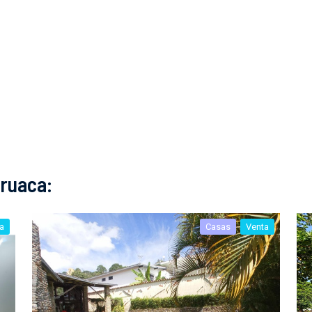
iruaca:
a
Casas
Venta