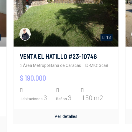
13
VENTA EL HATILLO #23-10746
Área Metropolitana de Caracas
ID-MIO: 3ca8
$ 190,000
3
3
150 m2
Habitaciones
Baños
Ver detalles