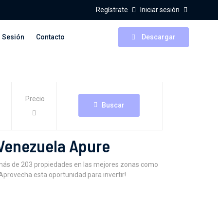
Regístrate
Iniciar sesión
r Sesión
Contacto
Descargar
Precio
Buscar
 Venezuela Apure
 más de 203 propiedades en las mejores zonas como
Aprovecha esta oportunidad para invertir!