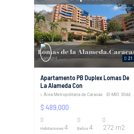
21
Apartamento PB Duplex Lomas De
La Alameda Con
Área Metropolitana de Caracas
ID-MIO: 30dd
$ 489,000
4
4
272 m2
Habitaciones
Baños