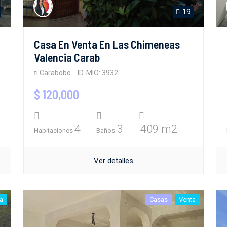
19
Casa En Venta En Las Chimeneas
Valencia Carab
Carabobo
ID-MIO: 3932
$ 120,000
4
3
409 m2
Habitaciones
Baños
Ver detalles
a
Casas
Venta