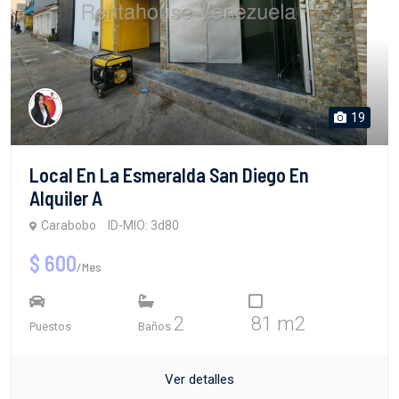
19
Local En La Esmeralda San Diego En
Alquiler A
Carabobo
ID-MIO: 3d80
$ 600
/Mes
2
81 m2
Puestos
Baños
Ver detalles