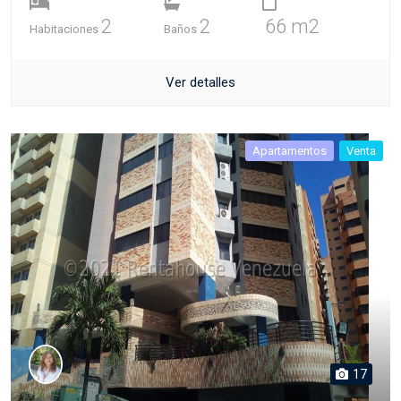
2
2
66 m2
Habitaciones
Baños
Ver detalles
Apartamentos
Venta
17