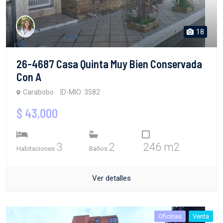
18
26-4687 Casa Quinta Muy Bien Conservada
Con A
Carabobo
ID-MIO: 3582
$ 43,000
3
2
246 m2
Habitaciones
Baños
Ver detalles
Oficinas
Venta