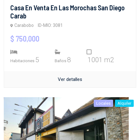
Casa En Venta En Las Morochas San Diego
Carab
Carabobo
ID-MIO: 3081
$ 750,000
5
8
1001 m2
Habitaciones
Baños
Ver detalles
Locales
Alquiler