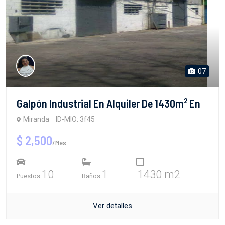
07
Galpón Industrial En Alquiler De 1430m² En
Miranda
ID-MIO: 3f45
$ 2,500
/Mes
10
1
1430 m2
Puestos
Baños
Ver detalles