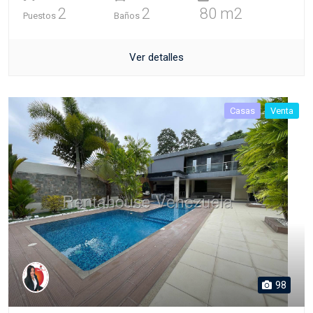
2
2
80 m2
Puestos
Baños
Ver detalles
Casas
Venta
98