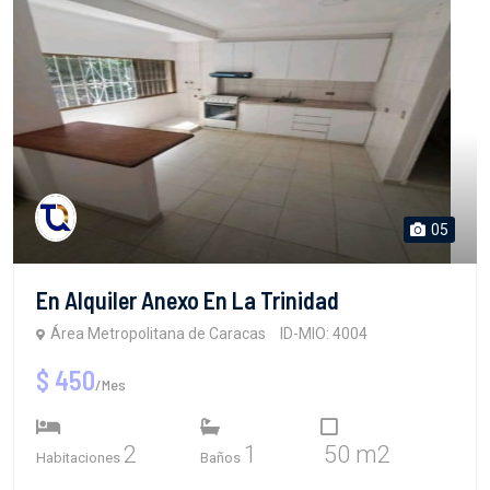
05
En Alquiler Anexo En La Trinidad
Área Metropolitana de Caracas
ID-MIO: 4004
$ 450
/Mes
2
1
50 m2
Habitaciones
Baños