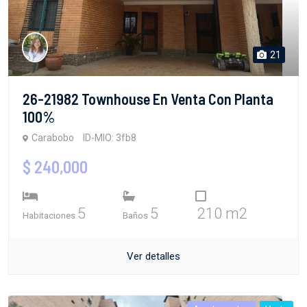
21
26-21982 Townhouse En Venta Con Planta
100%
Carabobo
ID-MIO: 3fb8
$ 240,000
5
5
210 m2
Habitaciones
Baños
Ver detalles