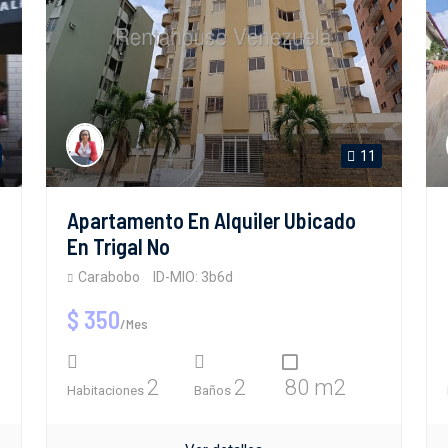
11
Apartamento En Alquiler Ubicado
En Trigal No
Carabobo
ID-MIO: 3b6d
$ 350
/Mes
2
2
80 m2
Habitaciones
Baños