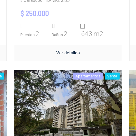
Carabobo
ID-MIO: 2f27
$ 250,000
2
2
643 m2
Puestos
Baños
Ver detalles
a
Apartamentos
Venta