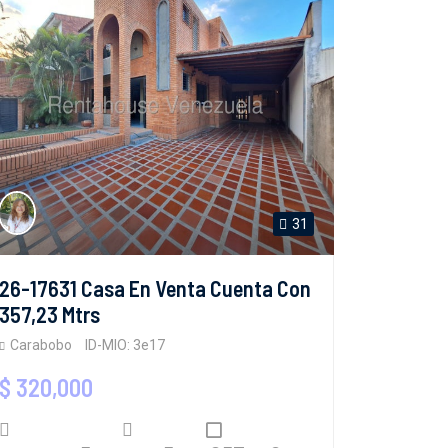
31
26-17631 Casa En Venta Cuenta Con
357,23 Mtrs
Carabobo
ID-MIO: 3e17
$ 320,000