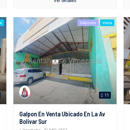
Ver detalles
a
Galpones
Venta
11
Galpon En Venta Ubicado En La Av
Bolivar Sur