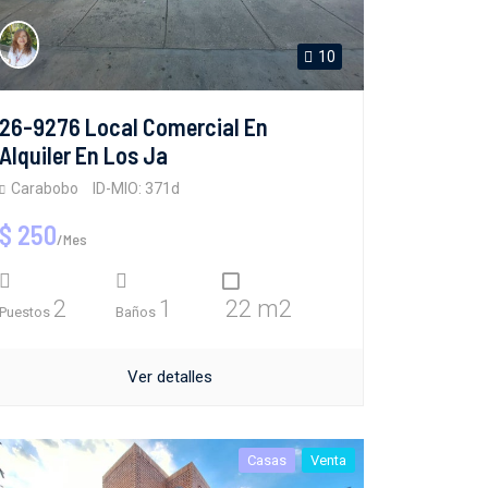
10
26-9276 Local Comercial En
Alquiler En Los Ja
Carabobo
ID-MIO: 371d
$ 250
/Mes
2
1
22 m2
Puestos
Baños
Ver detalles
Casas
Venta