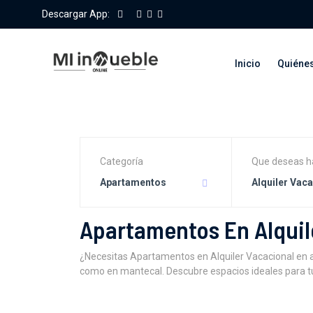
Descargar App:
Inicio
Quiéne
Categoría
Que deseas h
Apartamentos
Alquiler Vac
Apartamentos En Alquil
¿Necesitas Apartamentos en Alquiler Vacacional en 
como en mantecal. Descubre espacios ideales para tu