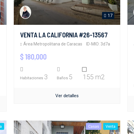
17
VENTA LA CALIFORNIA #26-13567
Área Metropolitana de Caracas
ID-MIO: 3d7a
$ 180,000
3
5
155 m2
Habitaciones
Baños
Ver detalles
a
Casas
Venta