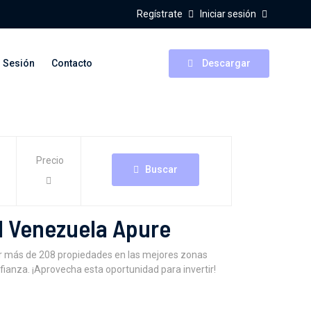
Regístrate
Iniciar sesión
r Sesión
Contacto
Descargar
Precio
Buscar
l Venezuela Apure
r más de 208 propiedades en las mejores zonas
ianza. ¡Aprovecha esta oportunidad para invertir!