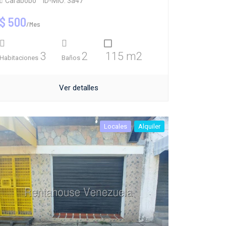
Carabobo
ID-MIO: 3a47
$ 500
/Mes
3
2
115 m2
Habitaciones
Baños
Ver detalles
Locales
Alquiler