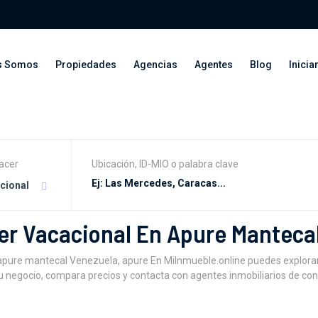
s Somos
Propiedades
Agencias
Agentes
Blog
Inicia
acer
Ubicación, ID-MIO o palabra clave
acional
er Vacacional En Apure Manteca
apure mantecal Venezuela, apure En MiInmueble.online puedes explora
 negocio, compara precios y contacta con agentes inmobiliarios de conf