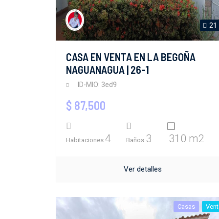
21
CASA EN VENTA EN LA BEGOÑA
NAGUANAGUA | 26-1
ID-MIO: 3ed9
$ 87,500
4
3
310 m2
Habitaciones
Baños
Ver detalles
Casas
Vent