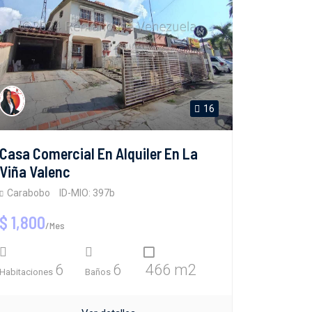
16
Casa Comercial En Alquiler En La
Viña Valenc
Carabobo
ID-MIO: 397b
$ 1,800
/Mes
6
6
466 m2
Habitaciones
Baños