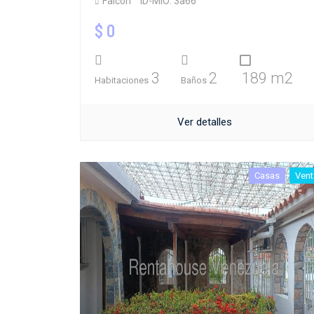
Falcón
ID-MIO: 3a66
$ 0
3
2
189 m2
Habitaciones
Baños
Ver detalles
Casas
Vent