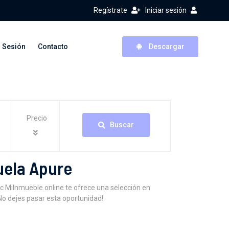
Regístrate
Iniciar sesión
r Sesión
Contacto
Descargar
Precio
Buscar
uela Apure
c MiInmueble.online te ofrece una selección en
No dejes pasar esta oportunidad!