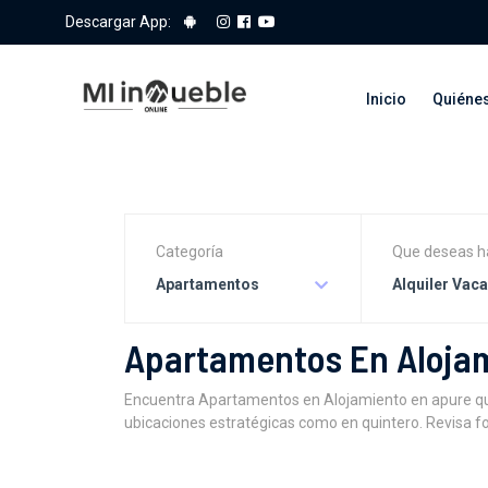
Descargar App:
Inicio
Quiéne
Categoría
Que deseas h
Apartamentos
Alquiler Vac
Apartamentos En Alojam
Encuentra Apartamentos en Alojamiento en apure quin
ubicaciones estratégicas como en quintero. Revisa fo