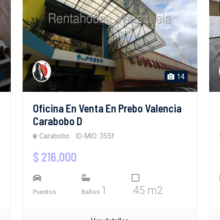
14
Oficina En Venta En Prebo Valencia
Carabobo D
Carabobo
ID-MIO: 355f
$ 216,000
1
45 m2
Puestos
Baños