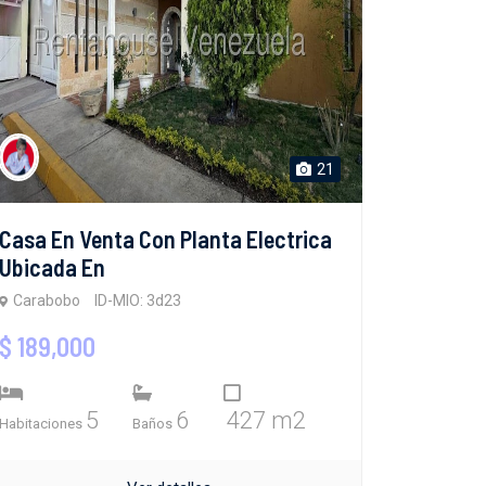
21
Casa En Venta Con Planta Electrica
Ubicada En
Carabobo
ID-MIO: 3d23
$ 189,000
5
6
427 m2
Habitaciones
Baños