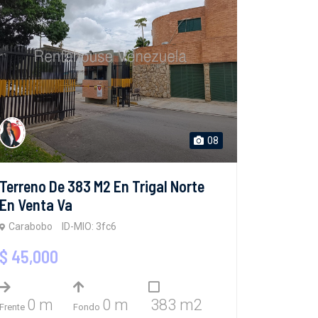
08
Terreno De 383 M2 En Trigal Norte
En Venta Va
Carabobo
ID-MIO: 3fc6
$ 45,000
0 m
0 m
383 m2
Frente
Fondo