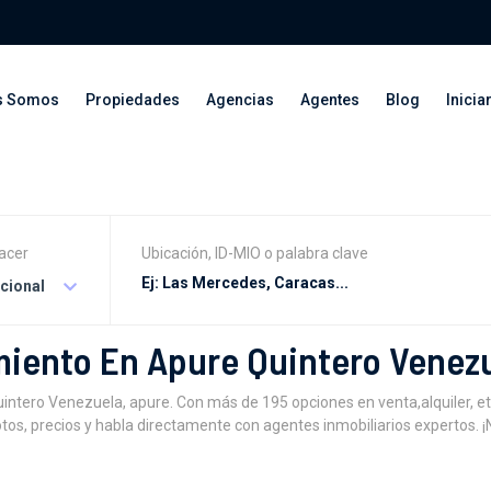
s Somos
Propiedades
Agencias
Agentes
Blog
Inicia
acer
Ubicación, ID-MIO o palabra clave
acional
iento En Apure Quintero Venez
tero Venezuela, apure. Con más de 195 opciones en venta,alquiler, et
tos, precios y habla directamente con agentes inmobiliarios expertos. ¡