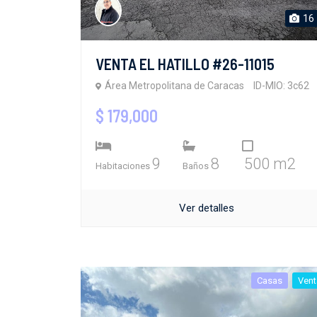
16
VENTA EL HATILLO #26-11015
Área Metropolitana de Caracas
ID-MIO: 3c62
$ 179,000
9
8
500 m2
Habitaciones
Baños
Ver detalles
Casas
Vent