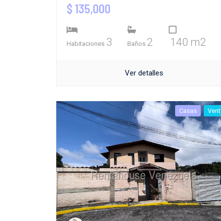
$ 135,000
3
2
140 m2
Habitaciones
Baños
Ver detalles
Casas
Vent