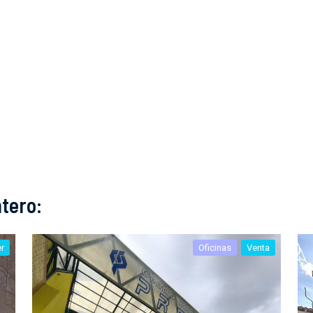
tero:
er
Oficinas
Venta