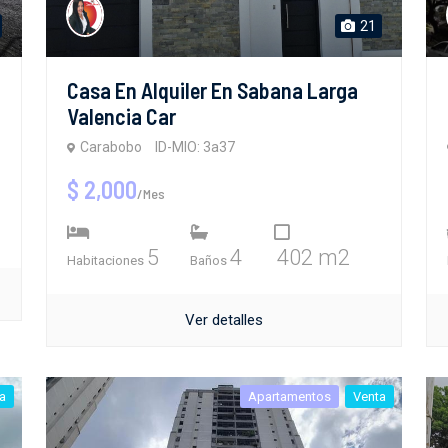
21
Casa En Alquiler En Sabana Larga
Valencia Car
Carabobo
ID-MIO: 3a37
$ 2,000
/Mes
5
4
402 m2
Habitaciones
Baños
Ver detalles
a
Apartamentos
Venta