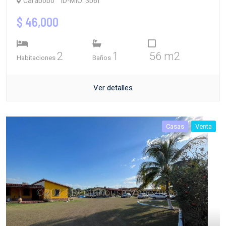
Carabobo
ID-MIO: 3b6f
$ 46,000
2
1
56 m2
Habitaciones
Baños
Ver detalles
Casas
Venta