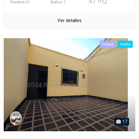
0
1
47 m2
Puestos
Baños
Ver detalles
Casas
Venta
17