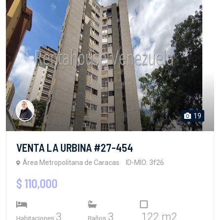
19
VENTA LA URBINA #27-454
Área Metropolitana de Caracas
ID-MIO: 3f26
$ 110,000
3
3
122 m2
Habitaciones
Baños