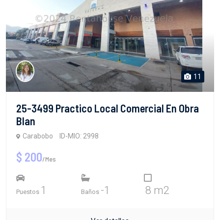
11
25-3499 Practico Local Comercial En Obra
Blan
Carabobo
ID-MIO: 2998
$ 200
/Mes
1
-1
8 m2
Puestos
Baños