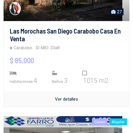
27
Las Morochas San Diego Carabobo Casa En
Venta
Carabobo
ID-MIO: 33a8
$ 85,000
4
3
1015 m2
Habitaciones
Baños
Ver detalles
Casas
Alquiler