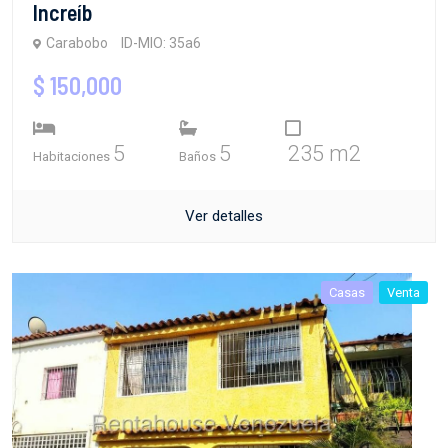
Increíb
Carabobo
ID-MIO: 35a6
$ 150,000
5
5
235 m2
Habitaciones
Baños
Ver detalles
Casas
Venta