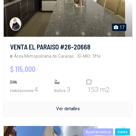
17
VENTA EL PARAISO #26-20668
Área Metropolitana de Caracas
ID-MIO: 3ffe
$ 115,000
4
3
153 m2
Habitaciones
Baños
Ver detalles
Apartamentos
Venta