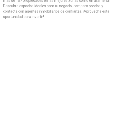
más de 107 propiedades en las mejores zonas como en aramendi.
Descubre espacios ideales para tu negocio, compara precios y
contacta con agentes inmobiliarios de confianza. ¡Aprovecha esta
oportunidad para invertir!