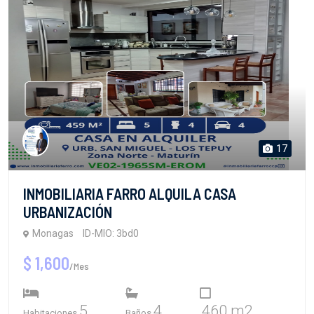
17
INMOBILIARIA FARRO ALQUILA CASA
URBANIZACIÓN
Monagas
ID-MIO: 3bd0
$ 1,600
/Mes
5
4
460 m2
Habitaciones
Baños