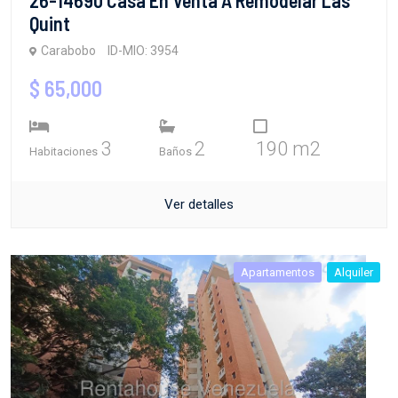
Quint
Carabobo
ID-MIO: 3954
$ 65,000
3
2
190 m2
Habitaciones
Baños
Ver detalles
Apartamentos
Alquiler