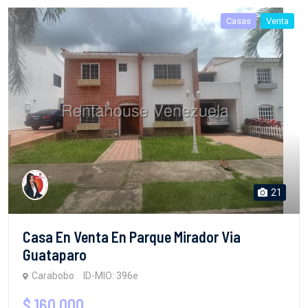
Casas
Venta
21
Casa En Venta En Parque Mirador Via
Guataparo
Carabobo
ID-MIO: 396e
$ 160,000