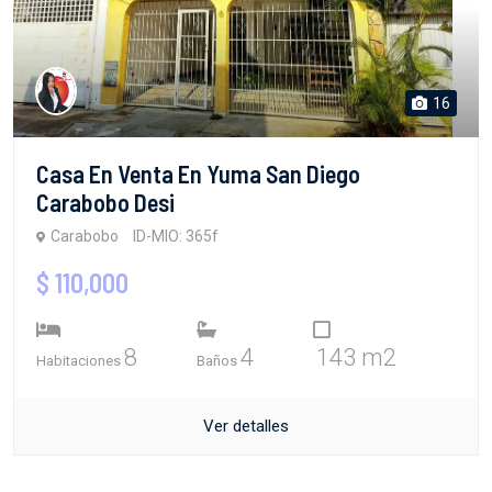
16
Casa En Venta En Yuma San Diego
Carabobo Desi
Carabobo
ID-MIO: 365f
$ 110,000
8
4
143 m2
Habitaciones
Baños
Ver detalles