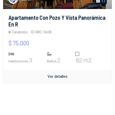
17
Apartamento Con Pozo Y Vista Panorámica
En R
Carabobo
ID-MIO: 3e08
$ 75,000
3
2
82 m2
Habitaciones
Baños
Ver detalles