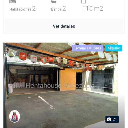
2
2
110 m2
Habitaciones
Baños
Ver detalles
Terrenos y Lotes
Alquiler
21