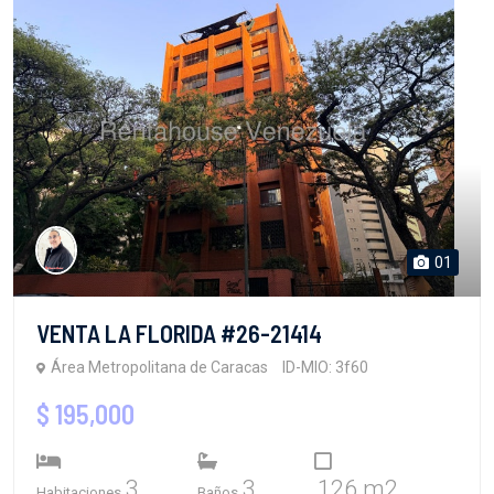
01
VENTA LA FLORIDA #26-21414
Área Metropolitana de Caracas
ID-MIO: 3f60
$ 195,000
3
3
126 m2
Habitaciones
Baños