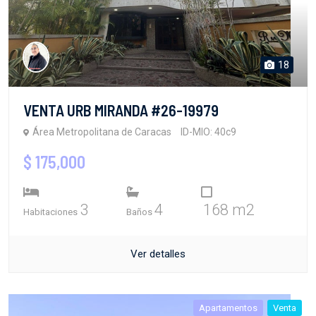
18
VENTA URB MIRANDA #26-19979
Área Metropolitana de Caracas
ID-MIO: 40c9
$ 175,000
3
4
168 m2
Habitaciones
Baños
Ver detalles
Apartamentos
Venta