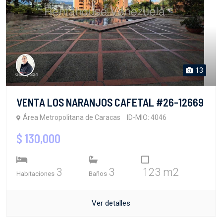
13
VENTA LOS NARANJOS CAFETAL #26-12669
Área Metropolitana de Caracas
ID-MIO: 4046
$ 130,000
3
3
123 m2
Habitaciones
Baños
Ver detalles