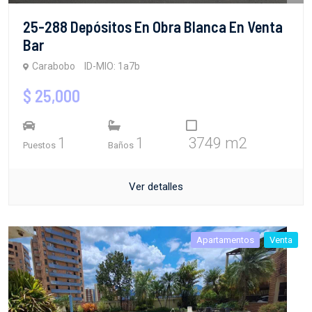
25-288 Depósitos En Obra Blanca En Venta
Bar
Carabobo
ID-MIO: 1a7b
$ 25,000
1
1
3749 m2
Puestos
Baños
Ver detalles
Apartamentos
Venta