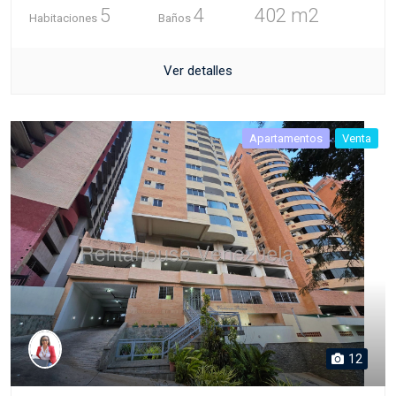
5
4
402 m2
Habitaciones
Baños
Ver detalles
Apartamentos
Venta
12