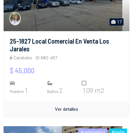
17
25-1827 Local Comercial En Venta Los
Jarales
Carabobo
ID-MIO: d07
$ 45,000
1
2
109 m2
Puestos
Baños
Ver detalles
Apartamentos
Alquiler