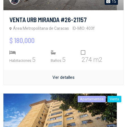
15
VENTA URB MIRANDA #26-21157
Área Metropolitana de Caracas
ID-MIO: 403f
$ 180,000
5
5
274 m2
Habitaciones
Baños
Ver detalles
Apartamentos
Venta