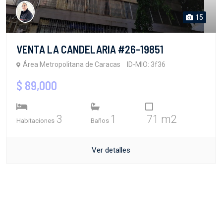
15
VENTA LA CANDELARIA #26-19851
Área Metropolitana de Caracas
ID-MIO: 3f36
$ 89,000
3
1
71 m2
Habitaciones
Baños
Ver detalles