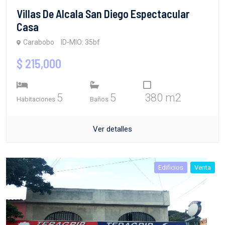
Villas De Alcala San Diego Espectacular
Casa
Carabobo
ID-MIO: 35bf
$ 215,000
5
5
380 m2
Habitaciones
Baños
Ver detalles
Edificios
Venta