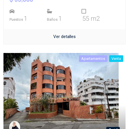
1
1
55 m2
Puestos
Baños
Ver detalles
Apartamentos
Venta