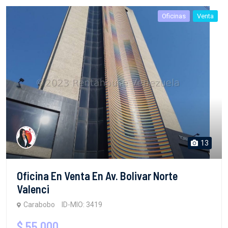
Oficinas
Venta
13
Oficina En Venta En Av. Bolivar Norte
Valenci
Carabobo
ID-MIO: 3419
$ 55,000