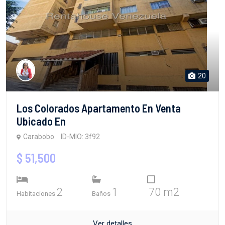
20
Los Colorados Apartamento En Venta
Ubicado En
Carabobo
ID-MIO: 3f92
$ 51,500
2
1
70 m2
Habitaciones
Baños
Ver detalles