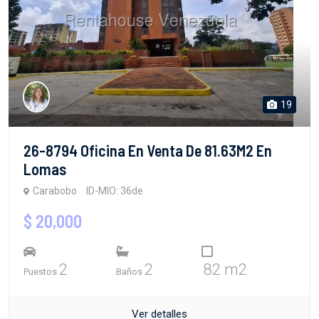
19
26-8794 Oficina En Venta De 81.63M2 En
Lomas
Carabobo
ID-MIO: 36de
$ 20,000
2
2
82 m2
Puestos
Baños
Ver detalles