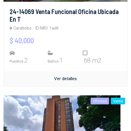
24-14069 Venta Funcional Oficina Ubicada
En T
Carabobo
ID-MIO: 1ad6
$ 40,000
2
1
68 m2
Puestos
Baños
Ver detalles
Oficinas
Venta