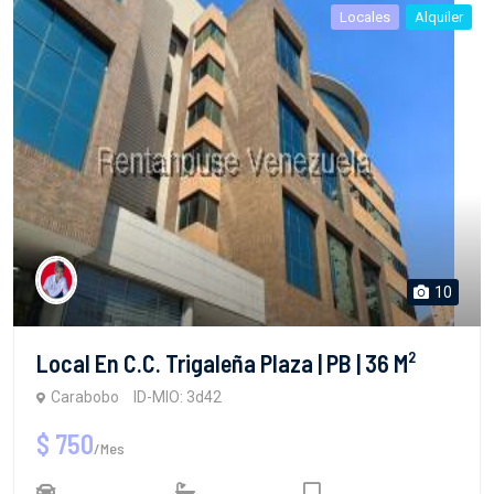
Locales
Alquiler
10
Local En C.C. Trigaleña Plaza | PB | 36 M²
Carabobo
ID-MIO: 3d42
$ 750
/Mes