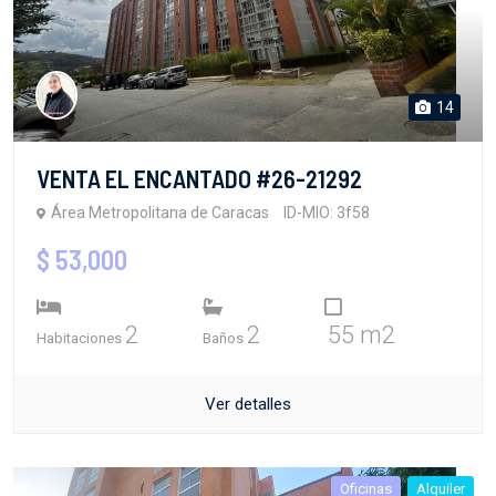
14
VENTA EL ENCANTADO #26-21292
Área Metropolitana de Caracas
ID-MIO: 3f58
$ 53,000
2
2
55 m2
Habitaciones
Baños
Ver detalles
Oficinas
Alquiler