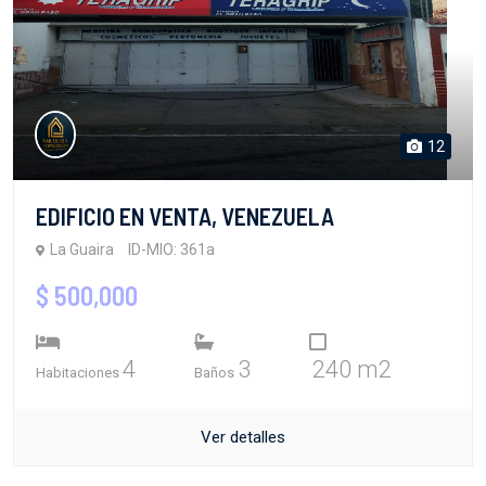
12
EDIFICIO EN VENTA, VENEZUELA
La Guaira
ID-MIO: 361a
$ 500,000
4
3
240 m2
Habitaciones
Baños
Ver detalles