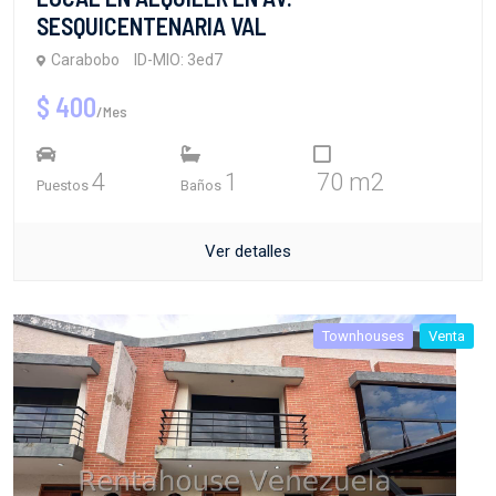
SESQUICENTENARIA VAL
Carabobo
ID-MIO: 3ed7
$ 400
/Mes
4
1
70 m2
Puestos
Baños
Ver detalles
Townhouses
Venta