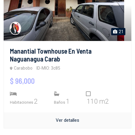
21
Manantial Townhouse En Venta
Naguanagua Carab
Carabobo
ID-MIO: 3c85
$ 96,000
2
1
110 m2
Habitaciones
Baños
Ver detalles