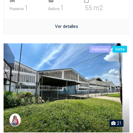
1
1
55 m2
Puestos
Baños
Ver detalles
Galpones
Venta
21