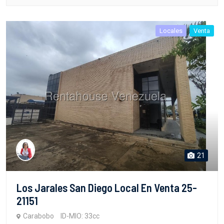
Locales
Venta
21
Los Jarales San Diego Local En Venta 25-
21151
Carabobo
ID-MIO: 33cc