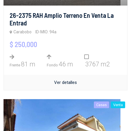
26-2375 RAH Amplio Terreno En Venta La
Entrad
Carabobo
ID-MIO: 94a
$ 250,000
81 m
46 m
3767 m2
Frente
Fondo
Ver detalles
Casas
Venta