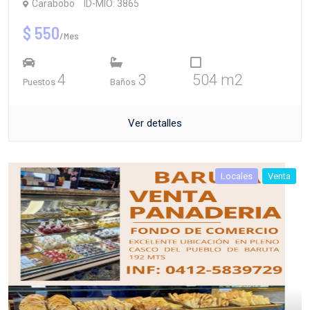
Carabobo
ID-MIO: 3865
$ 550
/Mes
4
3
504 m2
Puestos
Baños
Ver detalles
Locales
Venta