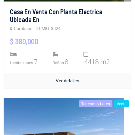
Casa En Venta Con Planta Electrica
Ubicada En
Carabobo
ID-MIO: 3d24
$ 380,000
7
8
4418 m2
Habitaciones
Baños
Ver detalles
Terrenos y Lotes
Venta