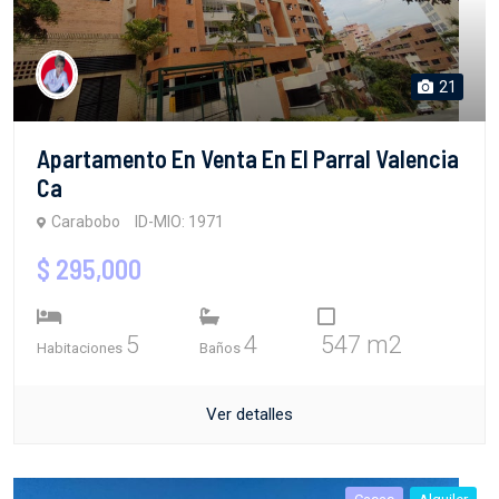
21
Apartamento En Venta En El Parral Valencia
Ca
Carabobo
ID-MIO: 1971
$ 295,000
5
4
547 m2
Habitaciones
Baños
Ver detalles