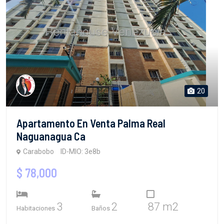
20
Apartamento En Venta Palma Real
Naguanagua Ca
Carabobo
ID-MIO: 3e8b
$ 78,000
3
2
87 m2
Habitaciones
Baños