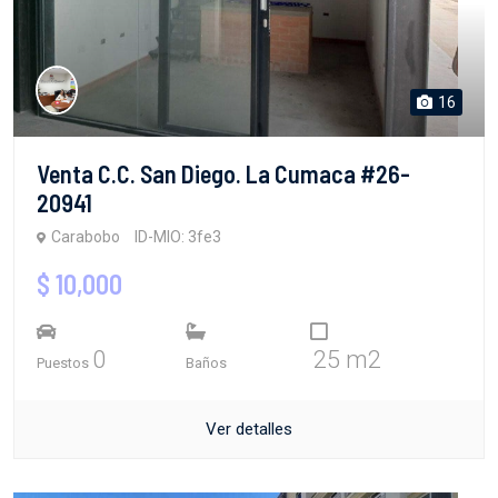
16
Venta C.C. San Diego. La Cumaca #26-
20941
Carabobo
ID-MIO: 3fe3
$ 10,000
0
25 m2
Puestos
Baños
Ver detalles