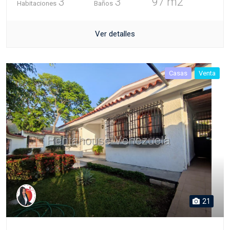
3
3
97 m2
Habitaciones
Baños
Ver detalles
Casas
Venta
21