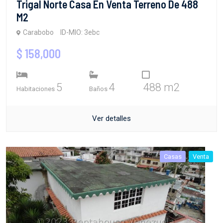
Trigal Norte Casa En Venta Terreno De 488
M2
Carabobo
ID-MIO: 3ebc
$ 158,000
5
4
488 m2
Habitaciones
Baños
Ver detalles
Casas
Venta