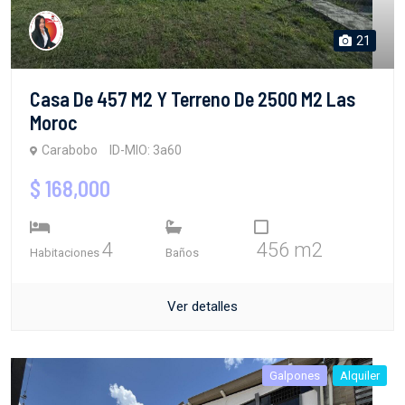
21
Casa De 457 M2 Y Terreno De 2500 M2 Las
Moroc
Carabobo
ID-MIO: 3a60
$ 168,000
4
456 m2
Habitaciones
Baños
Ver detalles
Galpones
Alquiler