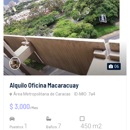
06
Alquilo Oficina Macaracuay
Área Metropolitana de Caracas
ID-MIO: 7a4
$ 3,000
/Mes
1
7
450 m2
Puestos
Baños