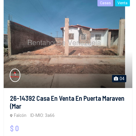
Casas
Venta
04
26-14392 Casa En Venta En Puerta Maraven
(Mar
Falcón
ID-MIO: 3a66
$ 0