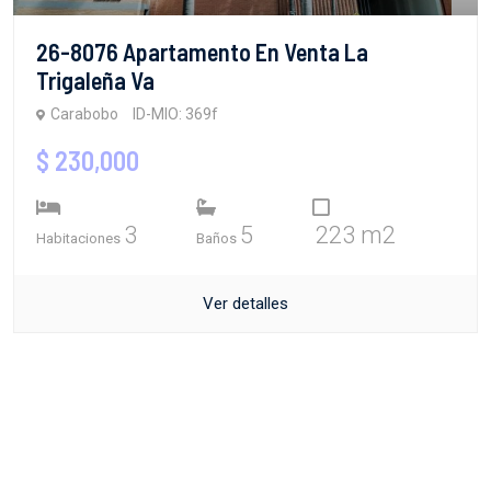
26-8076 Apartamento En Venta La
Trigaleña Va
Carabobo
ID-MIO: 369f
$ 230,000
3
5
223 m2
Habitaciones
Baños
Ver detalles