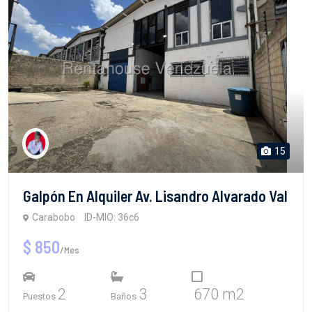
15
Galpón En Alquiler Av. Lisandro Alvarado Val
Carabobo
ID-MIO: 36c6
$ 850
/Mes
2
3
670 m2
Puestos
Baños