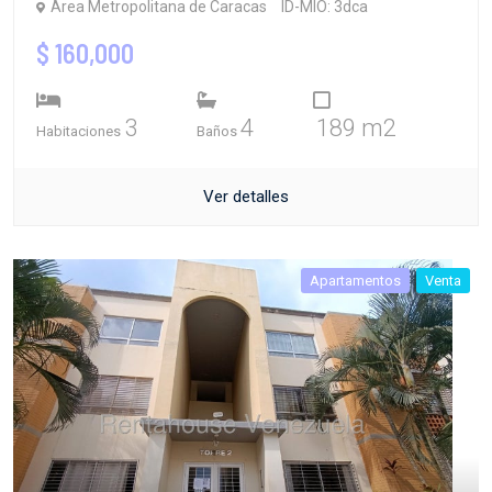
Área Metropolitana de Caracas
ID-MIO: 3dca
$ 160,000
3
4
189 m2
Habitaciones
Baños
Ver detalles
Apartamentos
Venta