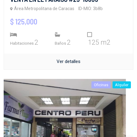
Área Metropolitana de Caracas
ID-MIO: 3b8b
$ 125,000
2
2
125 m2
Habitaciones
Baños
Ver detalles
Oficinas
Alquiler