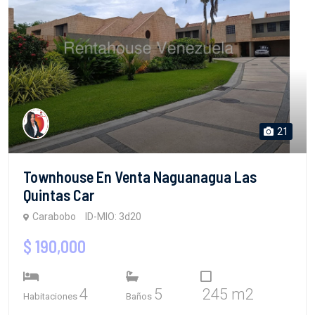
21
Townhouse En Venta Naguanagua Las
Quintas Car
Carabobo
ID-MIO: 3d20
$ 190,000
4
5
245 m2
Habitaciones
Baños