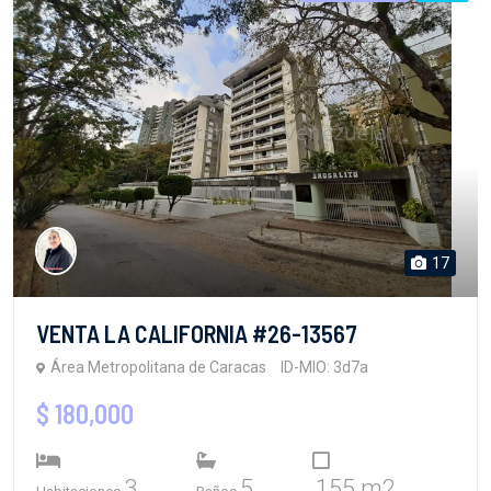
17
VENTA LA CALIFORNIA #26-13567
Área Metropolitana de Caracas
ID-MIO: 3d7a
$ 180,000
3
5
155 m2