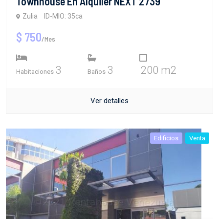
Townhouse En Alquiler NEXT 2739
Zulia
ID-MIO: 35ca
$ 750
/Mes
3
3
200 m2
Habitaciones
Baños
Ver detalles
Edificios
Venta