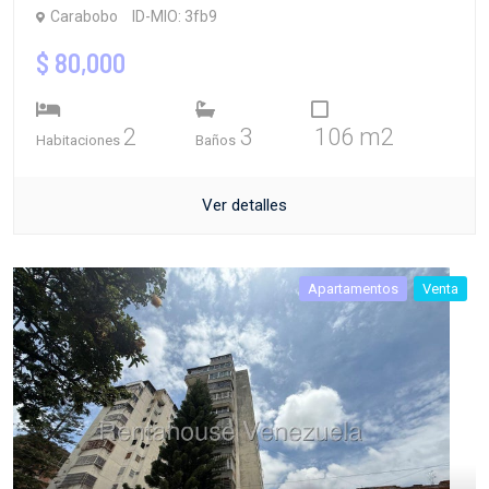
Carabobo
ID-MIO: 3fb9
$ 80,000
2
3
106 m2
Habitaciones
Baños
Ver detalles
Apartamentos
Venta