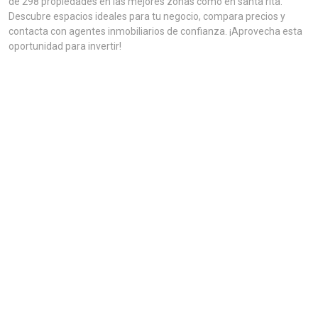
de 298 propiedades en las mejores zonas como en santa rita.
Descubre espacios ideales para tu negocio, compara precios y
contacta con agentes inmobiliarios de confianza. ¡Aprovecha esta
oportunidad para invertir!