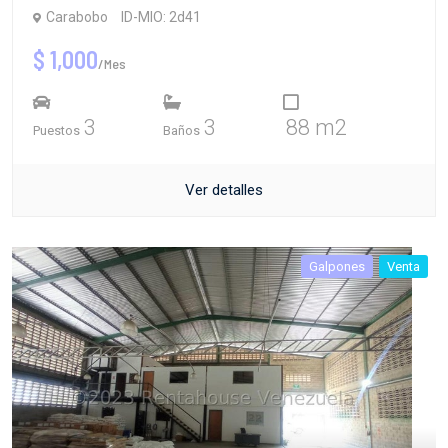
Carabobo
ID-MIO: 2d41
$ 1,000
/Mes
3
3
88 m2
Puestos
Baños
Ver detalles
Galpones
Venta