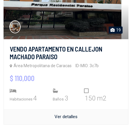
19
VENDO APARTAMENTO EN CALLEJON
MACHADO PARAISO
Área Metropolitana de Caracas
ID-MIO: 3c7b
$ 110,000
4
3
150 m2
Habitaciones
Baños
Ver detalles