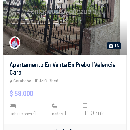
16
Apartamento En Venta En Prebo I Valencia
Cara
Carabobo
ID-MIO: 3be6
$ 58,000
4
1
110 m2
Habitaciones
Baños