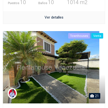
10
10
1014 m2
Puestos
Baños
Ver detalles
Townhouses
Venta
21