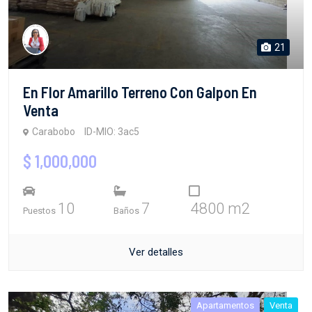
21
En Flor Amarillo Terreno Con Galpon En
Venta
Carabobo
ID-MIO: 3ac5
$ 1,000,000
10
7
4800 m2
Puestos
Baños
Ver detalles
Apartamentos
Venta