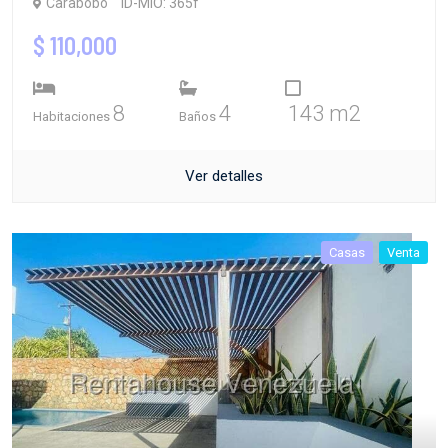
Carabobo
ID-MIO: 365f
$ 110,000
8
4
143 m2
Habitaciones
Baños
Ver detalles
Casas
Venta