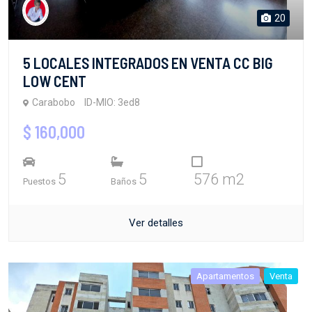
20
5 LOCALES INTEGRADOS EN VENTA CC BIG
LOW CENT
Carabobo
ID-MIO: 3ed8
$ 160,000
5
5
576 m2
Puestos
Baños
Ver detalles
Apartamentos
Venta