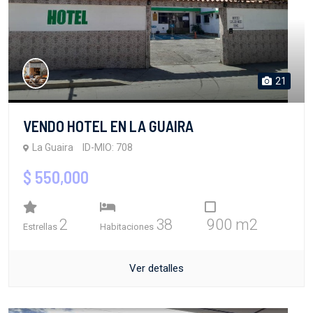
21
VENDO HOTEL EN LA GUAIRA
La Guaira
ID-MIO: 708
$ 550,000
2
38
900 m2
Estrellas
Habitaciones
Ver detalles