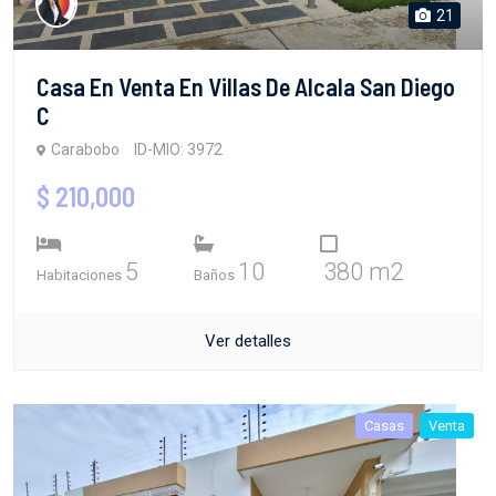
21
Casa En Venta En Villas De Alcala San Diego
C
Carabobo
ID-MIO: 3972
$ 210,000
5
10
380 m2
Habitaciones
Baños
Ver detalles
Casas
Venta