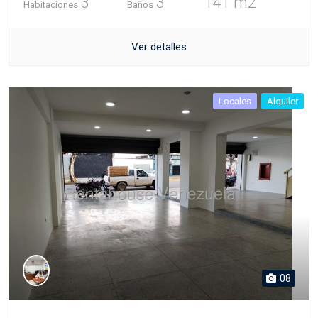
3
3
141 m2
Habitaciones
Baños
Ver detalles
Locales
Alquiler
08