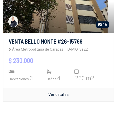
16
VENTA BELLO MONTE #26-15768
Área Metropolitana de Caracas
ID-MIO: 3e22
$ 230,000
3
4
230 m2
Habitaciones
Baños
Ver detalles