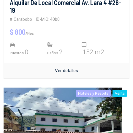
Alquiler De Local Comercial Av. Lara 4 #26-
19
Carabobo
ID-MIO: 40b0
$ 800
/Mes
0
2
152 m2
Puestos
Baños
Ver detalles
Hoteles y Resorts
Venta