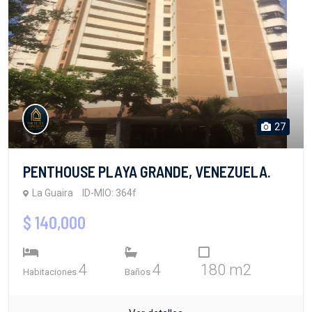
27
PENTHOUSE PLAYA GRANDE, VENEZUELA.
La Guaira
ID-MIO: 364f
$ 140,000
4
4
180 m2
Habitaciones
Baños