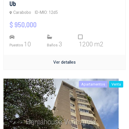
Ub
Carabobo
ID-MIO: 12d5
$ 950,000
10
3
1200 m2
Puestos
Baños
Ver detalles
Apartamentos
Venta