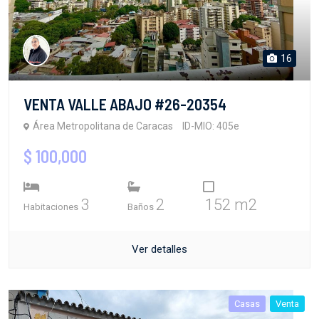
16
VENTA VALLE ABAJO #26-20354
Área Metropolitana de Caracas
ID-MIO: 405e
$ 100,000
3
2
152 m2
Habitaciones
Baños
Ver detalles
Casas
Venta