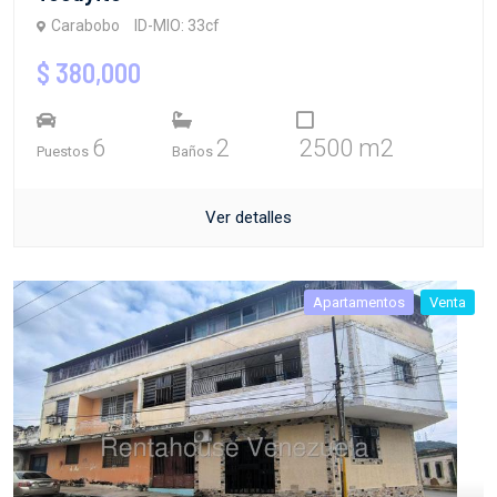
Carabobo
ID-MIO: 33cf
$ 380,000
6
2
2500 m2
Puestos
Baños
Ver detalles
Apartamentos
Venta