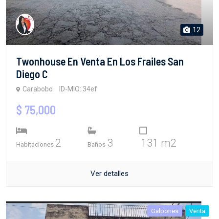
12
Twonhouse En Venta En Los Frailes San
Diego C
Carabobo
ID-MIO: 34ef
$ 75,000
2
3
131 m2
Habitaciones
Baños
Ver detalles
Galpones
Venta