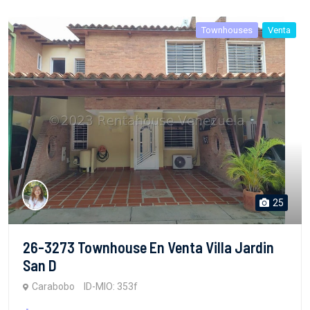
Townhouses
Venta
25
26-3273 Townhouse En Venta Villa Jardin
San D
Carabobo
ID-MIO: 353f