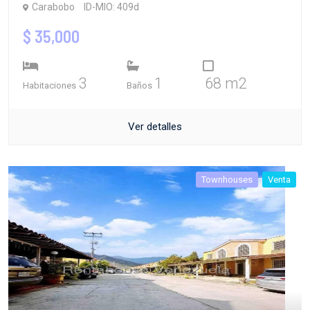
Carabobo
ID-MIO: 409d
$ 35,000
3
1
68 m2
Habitaciones
Baños
Ver detalles
Townhouses
Venta