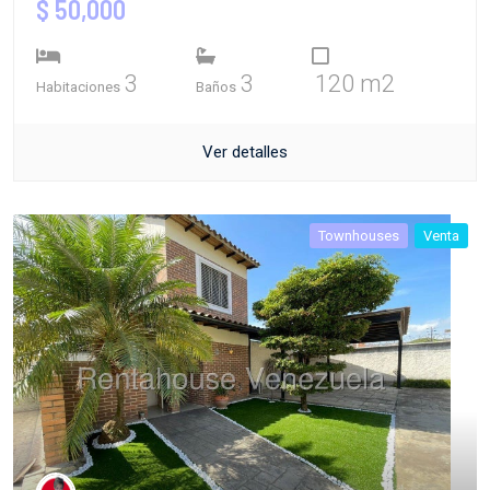
$ 50,000
3
3
120 m2
Habitaciones
Baños
Ver detalles
Townhouses
Venta