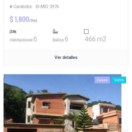
Carabobo
ID-MIO: 397b
$ 1,800
/Mes
6
6
466 m2
Habitaciones
Baños
Ver detalles
Casas
Venta