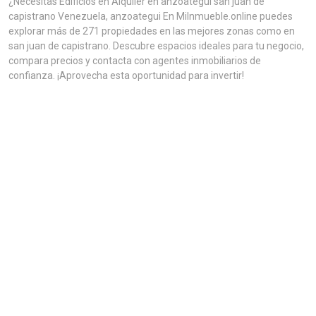
¿Necesitas Edificios en Alquiler en anzoategui san juan de
capistrano Venezuela, anzoategui En MiInmueble.online puedes
explorar más de 271 propiedades en las mejores zonas como en
san juan de capistrano. Descubre espacios ideales para tu negocio,
compara precios y contacta con agentes inmobiliarios de
confianza. ¡Aprovecha esta oportunidad para invertir!