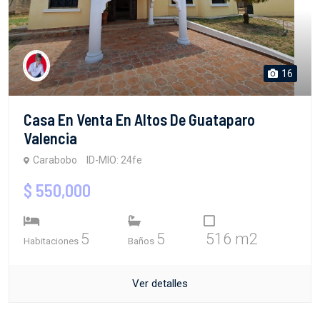
16
Casa En Venta En Altos De Guataparo
Valencia
Carabobo
ID-MIO: 24fe
$ 550,000
5
5
516 m2
Habitaciones
Baños
Ver detalles