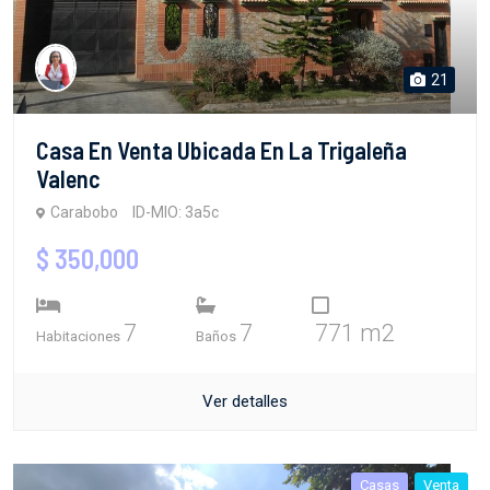
21
Casa En Venta Ubicada En La Trigaleña
Valenc
Carabobo
ID-MIO: 3a5c
$ 350,000
7
7
771 m2
Habitaciones
Baños
Ver detalles
Casas
Venta