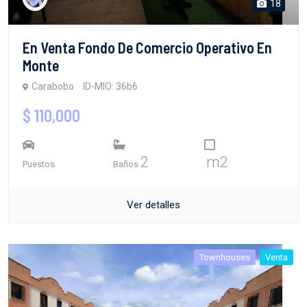
18
En Venta Fondo De Comercio Operativo En
Monte
Carabobo
ID-MIO: 36b6
$ 110,000
2
m2
Puestos
Baños
Ver detalles
Townhouses
Venta