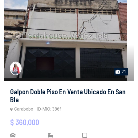
21
Galpon Doble Piso En Venta Ubicado En San
Bla
Carabobo
ID-MIO: 386f
$ 360,000