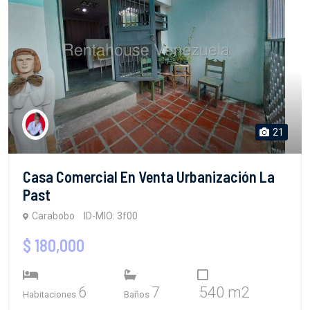
21
Casa Comercial En Venta Urbanización La
Past
Carabobo
ID-MIO: 3f00
$ 180,000
6
7
540 m2
Habitaciones
Baños