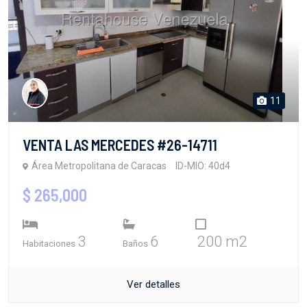
11
VENTA LAS MERCEDES #26-14711
Área Metropolitana de Caracas
ID-MIO: 40d4
$ 265,000
3
6
200 m2
Habitaciones
Baños
Ver detalles