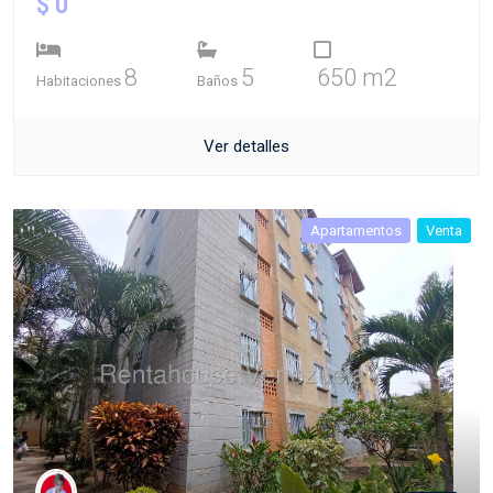
$ 0
8
5
650 m2
Habitaciones
Baños
Ver detalles
Apartamentos
Venta