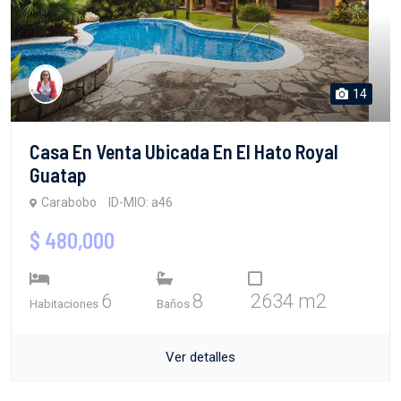
14
Casa En Venta Ubicada En El Hato Royal
Guatap
Carabobo
ID-MIO: a46
$ 480,000
6
8
2634 m2
Habitaciones
Baños
Ver detalles