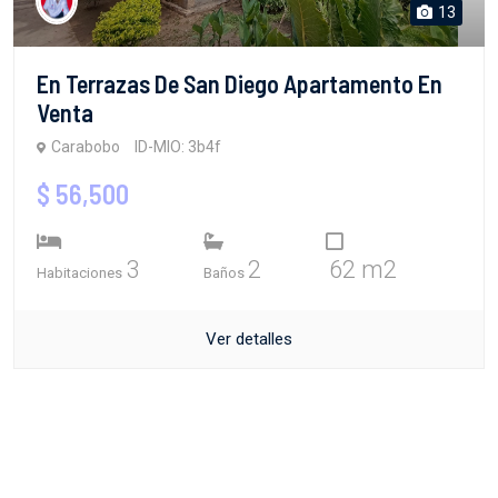
13
En Terrazas De San Diego Apartamento En
Venta
Carabobo
ID-MIO: 3b4f
$ 56,500
3
2
62 m2
Habitaciones
Baños
Ver detalles