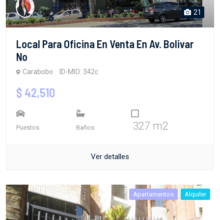
21
Local Para Oficina En Venta En Av. Bolivar
No
Carabobo
ID-MIO: 342c
$ 42,510
327 m2
Puestos
Baños
Ver detalles
Apartamentos
Alquiler