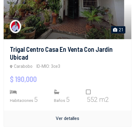
21
Trigal Centro Casa En Venta Con Jardin
Ubicad
Carabobo
ID-MIO: 3ce3
$ 190,000
5
5
552 m2
Habitaciones
Baños
Ver detalles