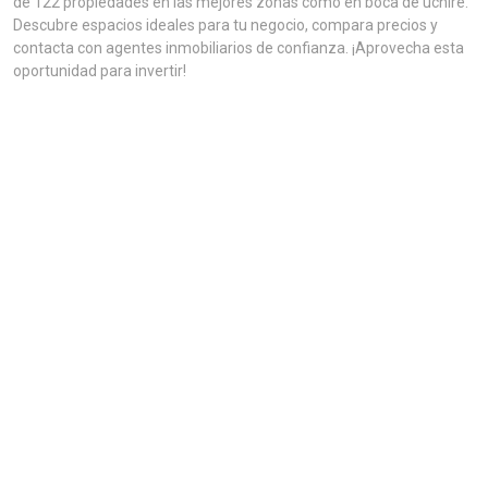
de 122 propiedades en las mejores zonas como en boca de uchire.
Descubre espacios ideales para tu negocio, compara precios y
contacta con agentes inmobiliarios de confianza. ¡Aprovecha esta
oportunidad para invertir!