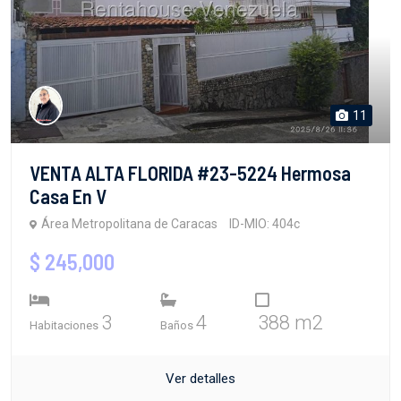
11
VENTA ALTA FLORIDA #23-5224 Hermosa
Casa En V
Área Metropolitana de Caracas
ID-MIO: 404c
$ 245,000
3
4
388 m2
Habitaciones
Baños
Ver detalles