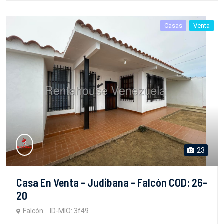
Casas
Venta
23
Casa En Venta - Judibana - Falcón COD: 26-
20
Falcón
ID-MIO: 3f49