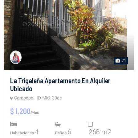
21
La Trigaleña Apartamento En Alquiler
Ubicado
Carabobo
ID-MIO: 30ee
$ 1,200
/Mes
4
6
268 m2
Habitaciones
Baños