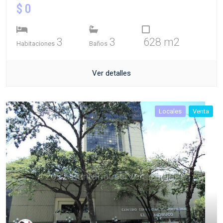
$ 0
3
3
628 m2
Habitaciones
Baños
Ver detalles
Locales
Venta