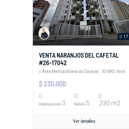
17
VENTA NARANJOS DEL CAFETAL
#26-17042
Área Metropolitana de Caracas
ID-MIO: 3ece
$ 230,000
3
5
230 m2
Habitaciones
Baños
Ver detalles