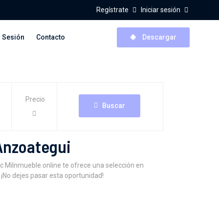
Regístrate
Iniciar sesión
r Sesión
Contacto
Descargar
Precio
Buscar
Anzoategui
c MiInmueble.online te ofrece una selección en
 ¡No dejes pasar esta oportunidad!