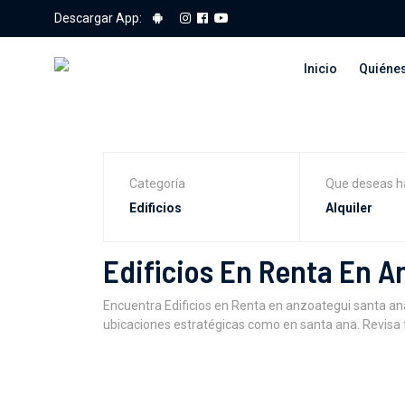
Descargar App:
Inicio
Quiéne
Categoría
Que deseas h
Edificios En Renta En 
Encuentra Edificios en Renta en anzoategui santa an
ubicaciones estratégicas como en santa ana. Revisa f