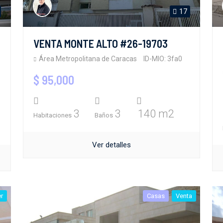
17
VENTA MONTE ALTO #26-19703
Área Metropolitana de Caracas
ID-MIO: 3fa0
$ 95,000
3
3
140 m2
Habitaciones
Baños
Ver detalles
er
Casas
Venta