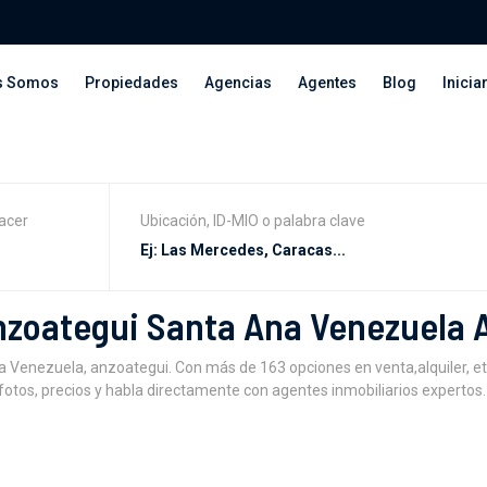
s Somos
Propiedades
Agencias
Agentes
Blog
Inicia
acer
Ubicación, ID-MIO o palabra clave
Anzoategui Santa Ana Venezuela 
a Venezuela, anzoategui. Con más de 163 opciones en venta,alquiler, et
otos, precios y habla directamente con agentes inmobiliarios expertos.