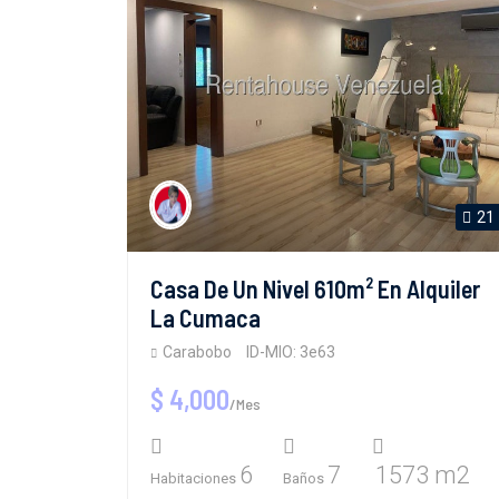
21
Casa De Un Nivel 610m² En Alquiler
La Cumaca
Carabobo
ID-MIO: 3e63
$ 4,000
/Mes
6
7
1573 m2
Habitaciones
Baños