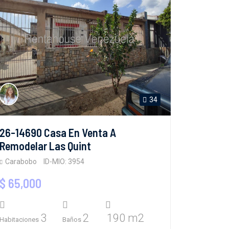
34
26-14690 Casa En Venta A
Remodelar Las Quint
Carabobo
ID-MIO: 3954
$ 65,000
3
2
190 m2
Habitaciones
Baños