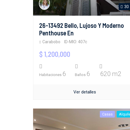
30
26-13492 Bello, Lujoso Y Moderno
Penthouse En
Carabobo
ID-MIO: 407c
$ 1,200,000
6
6
620 m2
Habitaciones
Baños
Ver detalles
Casas
Alquil