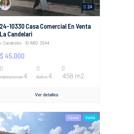
24
24-10330 Casa Comercial En Venta
La Candelari
Carabobo
ID-MIO: 3544
$ 45,000
4
4
458 m2
Habitaciones
Baños
Ver detalles
Casas
Venta