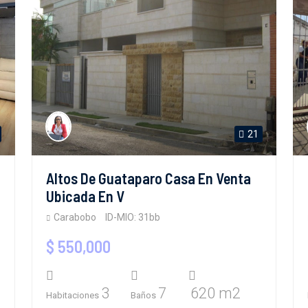
21
Altos De Guataparo Casa En Venta
Ubicada En V
Carabobo
ID-MIO: 31bb
$ 550,000
3
7
620 m2
Habitaciones
Baños