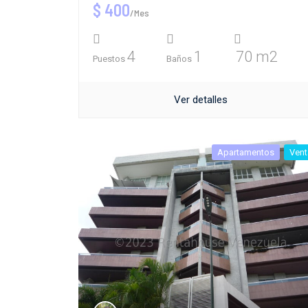
$ 400
/Mes
4
1
70 m2
Puestos
Baños
Ver detalles
Apartamentos
Vent