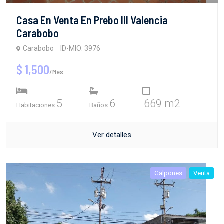
Casa En Venta En Prebo III Valencia
Carabobo
Carabobo
ID-MIO: 3976
$ 1,500
/Mes
5
6
669 m2
Habitaciones
Baños
Ver detalles
Galpones
Venta