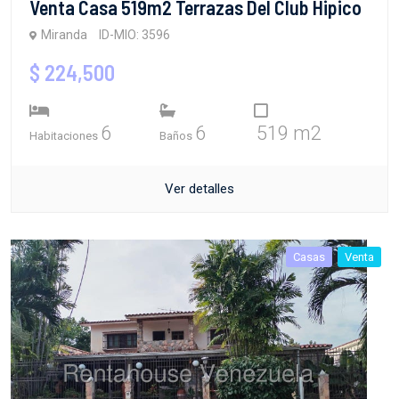
Venta Casa 519m2 Terrazas Del Club Hipico
Miranda
ID-MIO: 3596
$ 224,500
6
6
519 m2
Habitaciones
Baños
Ver detalles
Casas
Venta