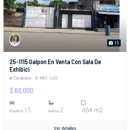
15
25-1115 Galpon En Venta Con Sala De
Exhibici
Carabobo
ID-MIO: 1c53
$ 60,000
15
2
464 m2
Puestos
Baños
Ver detalles