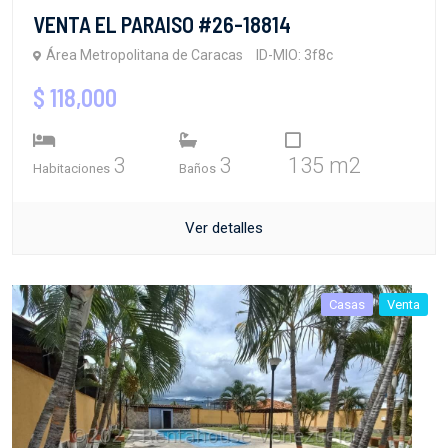
VENTA EL PARAISO #26-18814
Área Metropolitana de Caracas
ID-MIO: 3f8c
$ 118,000
3
3
135 m2
Habitaciones
Baños
Ver detalles
Casas
Venta