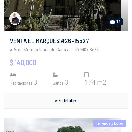
11
VENTA EL MARQUES #26-15527
Área Metropolitana de Caracas
ID-MIO: 3e34
$ 140,000
3
3
174 m2
Habitaciones
Baños
Ver detalles
Terrenos y Lotes