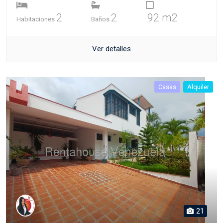
2
2
92 m2
Habitaciones
Baños
Ver detalles
Casas
Alquiler
21