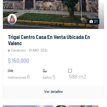
21
Trigal Centro Casa En Venta Ubicada En
Valenc
Carabobo
ID-MIO: 322c
$ 150,000
6
5
588 m2
Habitaciones
Baños
Ver detalles