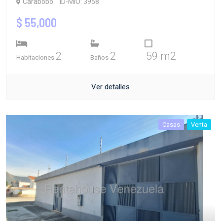
Carabobo
ID-MIO: 3958
$ 55,000
2
2
59 m2
Habitaciones
Baños
Ver detalles
Casas
Venta