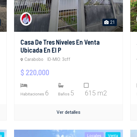
21
Casa De Tres Niveles En Venta
Ubicada En El P
Carabobo
ID-MIO: 3cff
$ 220,000
6
5
615 m2
Habitaciones
Baños
Ver detalles
a
Locales
Venta