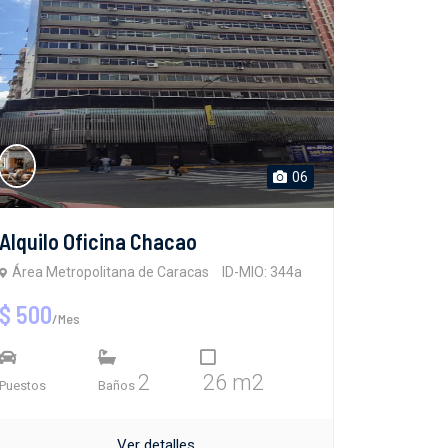
06
Alquilo Oficina Chacao
Área Metropolitana de Caracas
ID-MIO: 344a
$ 500
/Mes
2
26 m2
Puestos
Baños
Ver detalles