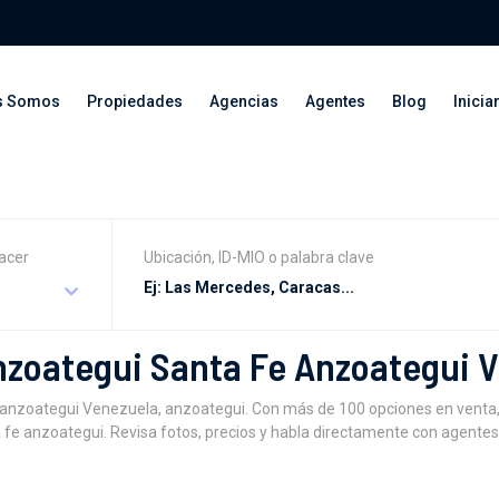
s Somos
Propiedades
Agencias
Agentes
Blog
Inicia
acer
Ubicación, ID-MIO o palabra clave
Anzoategui Santa Fe Anzoategui 
 anzoategui Venezuela, anzoategui. Con más de 100 opciones en venta,a
fe anzoategui. Revisa fotos, precios y habla directamente con agentes 