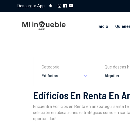
Descargar App:
Inicio
Quiéne
Categoría
Que deseas h
Edificios
Alquiler
Edificios En Renta En 
Encuentra Edificios en Renta en anzoategui santa fe
selección en ubicaciones estratégicas como en santa 
oportunidad!