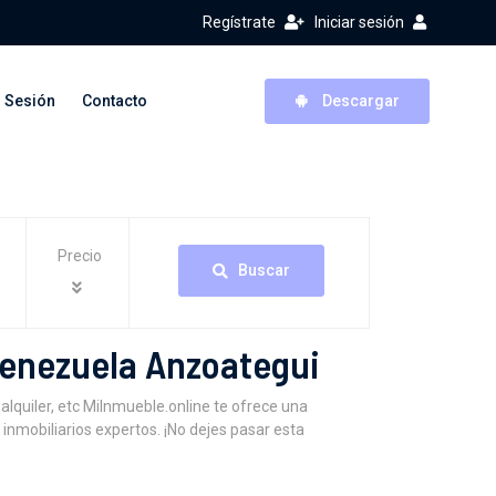
Regístrate
Iniciar sesión
r Sesión
Contacto
Descargar
Precio
Buscar
Venezuela Anzoategui
lquiler, etc MiInmueble.online te ofrece una
inmobiliarios expertos. ¡No dejes pasar esta