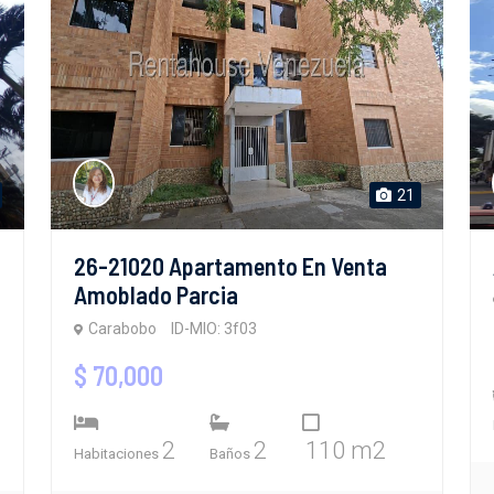
21
26-21020 Apartamento En Venta
Amoblado Parcia
Carabobo
ID-MIO: 3f03
$ 70,000
2
2
110 m2
Habitaciones
Baños