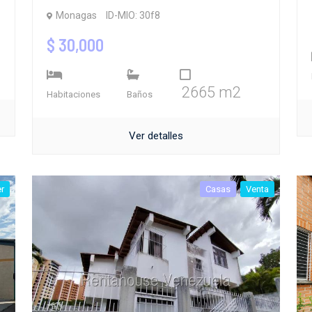
Monagas
ID-MIO: 30f8
$ 30,000
2665 m2
Habitaciones
Baños
Ver detalles
er
Casas
Venta