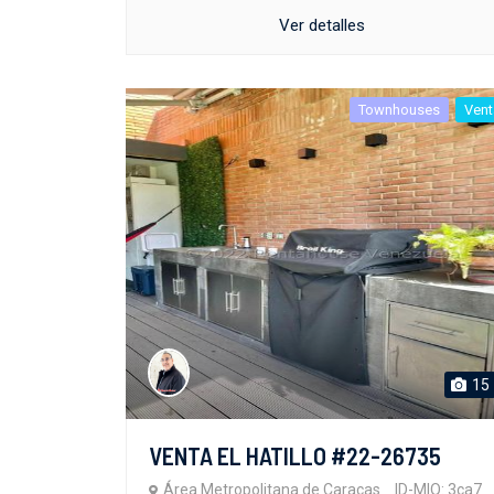
Ver detalles
Townhouses
Vent
15
VENTA EL HATILLO #22-26735
Área Metropolitana de Caracas
ID-MIO: 3ca7