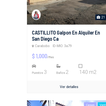
21
CASTILLITO Galpon En Alquiler En
San Diego Ca
Carabobo
ID-MIO: 3a79
$ 1,000
/Mes
3
2
140 m2
Puestos
Baños
Ver detalles
Casas
Vent