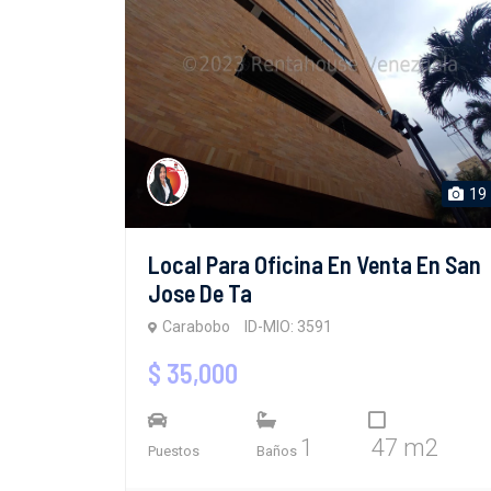
19
Local Para Oficina En Venta En San
Jose De Ta
Carabobo
ID-MIO: 3591
$ 35,000
1
47 m2
Puestos
Baños