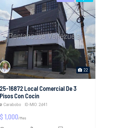
22
25-16872 Local Comercial De 3
Pisos Con Cocin
Carabobo
ID-MIO: 2d41
$ 1,000
/Mes