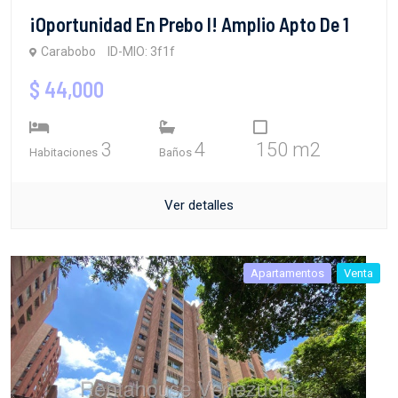
​¡Oportunidad En Prebo I! Amplio Apto De 1
Carabobo
ID-MIO: 3f1f
$ 44,000
3
4
150 m2
Habitaciones
Baños
Ver detalles
Apartamentos
Venta