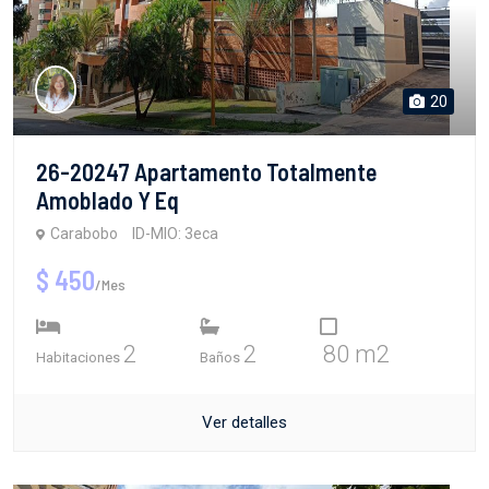
20
26-20247 Apartamento Totalmente
Amoblado Y Eq
Carabobo
ID-MIO: 3eca
$ 450
/Mes
2
2
80 m2
Habitaciones
Baños
Ver detalles