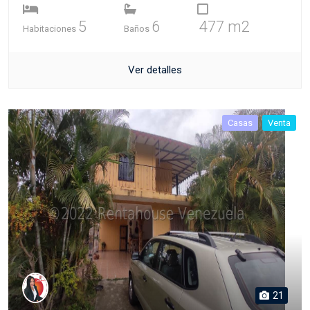
5
6
477 m2
Habitaciones
Baños
Ver detalles
Casas
Venta
21