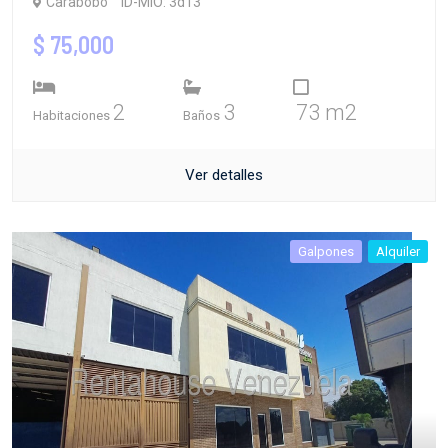
Carabobo
ID-MIO: 3d13
$ 75,000
2
3
73 m2
Habitaciones
Baños
Ver detalles
Galpones
Alquiler