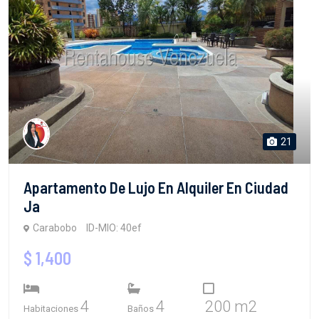
21
Apartamento De Lujo En Alquiler En Ciudad
Ja
Carabobo
ID-MIO: 40ef
$ 1,400
4
4
200 m2
Habitaciones
Baños