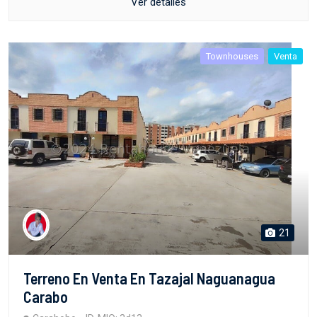
Ver detalles
Townhouses
Venta
21
Terreno En Venta En Tazajal Naguanagua
Carabo