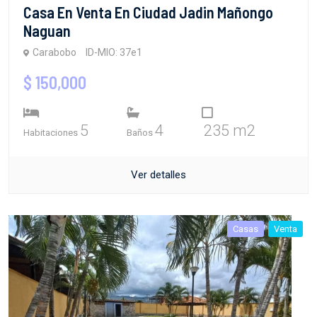
Casa En Venta En Ciudad Jadin Mañongo
Naguan
Carabobo
ID-MIO: 37e1
$ 150,000
5
4
235 m2
Habitaciones
Baños
Ver detalles
Casas
Venta