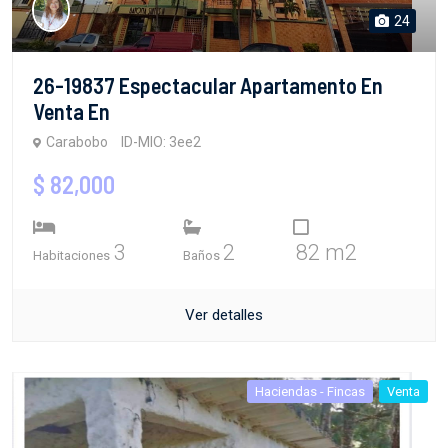
24
26-19837 Espectacular Apartamento En
Venta En
Carabobo
ID-MIO: 3ee2
$ 82,000
3
2
82 m2
Habitaciones
Baños
Ver detalles
Haciendas - Fincas
Venta