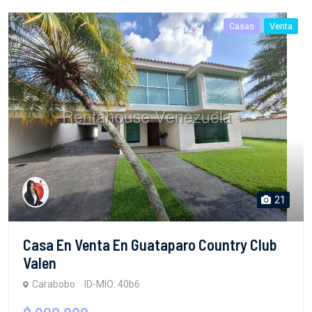
Casas
Venta
21
Casa En Venta En Guataparo Country Club
Valen
Carabobo
ID-MIO: 40b6