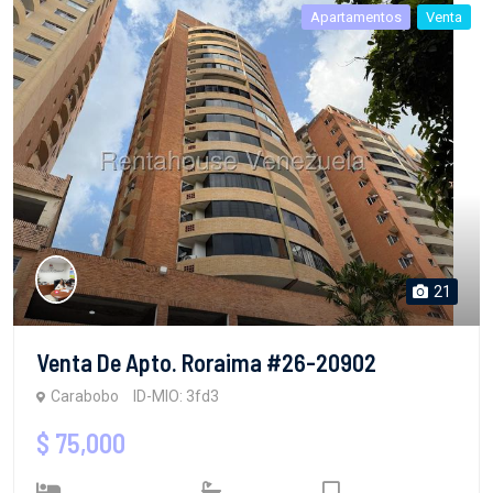
Apartamentos
Venta
21
Venta De Apto. Roraima #26-20902
Carabobo
ID-MIO: 3fd3
$ 75,000