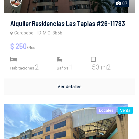
07
Alquiler Residencias Las Tapias #26-11783
Carabobo
ID-MIO: 3b5b
$ 250
/Mes
2
1
53 m2
Habitaciones
Baños
Ver detalles
Locales
Venta