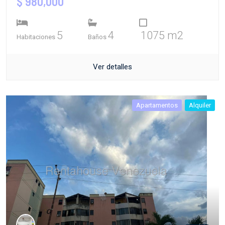
$ 980,000
5
4
1075 m2
Habitaciones
Baños
Ver detalles
Apartamentos
Alquiler