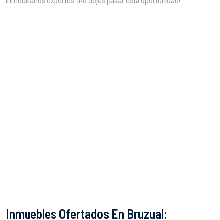
inmobiliarios expertos. ¡No dejes pasar esta oportunidad!
Inmuebles Ofertados En Bruzual: