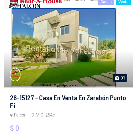
Casas
Venta
01
26-15127 - Casa En Venta En Zarabón Punto
Fi
Falcón
ID-MIO: 254c
$ 0