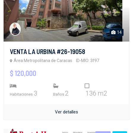
14
VENTA LA URBINA #26-19058
Área Metropolitana de Caracas
ID-MIO: 3f97
$ 120,000
3
2
136 m2
Habitaciones
Baños
Ver detalles