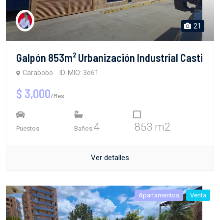
21
Galpón 853m² Urbanización Industrial Casti
Carabobo
ID-MIO: 3e61
$ 3,000
/Mes
4
853 m2
Puestos
Baños
Ver detalles
Apartamentos
Venta