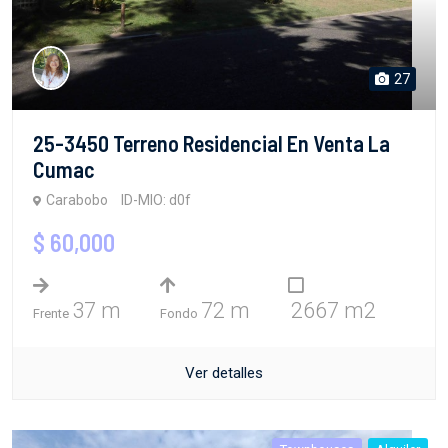
27
25-3450 Terreno Residencial En Venta La
Cumac
Carabobo
ID-MIO: d0f
$ 60,000
37 m
72 m
2667 m2
Frente
Fondo
Ver detalles