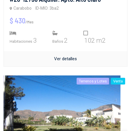
Carabobo
ID-MIO: 3ba2
$ 430
/Mes
3
2
102 m2
Habitaciones
Baños
Ver detalles
Terrenos y Lotes
Venta