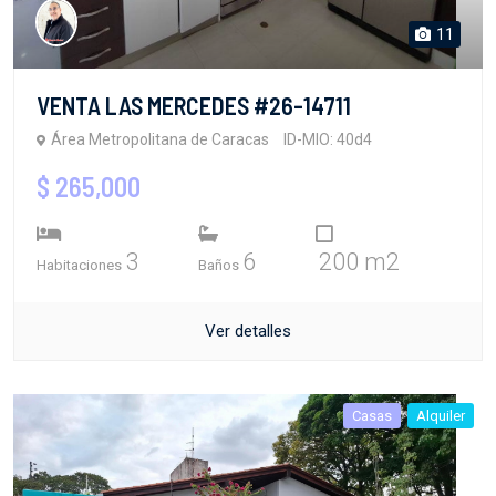
11
VENTA LAS MERCEDES #26-14711
Área Metropolitana de Caracas
ID-MIO: 40d4
$ 265,000
3
6
200 m2
Habitaciones
Baños
Ver detalles
Casas
Alquiler