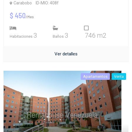
Carabobo
ID-MIO: 408f
$ 450
/Mes
3
3
746 m2
Habitaciones
Baños
Ver detalles
Apartamentos
Venta