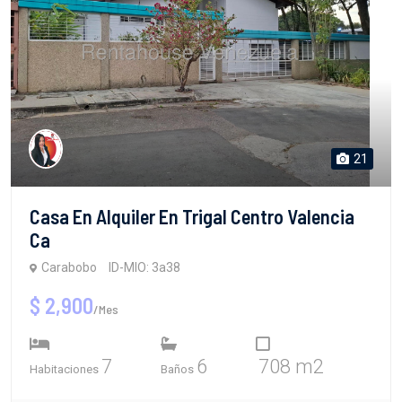
21
Casa En Alquiler En Trigal Centro Valencia
Ca
Carabobo
ID-MIO: 3a38
$ 2,900
/Mes
7
6
708 m2
Habitaciones
Baños