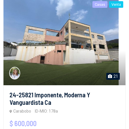
Casas
Venta
21
24-25821 Imponente, Moderna Y
Vanguardista Ca
Carabobo
ID-MIO: 178a
$ 600,000