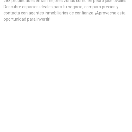
288 propiedades en las mejores zonas como en pedro jose ovalles.
Descubre espacios ideales para tu negocio, compara precios y
contacta con agentes inmobiliarios de confianza. ¡Aprovecha esta
oportunidad para invertir!