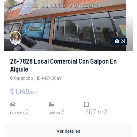
24
26-7828 Local Comercial Con Galpon En
Alquile
Carabobo
ID-MIO: 36a9
$ 1,140
/Mes
2
3
307 m2
Puestos
Baños
Ver detalles