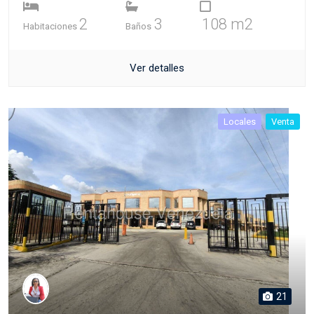
2
3
108 m2
Habitaciones
Baños
Ver detalles
Locales
Venta
21