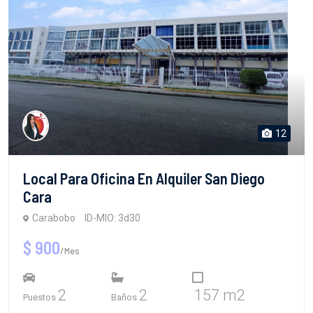
12
Local Para Oficina En Alquiler San Diego
Cara
Carabobo
ID-MIO: 3d30
$ 900
/Mes
2
2
157 m2
Puestos
Baños