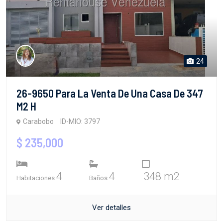
24
26-9650 Para La Venta De Una Casa De 347
M2 H
Carabobo
ID-MIO: 3797
$ 235,000
4
4
348 m2
Habitaciones
Baños
Ver detalles