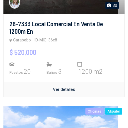
30
26-7333 Local Comercial En Venta De
1200m En
Carabobo
ID-MIO: 36c8
$ 520,000
20
3
1200 m2
Puestos
Baños
Ver detalles
Oficinas
Alquiler