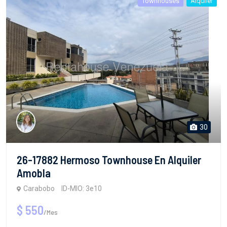
Townhouses
Alquiler
30
26-17882 Hermoso Townhouse En Alquiler
Amobla
Carabobo
ID-MIO: 3e10
$ 550
/Mes