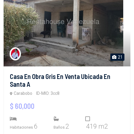
21
Casa En Obra Gris En Venta Ubicada En
Santa A
Carabobo
ID-MIO: 3cc8
$ 60,000
6
2
419 m2
Habitaciones
Baños