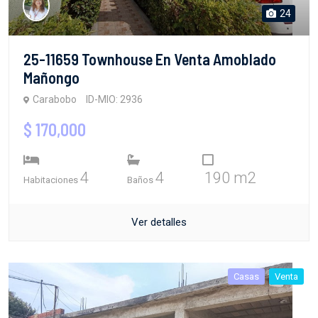
24
25-11659 Townhouse En Venta Amoblado
Mañongo
Carabobo
ID-MIO: 2936
$ 170,000
4
4
190 m2
Habitaciones
Baños
Ver detalles
Casas
Venta