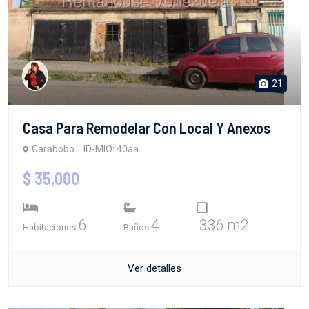
21
Casa Para Remodelar Con Local Y Anexos
Carabobo
ID-MIO: 40aa
$ 35,000
6
4
336 m2
Habitaciones
Baños
Ver detalles