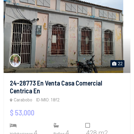
22
24-28773 En Venta Casa Comercial
Centrica En
Carabobo
ID-MIO: 18f2
$ 53,000
4
4
428 m2
Habitaciones
Baños