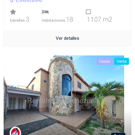
3
18
1107 m2
Estrellas
Habitaciones
Ver detalles
Casas
Venta