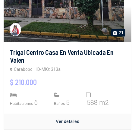
21
Trigal Centro Casa En Venta Ubicada En
Valen
Carabobo
ID-MIO: 313a
$ 210,000
6
5
588 m2
Habitaciones
Baños
Ver detalles