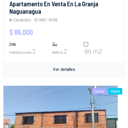
Apartamento En Venta En La Granja
Naguanagua
Carabobo
ID-MIO: 4098
$ 86,000
2
2
86 m2
Habitaciones
Baños
Ver detalles
Casas
Venta