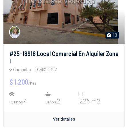
13
#25-18918 Local Comercial En Alquiler Zona
I
Carabobo
ID-MIO: 2f97
$ 1,200
/Mes
4
2
226 m2
Puestos
Baños
Ver detalles