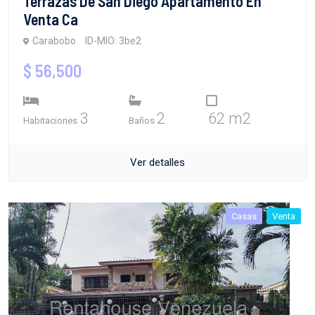
Terrazas De San Diego Apartamento En
Venta Ca
Carabobo
ID-MIO: 3be2
$ 56,500
3
2
62 m2
Habitaciones
Baños
Ver detalles
Casas
Venta