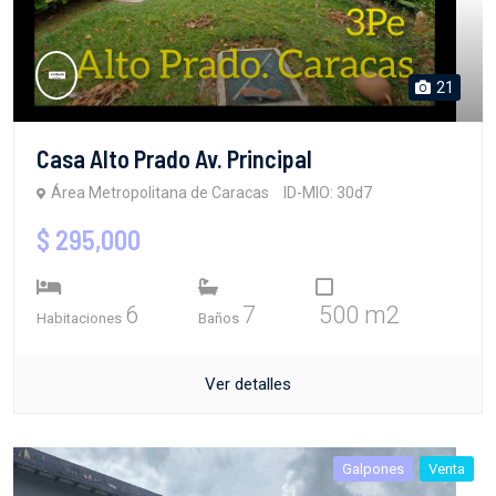
21
Casa Alto Prado Av. Principal
Área Metropolitana de Caracas
ID-MIO: 30d7
$ 295,000
6
7
500 m2
Habitaciones
Baños
Ver detalles
Galpones
Venta