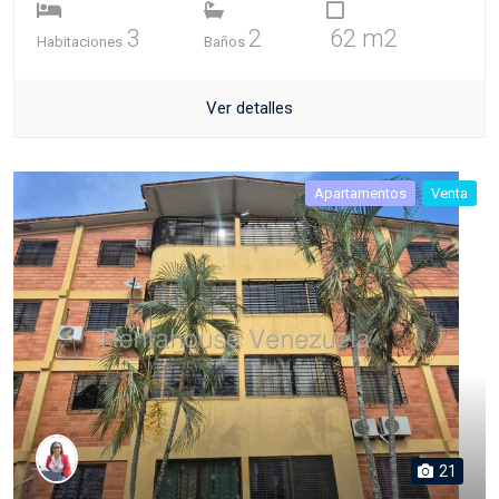
3
2
62 m2
Habitaciones
Baños
Ver detalles
Apartamentos
Venta
21