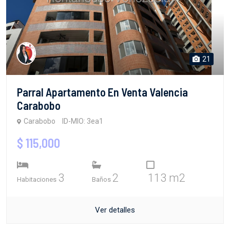
21
Parral Apartamento En Venta Valencia
Carabobo
Carabobo
ID-MIO: 3ea1
$ 115,000
3
2
113 m2
Habitaciones
Baños
Ver detalles