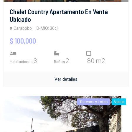
Chalet Country Apartamento En Venta
Ubicado
Carabobo
ID-MIO: 36c1
$ 100,000
3
2
80 m2
Habitaciones
Baños
Ver detalles
Terrenos y Lotes
Venta