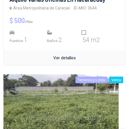
Área Metropolitana de Caracas
ID-MIO: 3644
$ 500
/Mes
1
2
54 m2
Puestos
Baños
Ver detalles
Terrenos y Lotes
Venta