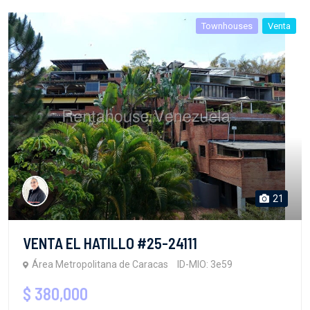
Townhouses
Venta
21
VENTA EL HATILLO #25-24111
Área Metropolitana de Caracas
ID-MIO: 3e59
$ 380,000