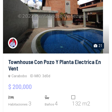
21
Townhouse Con Pozo Y Planta Electrica En
Vent
Carabobo
ID-MIO: 3d0d
$ 200,000
3
4
132 m2
Habitaciones
Baños