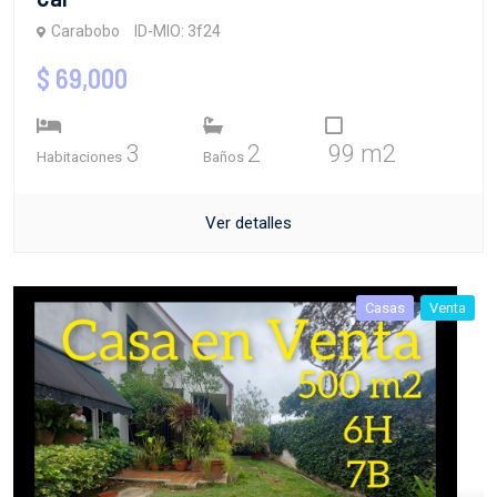
Carabobo
ID-MIO: 3f24
$ 69,000
3
2
99 m2
Habitaciones
Baños
Ver detalles
Casas
Venta