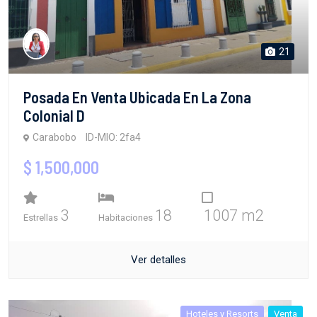
21
Posada En Venta Ubicada En La Zona
Colonial D
Carabobo
ID-MIO: 2fa4
$ 1,500,000
3
18
1007 m2
Estrellas
Habitaciones
Ver detalles
Hoteles y Resorts
Venta