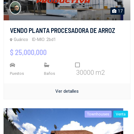
17
VENDO PLANTA PROCESADORA DE ARROZ
Guárico
ID-MIO: 2bd1
$ 25,000,000
30000 m2
Puestos
Baños
Ver detalles
Townhouses
Venta