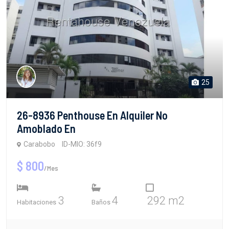
25
26-8936 Penthouse En Alquiler No
Amoblado En
Carabobo
ID-MIO: 36f9
$ 800
/Mes
3
4
292 m2
Habitaciones
Baños