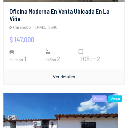
Oficina Moderna En Venta Ubicada En La
Viña
Carabobo
ID-MIO: 3690
$ 147,000
1
2
105 m2
Puestos
Baños
Ver detalles
Casas
Venta