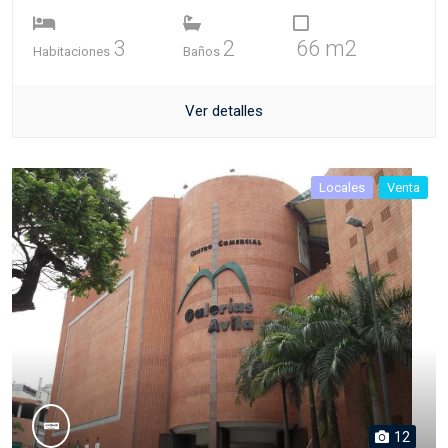
3
2
66 m2
Habitaciones
Baños
Ver detalles
Locales
Venta
12