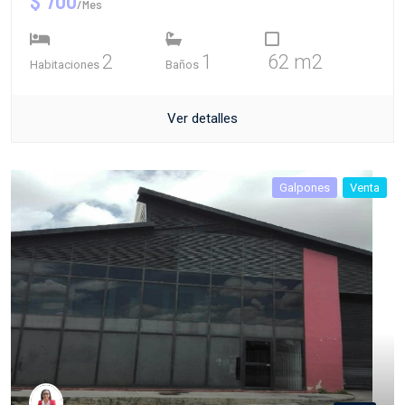
$ 700
/Mes
2
1
62 m2
Habitaciones
Baños
Ver detalles
Galpones
Venta