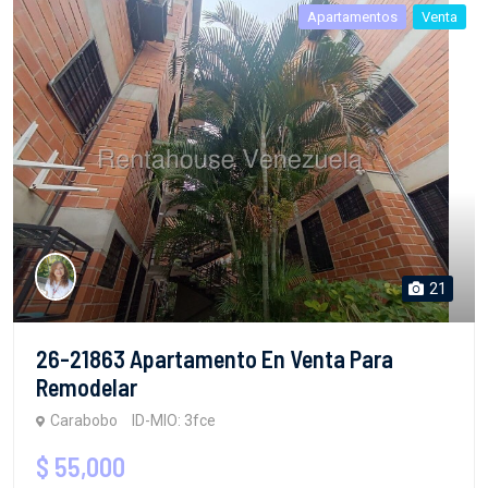
Apartamentos
Venta
21
26-21863 Apartamento En Venta Para
Remodelar
Carabobo
ID-MIO: 3fce
$ 55,000