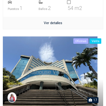
1
2
54 m2
Puestos
Baños
Ver detalles
Oficinas
Venta
17