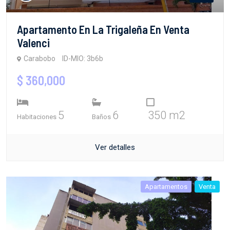
Apartamento En La Trigaleña En Venta
Valenci
Carabobo
ID-MIO: 3b6b
$ 360,000
5
6
350 m2
Habitaciones
Baños
Ver detalles
Apartamentos
Venta