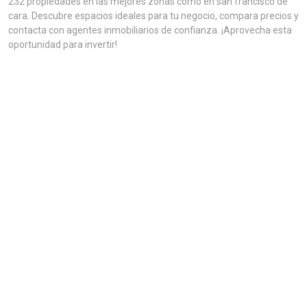
232 propiedades en las mejores zonas como en san francisco de
cara. Descubre espacios ideales para tu negocio, compara precios y
contacta con agentes inmobiliarios de confianza. ¡Aprovecha esta
oportunidad para invertir!