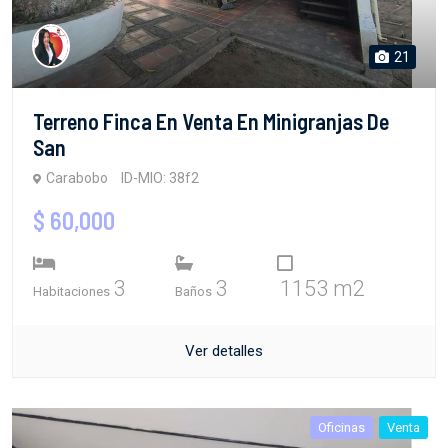
21
Terreno Finca En Venta En Minigranjas De
San
Carabobo
ID-MIO: 38f2
$ 60,000
3
3
1153 m2
Habitaciones
Baños
Ver detalles
Oficinas
Venta