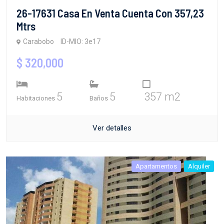
26-17631 Casa En Venta Cuenta Con 357,23
Mtrs
Carabobo
ID-MIO: 3e17
$ 320,000
5
5
357 m2
Habitaciones
Baños
Ver detalles
Apartamentos
Alquiler