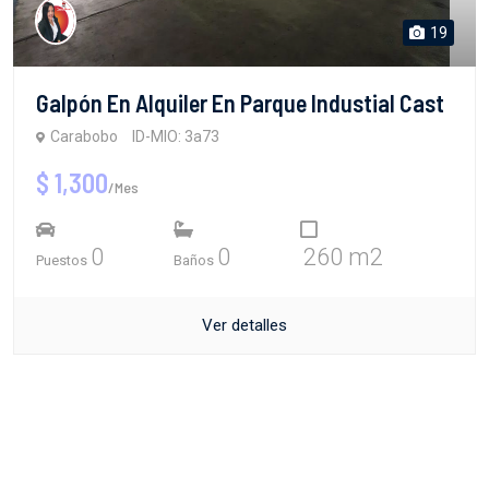
19
Galpón En Alquiler En Parque Industial Cast
Carabobo
ID-MIO: 3a73
$ 1,300
/Mes
0
0
260 m2
Puestos
Baños
Ver detalles