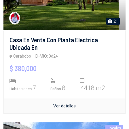
21
Casa En Venta Con Planta Electrica
Ubicada En
Carabobo
ID-MIO: 3d24
$ 380,000
7
8
4418 m2
Habitaciones
Baños
Ver detalles
Locales