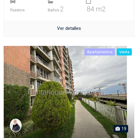
2
84 m2
Puestos
Baños
Ver detalles
Apartamentos
Venta
19