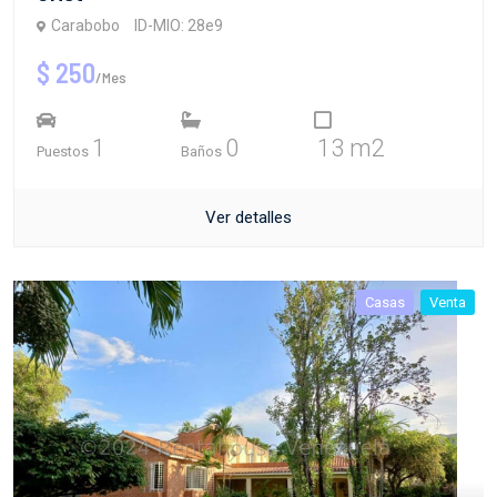
Carabobo
ID-MIO: 28e9
$ 250
/Mes
1
0
13 m2
Puestos
Baños
Ver detalles
Casas
Venta