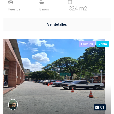
324 m2
Puestos
Baños
Ver detalles
Locales
Venta
01