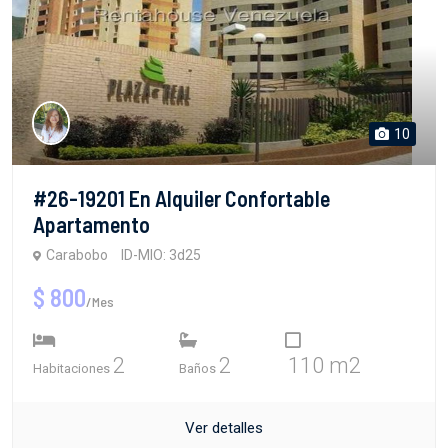
10
#26-19201 En Alquiler Confortable
Apartamento
Carabobo
ID-MIO: 3d25
$ 800
/Mes
2
2
110 m2
Habitaciones
Baños
Ver detalles