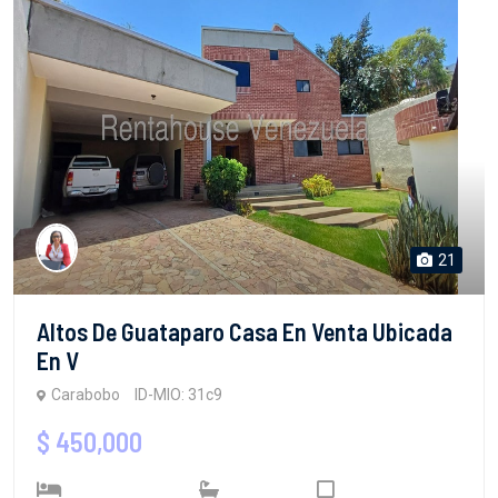
21
Altos De Guataparo Casa En Venta Ubicada
En V
Carabobo
ID-MIO: 31c9
$ 450,000