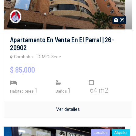
09
Apartamento En Venta En El Parral | 26-
20902
Carabobo
ID-MIO: 3eee
$ 85,000
1
1
64 m2
Habitaciones
Baños
Ver detalles
Locales
Alquiler