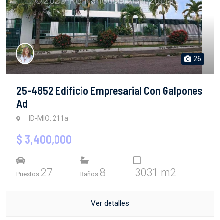
26
25-4852 Edificio Empresarial Con Galpones
Ad
ID-MIO: 211a
$ 3,400,000
27
8
3031 m2
Puestos
Baños
Ver detalles