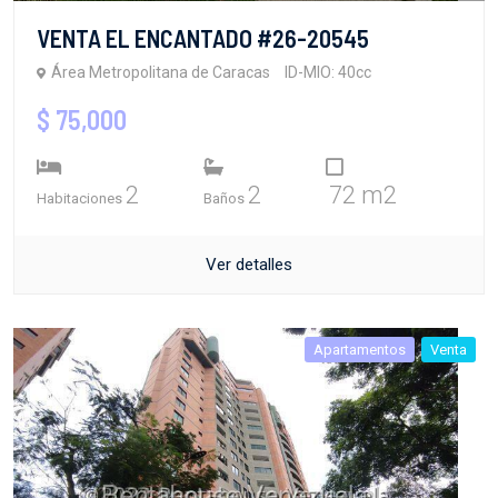
VENTA EL ENCANTADO #26-20545
Área Metropolitana de Caracas
ID-MIO: 40cc
$ 75,000
2
2
72 m2
Habitaciones
Baños
Ver detalles
Apartamentos
Venta