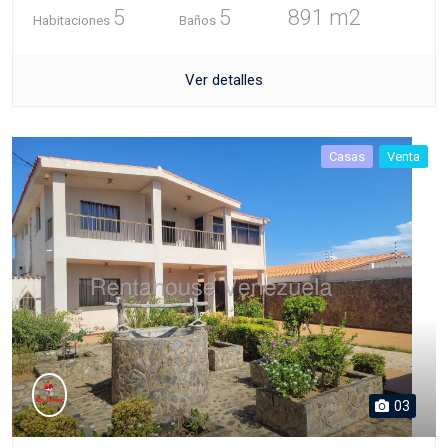
5
5
891 m2
Habitaciones
Baños
Ver detalles
Casas
Venta
03