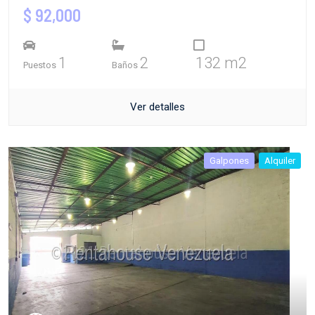
$ 92,000
1
2
132 m2
Puestos
Baños
Ver detalles
Galpones
Alquiler