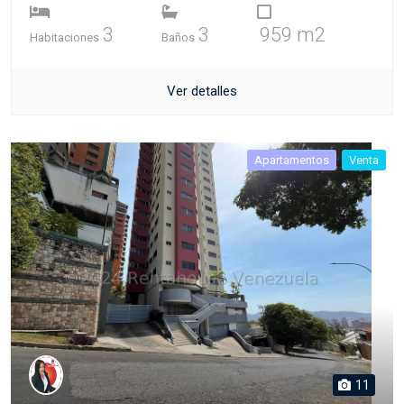
3
3
959 m2
Habitaciones
Baños
Ver detalles
Apartamentos
Venta
11