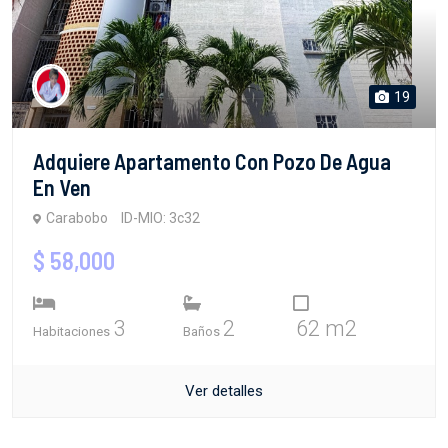
19
Adquiere Apartamento Con Pozo De Agua
En Ven
Carabobo
ID-MIO: 3c32
$ 58,000
3
2
62 m2
Habitaciones
Baños
Ver detalles