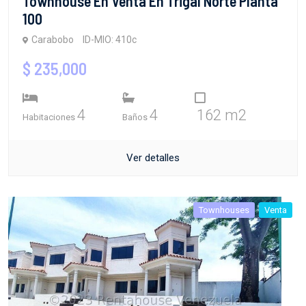
Townhouse En Venta En Trigal Norte Planta
100
Carabobo
ID-MIO: 410c
$ 235,000
4
4
162 m2
Habitaciones
Baños
Ver detalles
Townhouses
Venta