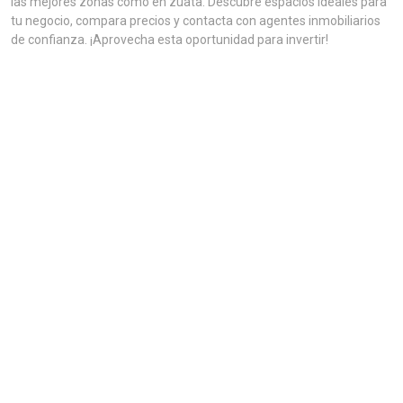
las mejores zonas como en zuata. Descubre espacios ideales para
tu negocio, compara precios y contacta con agentes inmobiliarios
de confianza. ¡Aprovecha esta oportunidad para invertir!