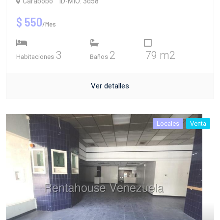
Carabobo
ID-MIO: 3d58
$ 550
/Mes
3
2
79 m2
Habitaciones
Baños
Ver detalles
Locales
Venta