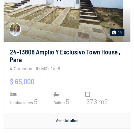
19
24-13808 Amplio Y Exclusivo Town House ,
Para
Carabobo
ID-MIO: 1ae8
$ 65,000
5
5
373 m2
Habitaciones
Baños
Ver detalles