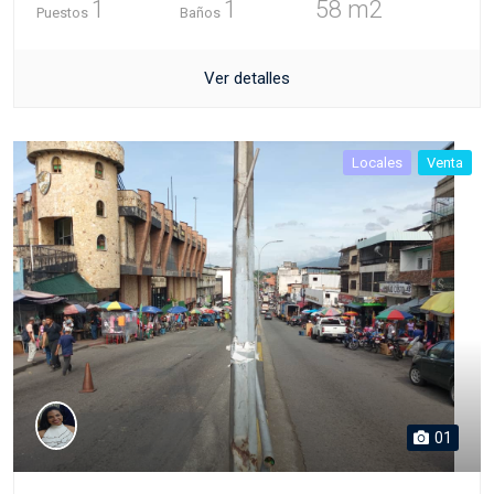
1
1
58 m2
Puestos
Baños
Ver detalles
Locales
Venta
01