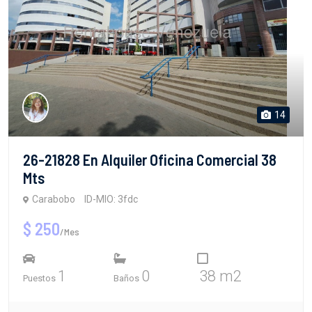
14
26-21828 En Alquiler Oficina Comercial 38
Mts
Carabobo
ID-MIO: 3fdc
$ 250
/Mes
1
0
38 m2
Puestos
Baños