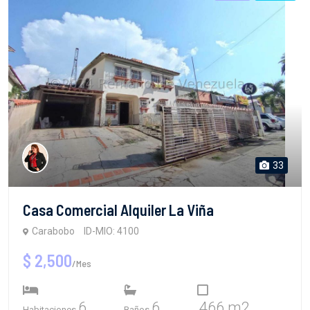
33
Casa Comercial Alquiler La Viña
Carabobo
ID-MIO: 4100
$ 2,500
/Mes
6
6
466 m2
Habitaciones
Baños