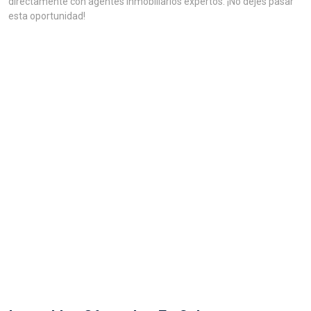
directamente con agentes inmobiliarios expertos. ¡No dejes pasar
esta oportunidad!