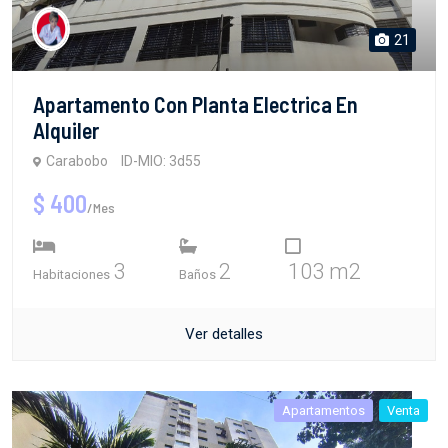
21
Apartamento Con Planta Electrica En
Alquiler
Carabobo
ID-MIO: 3d55
$ 400
/Mes
3
2
103 m2
Habitaciones
Baños
Ver detalles
Apartamentos
Venta