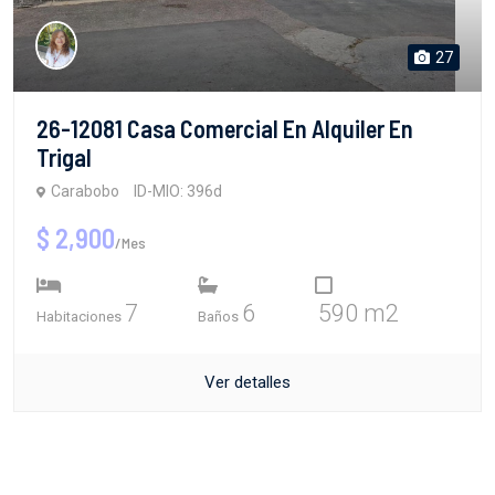
27
26-12081 Casa Comercial En Alquiler En
Trigal
Carabobo
ID-MIO: 396d
$ 2,900
/Mes
7
6
590 m2
Habitaciones
Baños
Ver detalles