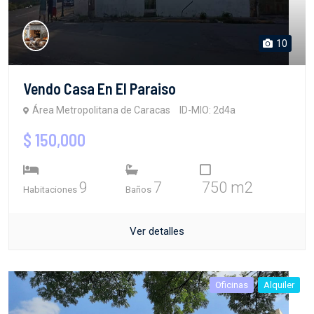
10
Vendo Casa En El Paraiso
Área Metropolitana de Caracas
ID-MIO: 2d4a
$ 150,000
9
7
750 m2
Habitaciones
Baños
Ver detalles
Oficinas
Alquiler