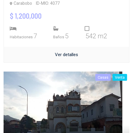
Carabobo
ID-MIO: 4077
$ 1,200,000
7
5
542 m2
Habitaciones
Baños
Ver detalles
Casas
Venta