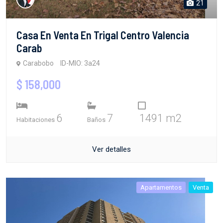
21
Casa En Venta En Trigal Centro Valencia
Carab
Carabobo
ID-MIO: 3a24
$ 158,000
6
7
1491 m2
Habitaciones
Baños
Ver detalles
Apartamentos
Venta