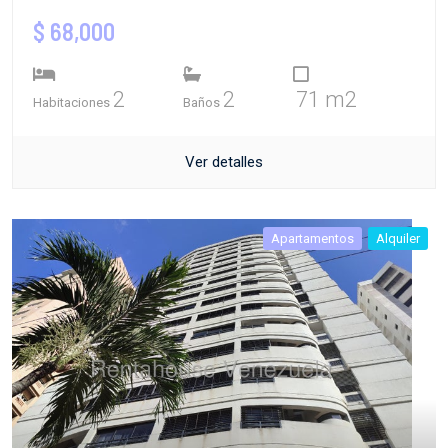
$ 68,000
2
2
71 m2
Habitaciones
Baños
Ver detalles
Apartamentos
Alquiler