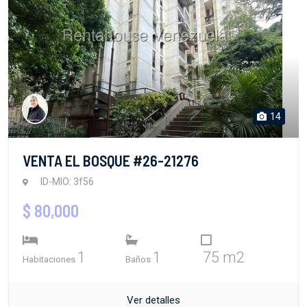
14
VENTA EL BOSQUE #26-21276
ID-MIO: 3f56
$ 80,000
1
1
75 m2
Habitaciones
Baños
Ver detalles