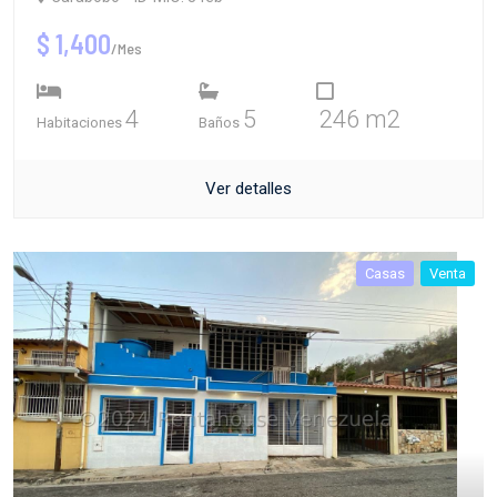
$ 1,400
/Mes
4
5
246 m2
Habitaciones
Baños
Ver detalles
Casas
Venta