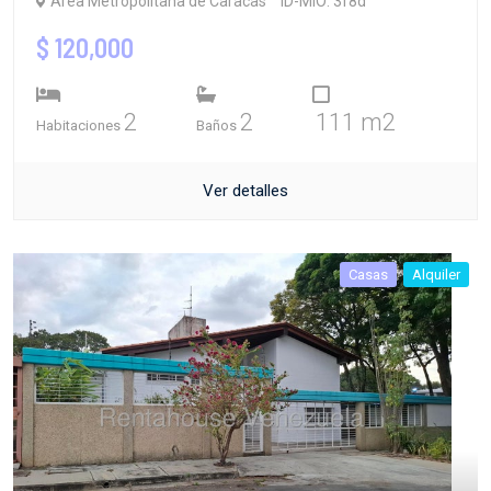
Área Metropolitana de Caracas
ID-MIO: 3f8d
$ 120,000
2
2
111 m2
Habitaciones
Baños
Ver detalles
Casas
Alquiler