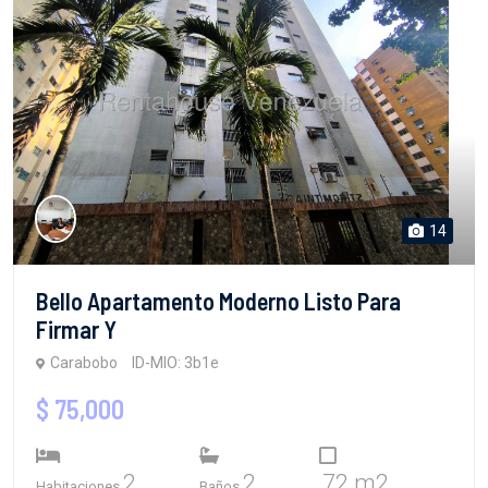
14
Bello Apartamento Moderno Listo Para
Firmar Y
Carabobo
ID-MIO: 3b1e
$ 75,000
2
2
72 m2
Habitaciones
Baños