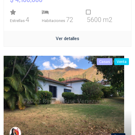
4
72
5600 m2
Estrellas
Habitaciones
Ver detalles
Casas
Venta