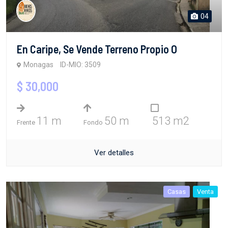
04
En Caripe, Se Vende Terreno Propio O
Monagas
ID-MIO: 3509
$ 30,000
11 m
50 m
513 m2
Frente
Fondo
Ver detalles
Casas
Venta