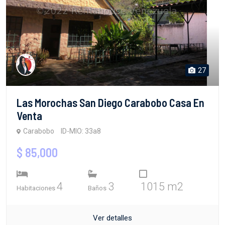
27
Las Morochas San Diego Carabobo Casa En
Venta
Carabobo
ID-MIO: 33a8
$ 85,000
4
3
1015 m2
Habitaciones
Baños
Ver detalles