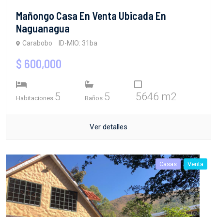
Mañongo Casa En Venta Ubicada En
Naguanagua
Carabobo
ID-MIO: 31ba
$ 600,000
5
5
5646 m2
Habitaciones
Baños
Ver detalles
Casas
Venta