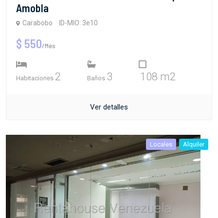
Amobla
Carabobo
ID-MIO: 3e10
$ 550
/Mes
2
3
108 m2
Habitaciones
Baños
Ver detalles
Locales
Alquiler