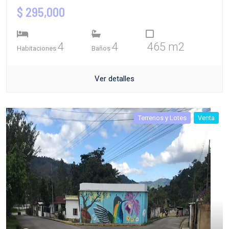
$ 295,000
4
4
465 m2
Habitaciones
Baños
Ver detalles
Terrenos y Lotes
Venta