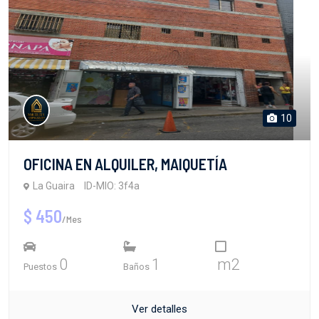
10
OFICINA EN ALQUILER, MAIQUETÍA
La Guaira
ID-MIO: 3f4a
$ 450
/Mes
0
1
m2
Puestos
Baños
Ver detalles