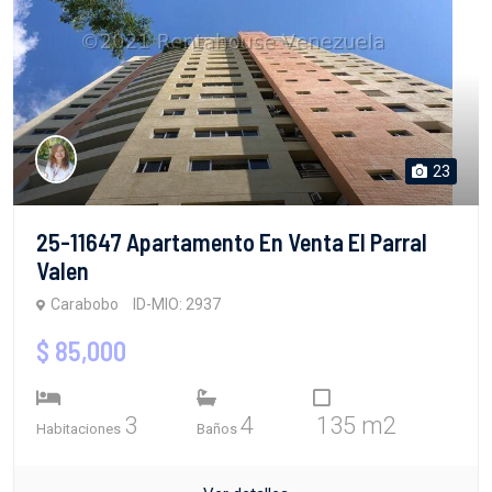
23
25-11647 Apartamento En Venta El Parral
Valen
Carabobo
ID-MIO: 2937
$ 85,000
3
4
135 m2
Habitaciones
Baños