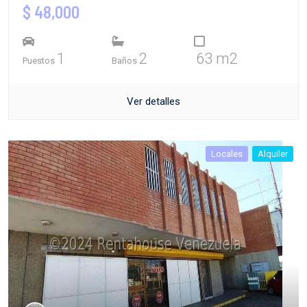
$ 48,000
1
2
63 m2
Puestos
Baños
Ver detalles
Locales
Alquiler