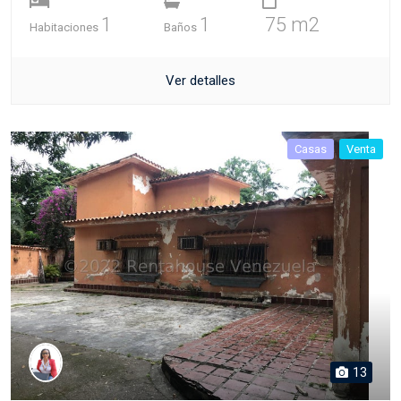
1
1
75 m2
Habitaciones
Baños
Ver detalles
Casas
Venta
13