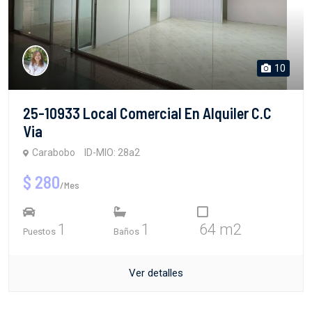
10
25-10933 Local Comercial En Alquiler C.C
Via
Carabobo
ID-MIO: 28a2
$ 280
/Mes
1
1
64 m2
Puestos
Baños
Ver detalles