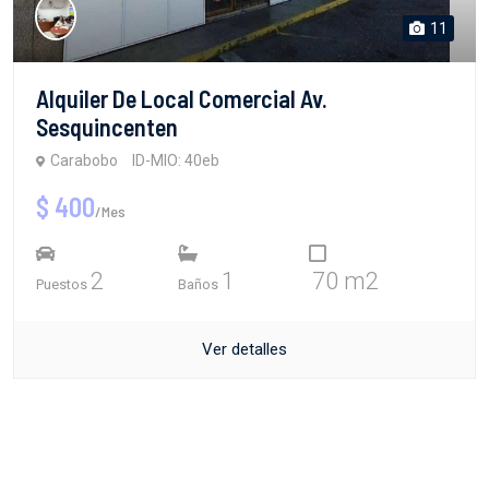
11
Alquiler De Local Comercial Av.
Sesquincenten
Carabobo
ID-MIO: 40eb
$ 400
/Mes
2
1
70 m2
Puestos
Baños
Ver detalles