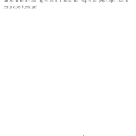
directamente con agentes inmobiliarios expertos. ¡No dejes pasar
esta oportunidad!