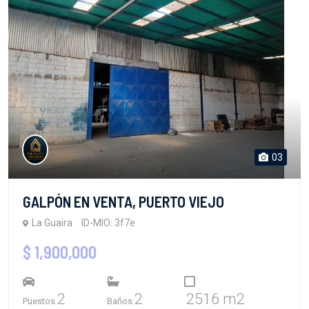
03
GALPÓN EN VENTA, PUERTO VIEJO
La Guaira
ID-MIO: 3f7e
$ 1,900,000
2
2
2516 m2
Puestos
Baños