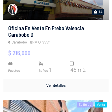
14
Oficina En Venta En Prebo Valencia
Carabobo D
Carabobo
ID-MIO: 355f
$ 216,000
1
45 m2
Puestos
Baños
Ver detalles
Edificios
Venta