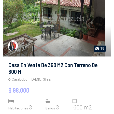
19
Casa En Venta De 360 M2 Con Terreno De
600 M
Carabobo
ID-MIO: 3fea
$ 98,000
3
3
600 m2
Habitaciones
Baños