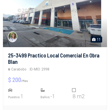
11
25-3499 Practico Local Comercial En Obra
Blan
Carabobo
ID-MIO: 2998
$ 200
/Mes
1
-1
8 m2
Puestos
Baños