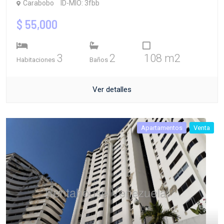
Carabobo
ID-MIO: 3fbb
$ 55,000
3
2
108 m2
Habitaciones
Baños
Ver detalles
Apartamentos
Venta