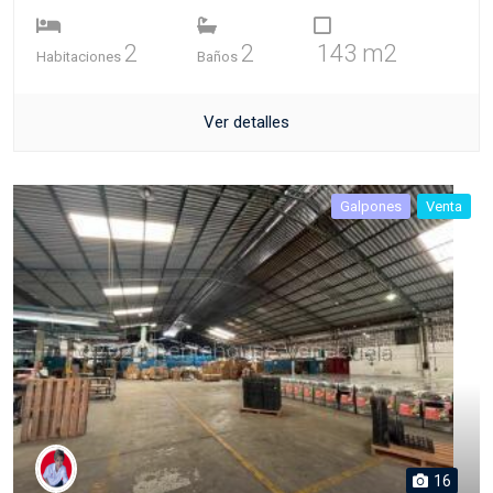
2
2
143 m2
Habitaciones
Baños
Ver detalles
Galpones
Venta
16