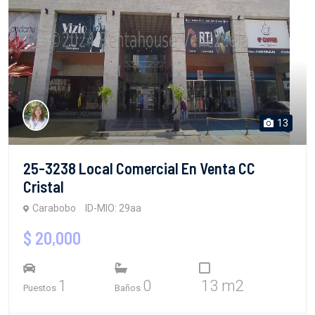
13
25-3238 Local Comercial En Venta CC
Cristal
Carabobo
ID-MIO: 29aa
$ 20,000
1
0
13 m2
Puestos
Baños