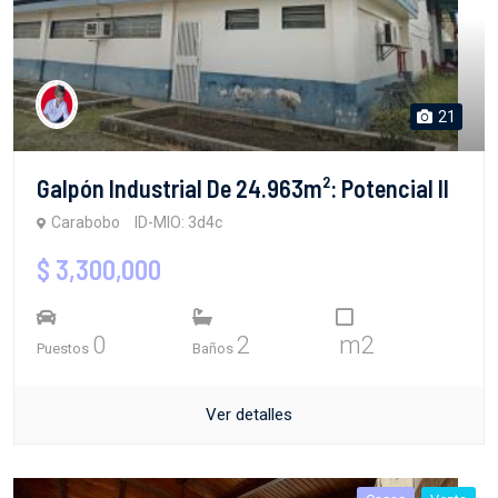
21
Galpón Industrial De 24.963m²: Potencial Il
Carabobo
ID-MIO: 3d4c
$ 3,300,000
0
2
m2
Puestos
Baños
Ver detalles