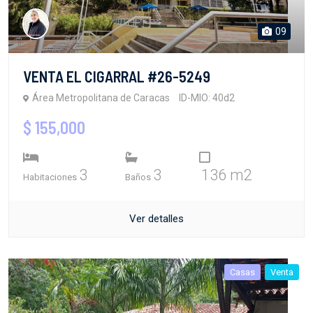
09
VENTA EL CIGARRAL #26-5249
Área Metropolitana de Caracas
ID-MIO: 40d2
$ 155,000
3
3
136 m2
Habitaciones
Baños
Ver detalles
Casas
Venta