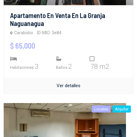
Apartamento En Venta En La Granja
Naguanagua
Carabobo
ID-MIO: 3e84
$ 65,000
3
2
78 m2
Habitaciones
Baños
Ver detalles
Locales
Alquiler