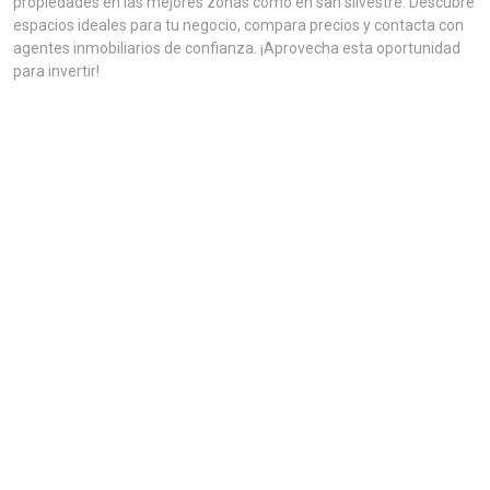
propiedades en las mejores zonas como en san silvestre. Descubre
espacios ideales para tu negocio, compara precios y contacta con
agentes inmobiliarios de confianza. ¡Aprovecha esta oportunidad
para invertir!