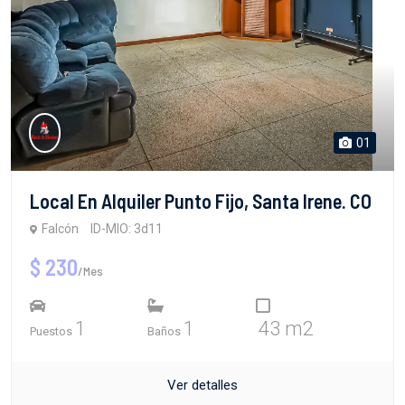
01
Local En Alquiler Punto Fijo, Santa Irene. CO
Falcón
ID-MIO: 3d11
$ 230
/Mes
1
1
43 m2
Puestos
Baños
Ver detalles