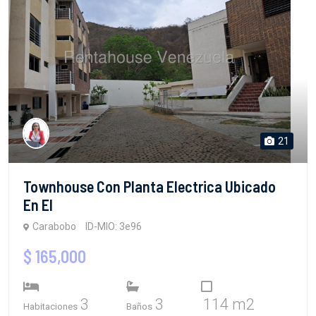
21
Townhouse Con Planta Electrica Ubicado
En El
Carabobo
ID-MIO: 3e96
$ 165,000
3
3
114 m2
Habitaciones
Baños