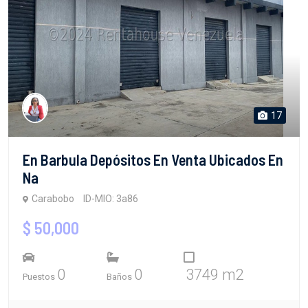
17
En Barbula Depósitos En Venta Ubicados En
Na
Carabobo
ID-MIO: 3a86
$ 50,000
0
0
3749 m2
Puestos
Baños