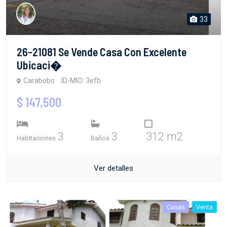
33
26-21081 Se Vende Casa Con Excelente
Ubicaci�
Carabobo
ID-MIO: 3efb
$ 147,500
3
3
312 m2
Habitaciones
Baños
Ver detalles
Casas
Venta