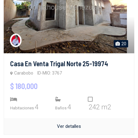
20
Casa En Venta Trigal Norte 25-19974
Carabobo
ID-MIO: 3767
$ 180,000
4
4
242 m2
Habitaciones
Baños
Ver detalles