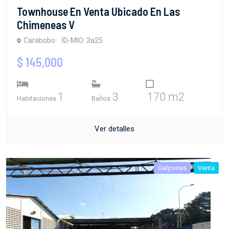
Townhouse En Venta Ubicado En Las
Chimeneas V
Carabobo
ID-MIO: 3a25
$ 145,000
1
3
170 m2
Habitaciones
Baños
Ver detalles
Galpones
Venta