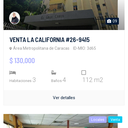
09
VENTA LA CALIFORNIA #26-9415
Área Metropolitana de Caracas
ID-MIO: 3d65
$ 130,000
3
4
112 m2
Habitaciones
Baños
Ver detalles
Locales
Venta