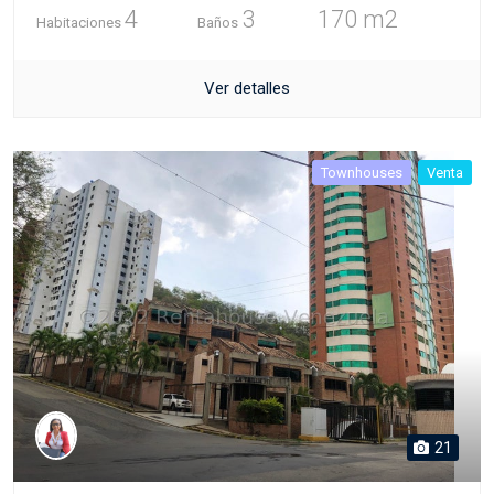
4
3
170 m2
Habitaciones
Baños
Ver detalles
Townhouses
Venta
21