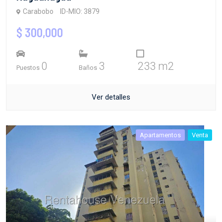
Carabobo
ID-MIO: 3879
$ 300,000
0
3
233 m2
Puestos
Baños
Ver detalles
Apartamentos
Venta