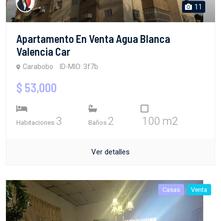
11
Apartamento En Venta Agua Blanca
Valencia Car
Carabobo
ID-MIO: 3f7b
$ 53,000
3
2
100 m2
Habitaciones
Baños
Ver detalles
Casas
Venta