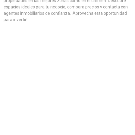
propiedades en las mejores zonas como en el carmen. Descubre
espacios ideales para tu negocio, compara precios y contacta con
agentes inmobiliarios de confianza. ¡Aprovecha esta oportunidad
para invertir!