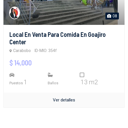
08
Local En Venta Para Comida En Goajiro
Center
Carabobo
ID-MIO: 354f
$ 14,000
1
13 m2
Puestos
Baños
Ver detalles