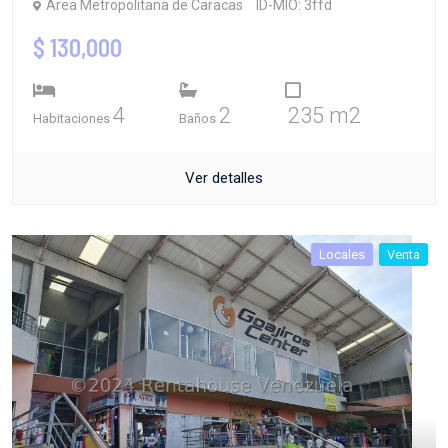
Área Metropolitana de Caracas
ID-MIO: 3ffd
$ 130,000
4
2
235 m2
Habitaciones
Baños
Ver detalles
Locales
Venta