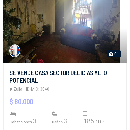
01
SE VENDE CASA SECTOR DELICIAS ALTO
POTENCIAL
Zulia
ID-MIO: 3840
$ 80,000
3
3
185 m2
Habitaciones
Baños