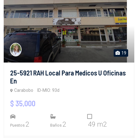
19
25-5921 RAH Local Para Medicos U Oficinas
En
Carabobo
ID-MIO: 93d
$ 35,000
2
2
49 m2
Puestos
Baños