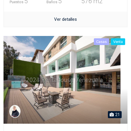
5
5
576 m2
Puestos
Baños
Ver detalles
Casas
Venta
21