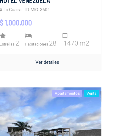
HOTEL VENEZUELA
La Guaira
ID-MIO: 360f
$ 1,000,000
2
28
1470 m2
Estrellas
Habitaciones
Ver detalles
Apartamentos
Venta