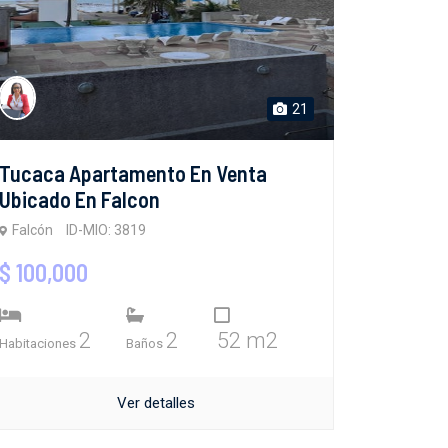
21
Tucaca Apartamento En Venta
Ubicado En Falcon
Falcón
ID-MIO: 3819
$ 100,000
2
2
52 m2
Habitaciones
Baños
Ver detalles