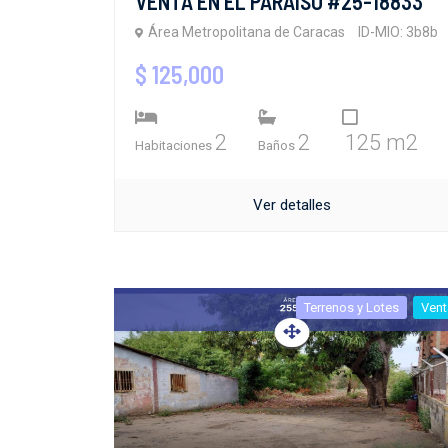
VENTA EN EL PARAISO #25-18833
Área Metropolitana de Caracas
ID-MIO: 3b8b
$ 125,000
2
2
125 m2
Habitaciones
Baños
Ver detalles
Terrenos y Lotes
Vent