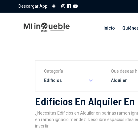
Descargar App:
Inicio
Quiéne
Categoría
Que deseas h
Edificios
Alquiler
Edificios En Alquiler E
¿Necesitas Edificios en Alquiler en barinas ramon 
en ramon ignacio mendez. Descubre espacios ideales 
invertir!