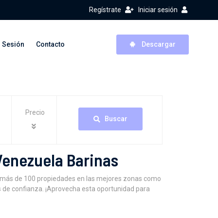
Regístrate
Iniciar sesión
r Sesión
Contacto
Descargar
Precio
Buscar
Venezuela Barinas
ar más de 100 propiedades en las mejores zonas como
s de confianza. ¡Aprovecha esta oportunidad para