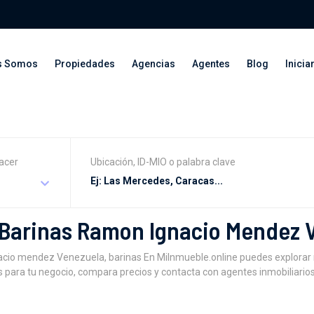
s Somos
Propiedades
Agencias
Agentes
Blog
Inicia
acer
Ubicación, ID-MIO o palabra clave
n Barinas Ramon Ignacio Mendez 
ignacio mendez Venezuela, barinas En MiInmueble.online puedes explor
para tu negocio, compara precios y contacta con agentes inmobiliario