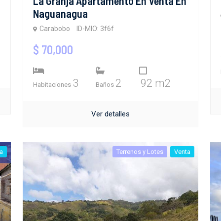
La Granja Apartamento En Venta En
Naguanagua
Carabobo
ID-MIO: 3f6f
$ 70,000
3
2
92 m2
Habitaciones
Baños
Ver detalles
a
Terrenos y Lotes
Venta