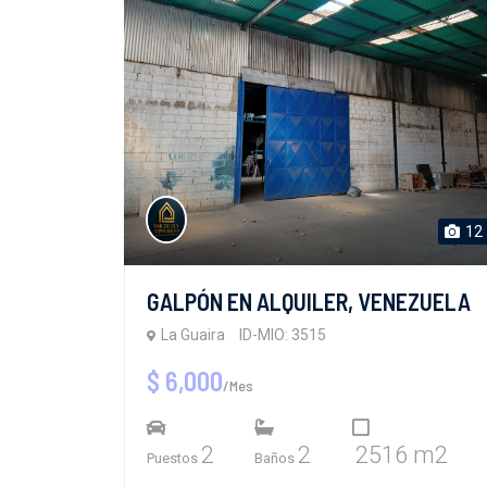
12
GALPÓN EN ALQUILER, VENEZUELA
La Guaira
ID-MIO: 3515
$ 6,000
/Mes
2
2
2516 m2
Puestos
Baños