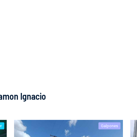
amon Ignacio
er
Galpones