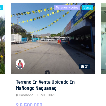
a
Terrenos y Lotes
Venta
21
Terreno En Venta Ubicado En
Mañongo Naguanag
Carabobo
ID-MIO: 3828
$ 6,500,000