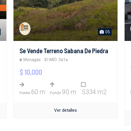
05
Se Vende Terreno Sabana De Piedra
Monagas
ID-MIO: 3a1a
$ 10,000
60 m
90 m
5334 m2
Frente
Fondo
Ver detalles