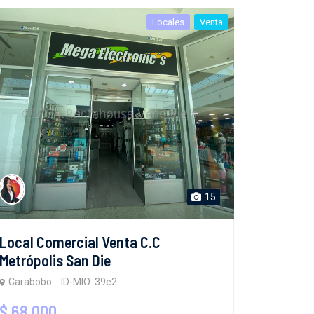
Locales
Venta
15
Local Comercial Venta C.C
Metrópolis San Die
Carabobo
ID-MIO: 39e2
$ 68,000