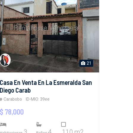
21
Casa En Venta En La Esmeralda San
Diego Carab
Carabobo
ID-MIO: 39ee
$ 78,000
3
4
110 m2
Habitaciones
Baños