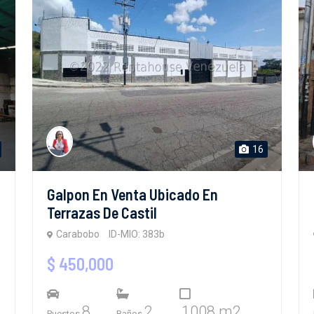
16
Galpon En Venta Ubicado En
Terrazas De Castil
Carabobo
ID-MIO: 383b
$ 450,000
8
2
1008 m2
Puestos
Baños