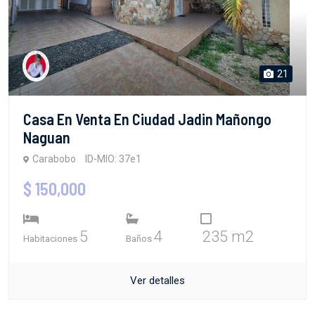
21
Casa En Venta En Ciudad Jadin Mañongo
Naguan
Carabobo
ID-MIO: 37e1
$ 150,000
5
4
235 m2
Habitaciones
Baños
Ver detalles