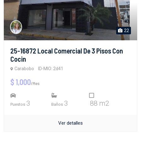
22
25-16872 Local Comercial De 3 Pisos Con
Cocin
Carabobo
ID-MIO: 2d41
$ 1,000
/Mes
3
3
88 m2
Puestos
Baños
Ver detalles