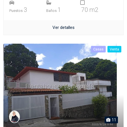
3
1
70 m2
Puestos
Baños
Ver detalles
Casas
Venta
11