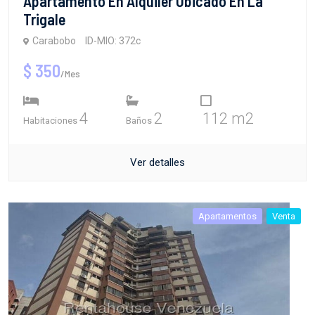
Apartamento En Alquiler Ubicado En La
Trigale
Carabobo
ID-MIO: 372c
$ 350
/Mes
4
2
112 m2
Habitaciones
Baños
Ver detalles
Apartamentos
Venta