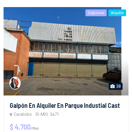
Galpones
Alquiler
38
Galpón En Alquiler En Parque Industial Cast
Carabobo
ID-MIO: 3a71
$ 4,700
/Mes