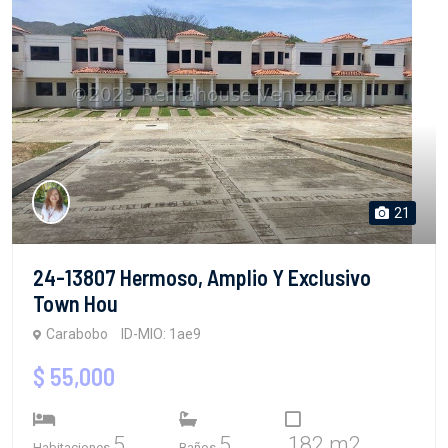
21
24-13807 Hermoso, Amplio Y Exclusivo
Town Hou
Carabobo
ID-MIO: 1ae9
$ 55,000
5
5
182 m2
Habitaciones
Baños