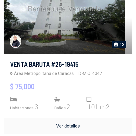
13
VENTA BARUTA #26-19415
Área Metropolitana de Caracas
ID-MIO: 4047
$ 75,000
3
2
101 m2
Habitaciones
Baños
Ver detalles