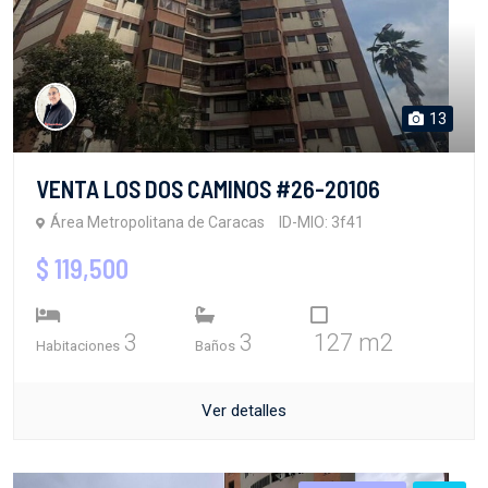
13
VENTA LOS DOS CAMINOS #26-20106
Área Metropolitana de Caracas
ID-MIO: 3f41
$ 119,500
3
3
127 m2
Habitaciones
Baños
Ver detalles