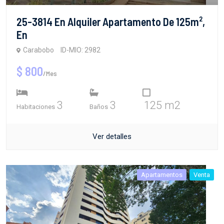
25-3814 En Alquiler Apartamento De 125m²,
En
Carabobo
ID-MIO: 2982
$ 800
/Mes
3
3
125 m2
Habitaciones
Baños
Ver detalles
Apartamentos
Venta