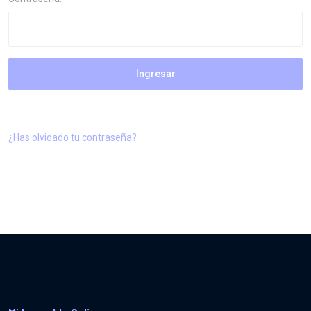
Ingresar
¿Has olvidado tu contraseña?