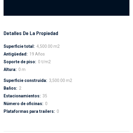
Detalles De La Propiedad
Superficie total:
4,500.00 m2
Antigüedad:
19 Años
Soporte de piso:
0 t/m2
Altura:
0 m
Superficie construida:
3,500.00 m2
Baños:
2
Estacionamientos:
35
Número de oficinas:
0
Plataformas para trailers:
0