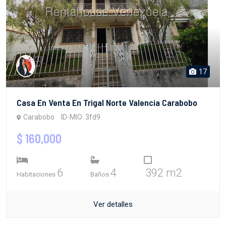
17
Casa En Venta En Trigal Norte Valencia Carabobo
Carabobo
ID-MIO: 3fd9
$ 160,000
6
4
392 m2
Habitaciones
Baños
Ver detalles