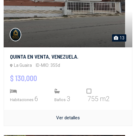
13
QUINTA EN VENTA, VENEZUELA.
La Guaira
ID-MIO: 355d
$ 130,000
6
3
755 m2
Habitaciones
Baños
Ver detalles