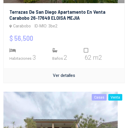
Terrazas De San Diego Apartamento En Venta
Carabobo 26-17649 ELOISA MEJIA
Carabobo
ID-MIO: 3be2
$ 56,500
3
2
62 m2
Habitaciones
Baños
Ver detalles
Casas
Venta