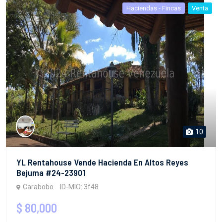
Haciendas - Fincas
Venta
10
YL Rentahouse Vende Hacienda En Altos Reyes
Bejuma #24-23901
Carabobo
ID-MIO: 3f48
$ 80,000