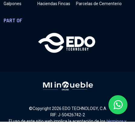
Galpones
Haciendas Fincas
Parcelas de Cementerio
PART OF
©Copyright
2026
EDO TECHNOLOGY, C.A
RIF: J-50426742-2
El uso de este sitio web implica la aceptación de los
términos y
condiciones
.