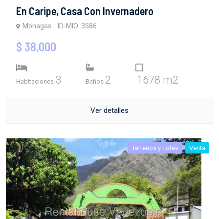
En Caripe, Casa Con Invernadero
Monagas
ID-MIO: 3586
$ 38,000
3
2
1678 m2
Habitaciones
Baños
Ver detalles
Terrenos y Lotes
Venta