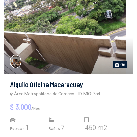
06
Alquilo Oficina Macaracuay
Área Metropolitana de Caracas
ID-MIO: 7a4
$ 3,000
/Mes
1
7
450 m2
Puestos
Baños