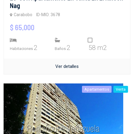
Nag
Carabobo
ID-MIO: 3678
$ 65,000
2
2
58 m2
Habitaciones
Baños
Ver detalles
Apartamentos
Venta