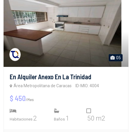
05
En Alquiler Anexo En La Trinidad
Área Metropolitana de Caracas
ID-MIO: 4004
$ 450
/Mes
2
1
50 m2
Habitaciones
Baños