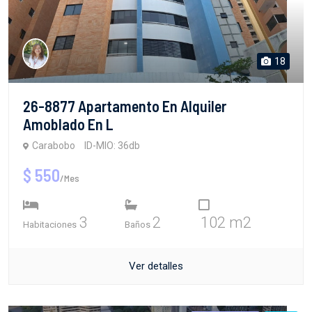
18
26-8877 Apartamento En Alquiler
Amoblado En L
Carabobo
ID-MIO: 36db
$ 550
/Mes
3
2
102 m2
Habitaciones
Baños
Ver detalles