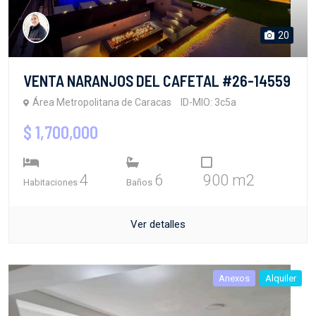
20
VENTA NARANJOS DEL CAFETAL #26-14559
Área Metropolitana de Caracas
ID-MIO: 3c5a
$ 1,700,000
4
6
900 m2
Habitaciones
Baños
Ver detalles
Anexos
Alquiler