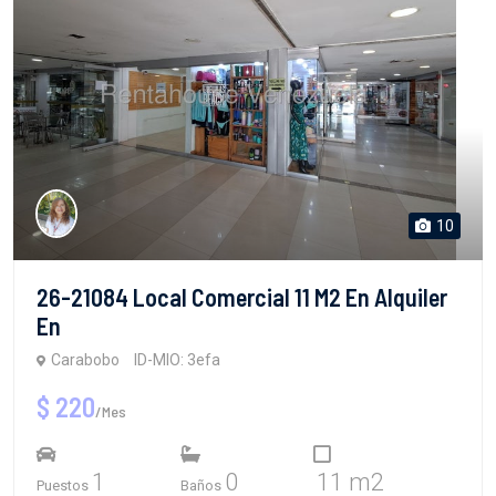
10
26-21084 Local Comercial 11 M2 En Alquiler
En
Carabobo
ID-MIO: 3efa
$ 220
/Mes
1
0
11 m2
Puestos
Baños