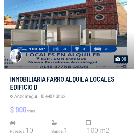
08
INMOBILIARIA FARRO ALQUILA LOCALES
EDIFICIO D
Anzoátegui
ID-MIO: 3bb2
$ 900
/Mes
10
1
100 m2
Puestos
Baños