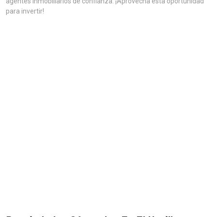
agentes inmobiliarios de confianza. ¡Aprovecha esta oportunidad
para invertir!