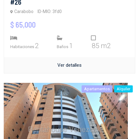
#26
Carabobo
ID-MIO: 3fd0
$ 65,000
2
1
85 m2
Habitaciones
Baños
Ver detalles
Apartamentos
Alquiler