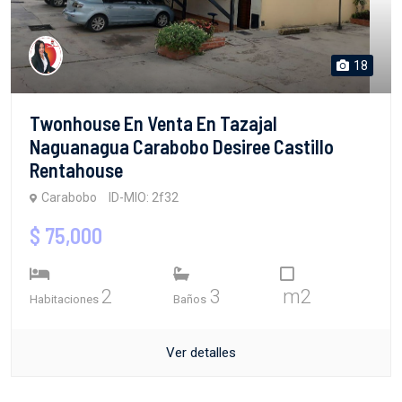
18
Twonhouse En Venta En Tazajal
Naguanagua Carabobo Desiree Castillo
Rentahouse
Carabobo
ID-MIO: 2f32
$ 75,000
2
3
m2
Habitaciones
Baños
Ver detalles