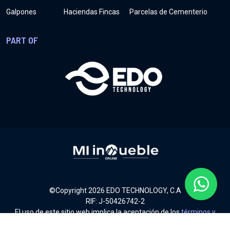
Galpones
Haciendas Fincas
Parcelas de Cementerio
PART OF
©Copyright
2026
EDO TECHNOLOGY, C.A
RIF: J-50426742-2
El uso de este sitio web implica la aceptación de los
términos y
condiciones
.