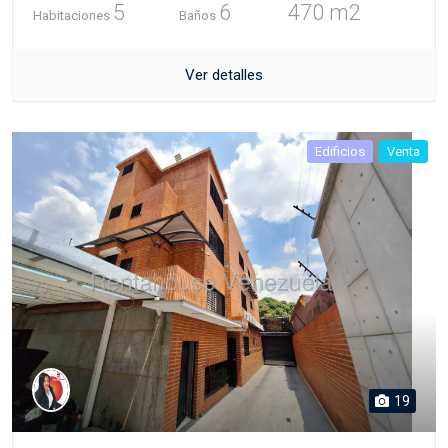
5
6
470 m2
Habitaciones
Baños
Ver detalles
Edificios
Venta
19