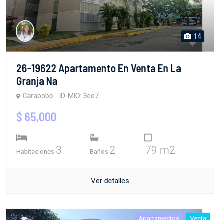
14
26-19622 Apartamento En Venta En La
Granja Na
Carabobo
ID-MIO: 3ee7
$ 65,000
3
2
79 m2
Habitaciones
Baños
Ver detalles
Apartamentos
Venta