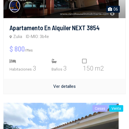
06
Apartamento En Alquiler NEXT 3854
Zulia
ID-MIO: 3b4e
$ 800
/Mes
3
3
150 m2
Habitaciones
Baños
Ver detalles
Casas
Venta