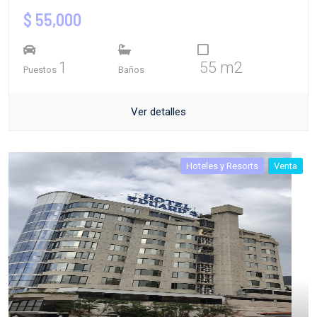
$ 55,000
1
55 m2
Puestos
Baños
Ver detalles
Hoteles y Resorts
Venta