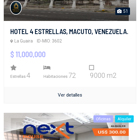
51
HOTEL 4 ESTRELLAS, MACUTO, VENEZUELA.
La Guaira
ID-MIO: 3602
$ 11,000,000
4
72
9000 m2
Estrellas
Habitaciones
Ver detalles
Oficinas
Alquiler