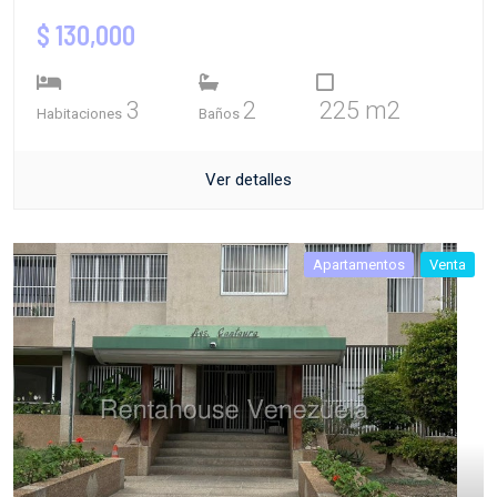
$ 130,000
3
2
225 m2
Habitaciones
Baños
Ver detalles
Apartamentos
Venta