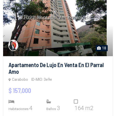
18
Apartamento De Lujo En Venta En El Parral
Amo
Carabobo
ID-MIO: 3e9e
$ 157,000
4
3
164 m2
Habitaciones
Baños