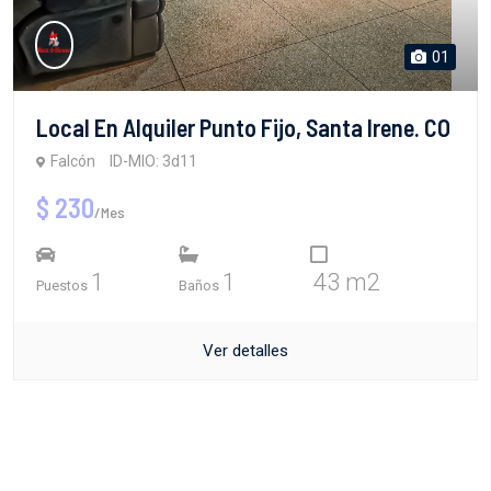
01
Local En Alquiler Punto Fijo, Santa Irene. CO
Falcón
ID-MIO: 3d11
$ 230
/Mes
1
1
43 m2
Puestos
Baños
Ver detalles