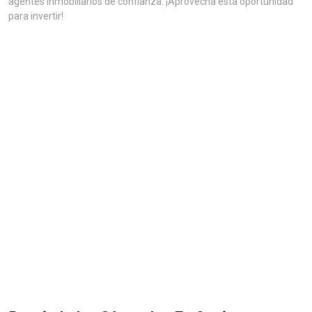
agentes inmobiliarios de confianza. ¡Aprovecha esta oportunidad
para invertir!