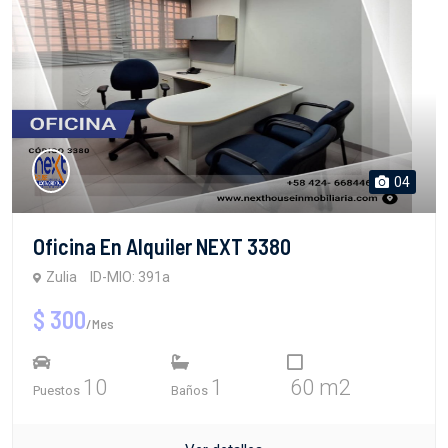
04
Oficina En Alquiler NEXT 3380
Zulia
ID-MIO: 391a
$ 300
/Mes
10
1
60 m2
Puestos
Baños