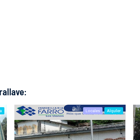
allave:
a
Locales
Alquiler