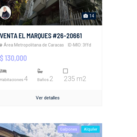
14
VENTA EL MARQUES #26-20661
Área Metropolitana de Caracas
ID-MIO: 3ffd
$ 130,000
4
2
235 m2
Habitaciones
Baños
Ver detalles
Galpones
Alquiler