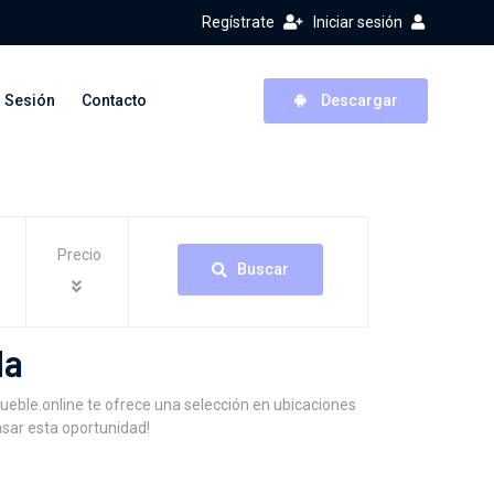
Regístrate
Iniciar sesión
r Sesión
Contacto
Descargar
Precio
Buscar
da
eble.online te ofrece una selección en ubicaciones
asar esta oportunidad!