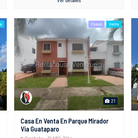
Ver detalles
a
Casas
Venta
21
Casa En Venta En Parque Mirador
Via Guataparo