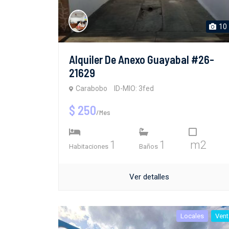
10
Alquiler De Anexo Guayabal #26-
21629
Carabobo
ID-MIO: 3fed
$ 250
/Mes
1
1
m2
Habitaciones
Baños
Ver detalles
Locales
Vent