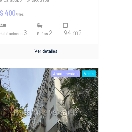
Carabobo
ID-MIO: 395a
$ 400
/Mes
3
2
94 m2
Habitaciones
Baños
Ver detalles
Apartamentos
Venta