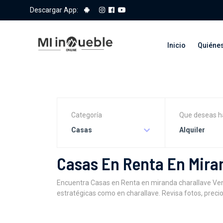
Descargar App:
Inicio
Quiéne
Categoría
Que deseas h
Casas
Alquiler
Casas En Renta En Mira
Encuentra Casas en Renta en miranda charallave Vene
estratégicas como en charallave. Revisa fotos, preci