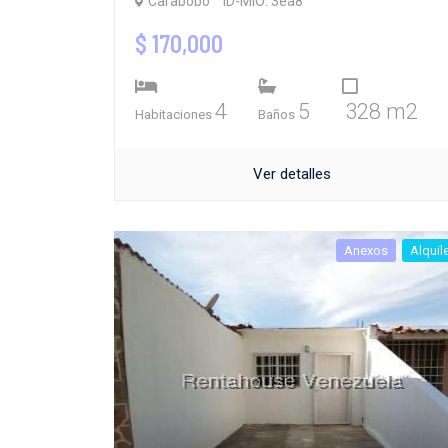
Carabobo
ID-MIO: 3ea8
$ 170,000
4
5
328 m2
Habitaciones
Baños
Ver detalles
Anexos
Alquil