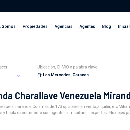
s Somos
Propiedades
Agencias
Agentes
Blog
Inicia
acer
Ubicación, ID-MIO o palabra clave
nda Charallave Venezuela Miran
zuela, miranda. Con más de 173 opciones en venta,alquiler, etc MiInmu
os y habla directamente con agentes inmobiliarios expertos. ¡No dejes p