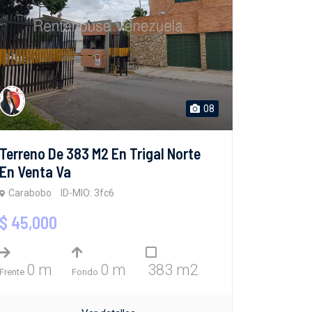
08
Terreno De 383 M2 En Trigal Norte
En Venta Va
Carabobo
ID-MIO: 3fc6
$ 45,000
0 m
0 m
383 m2
Frente
Fondo