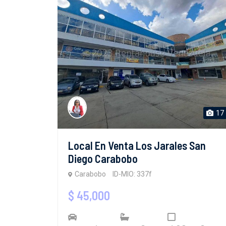
17
Local En Venta Los Jarales San
Diego Carabobo
Carabobo
ID-MIO: 337f
$ 45,000