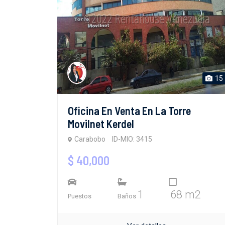
15
Oficina En Venta En La Torre
Movilnet Kerdel
Carabobo
ID-MIO: 3415
$ 40,000
1
68 m2
Puestos
Baños