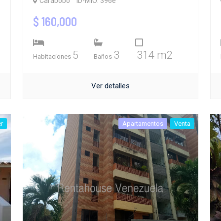
Carabobo
ID-MIO: 396e
$ 160,000
5
3
314 m2
Habitaciones
Baños
Ver detalles
er
Apartamentos
Venta