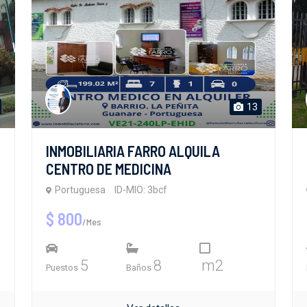
13
INMOBILIARIA FARRO ALQUILA
CENTRO DE MEDICINA
Portuguesa
ID-MIO: 3bcf
$ 800
/Mes
5
8
m2
Puestos
Baños