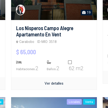
19
Los Nisperos Campo Alegre
Apartamento En Vent
Carabobo
ID-MIO: 3518
$ 65,000
2
2
62 m2
Habitaciones
Baños
Ver detalles
a
Locales
Venta