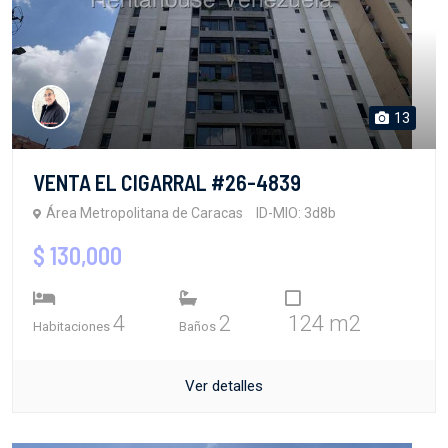
13
VENTA EL CIGARRAL #26-4839
Área Metropolitana de Caracas
ID-MIO: 3d8b
$ 130,000
4
2
124 m2
Habitaciones
Baños
Ver detalles