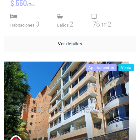
$ 550
/Mes
3
2
78 m2
Habitaciones
Baños
Ver detalles
Apartamentos
Venta