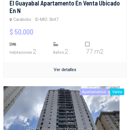
El Guayabal Apartamento En Venta Ubicado
En N
Carabobo
ID-MIO: 3b47
$ 50,000
2
2
77 m2
Habitaciones
Baños
Ver detalles
Apartamentos
Venta