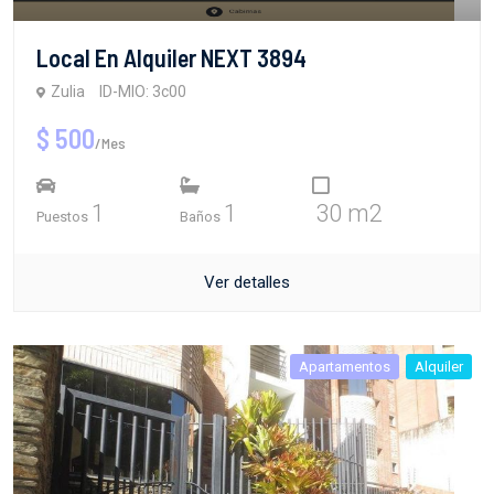
Local En Alquiler NEXT 3894
Zulia
ID-MIO: 3c00
$ 500
/Mes
1
1
30 m2
Puestos
Baños
Ver detalles
Apartamentos
Alquiler