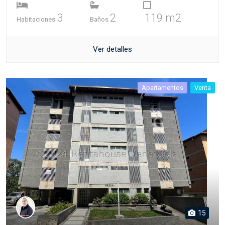
3
2
119 m2
Habitaciones
Baños
Ver detalles
Apartamentos
Venta
15