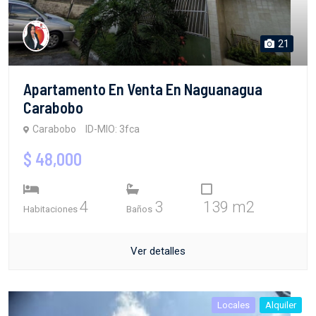
21
Apartamento En Venta En Naguanagua
Carabobo
Carabobo
ID-MIO: 3fca
$ 48,000
4
3
139 m2
Habitaciones
Baños
Ver detalles
Locales
Alquiler