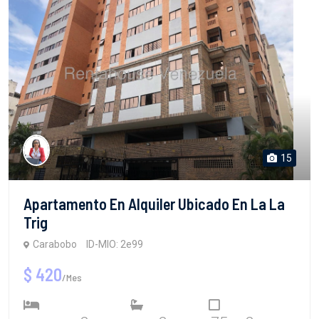
15
Apartamento En Alquiler Ubicado En La La
Trig
Carabobo
ID-MIO: 2e99
$ 420
/Mes