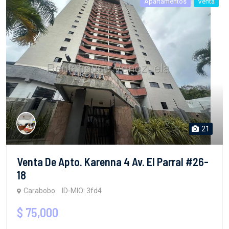
Apartamentos
Venta
21
Venta De Apto. Karenna 4 Av. El Parral #26-
18
Carabobo
ID-MIO: 3fd4
$ 75,000