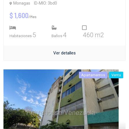
Monagas
ID-MIO: 3bd0
$ 1,600
/Mes
5
4
460 m2
Habitaciones
Baños
Ver detalles
Apartamentos
Venta