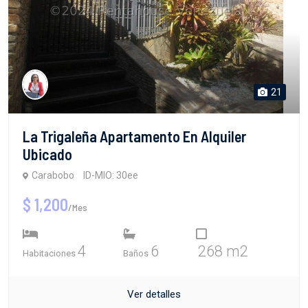
21
La Trigaleña Apartamento En Alquiler
Ubicado
Carabobo
ID-MIO: 30ee
$ 1,200
/Mes
4
6
268 m2
Habitaciones
Baños
Ver detalles