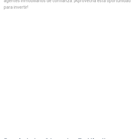
agentes inmobiliarios de confianza. ¡Aprovecha esta oportunidad
para invertir!