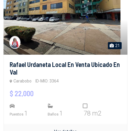
21
Rafael Urdaneta Local En Venta Ubicado En
Val
Carabobo
ID-MIO: 3364
$ 22,000
1
1
78 m2
Puestos
Baños