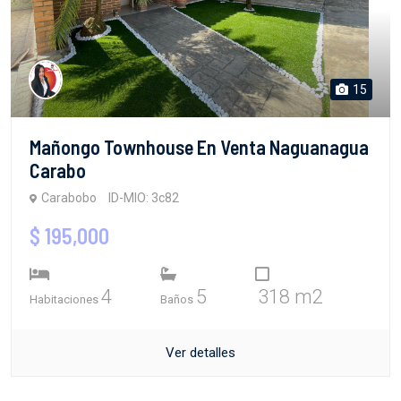
15
Mañongo Townhouse En Venta Naguanagua
Carabo
Carabobo
ID-MIO: 3c82
$ 195,000
4
5
318 m2
Habitaciones
Baños
Ver detalles