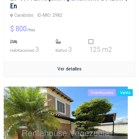
En
Carabobo
ID-MIO: 2982
$ 800
/Mes
3
3
125 m2
Habitaciones
Baños
Ver detalles
Townhouses
Venta