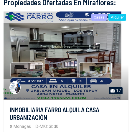
Propiedades Ofertadas En Miraflores:
Casas
Alquiler
17
INMOBILIARIA FARRO ALQUILA CASA
URBANIZACIÓN
Monagas
ID-MIO: 3bd0