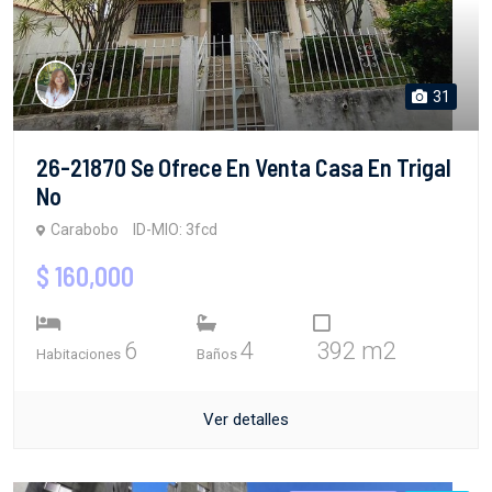
31
26-21870 Se Ofrece En Venta Casa En Trigal
No
Carabobo
ID-MIO: 3fcd
$ 160,000
6
4
392 m2
Habitaciones
Baños
Ver detalles