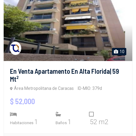
10
En Venta Apartamento En Alta Florida| 59
Mt²
Área Metropolitana de Caracas
ID-MIO: 379d
$ 52,000
1
1
52 m2
Habitaciones
Baños