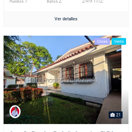
7
2
249 m2
Puestos
Baños
Ver detalles
Casas
Venta
21