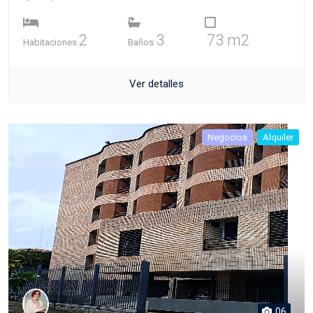
2
3
73 m2
Habitaciones
Baños
Ver detalles
Negocios
Alquiler
06