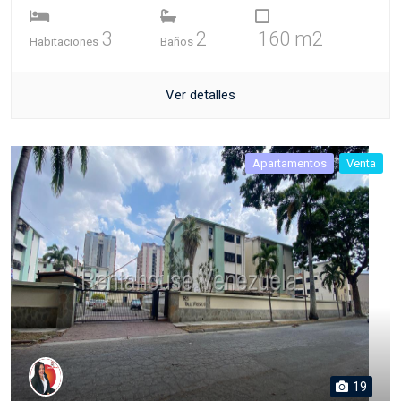
3
2
160 m2
Habitaciones
Baños
Ver detalles
Apartamentos
Venta
19