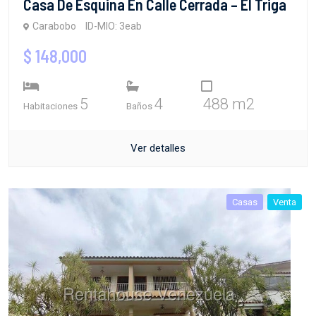
Casa De Esquina En Calle Cerrada – El Triga
Carabobo
ID-MIO: 3eab
$ 148,000
5
4
488 m2
Habitaciones
Baños
Ver detalles
Casas
Venta