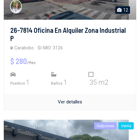
12
26-7814 Oficina En Alquiler Zona Industrial
P
Carabobo
ID-MIO: 3126
$ 280
/Mes
1
1
35 m2
Puestos
Baños
Ver detalles
Galpones
Venta