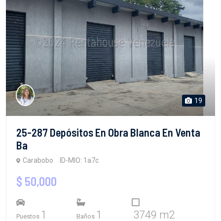
19
25-287 Depósitos En Obra Blanca En Venta
Ba
Carabobo
ID-MIO: 1a7c
$ 50,000
1
1
3749 m2
Puestos
Baños