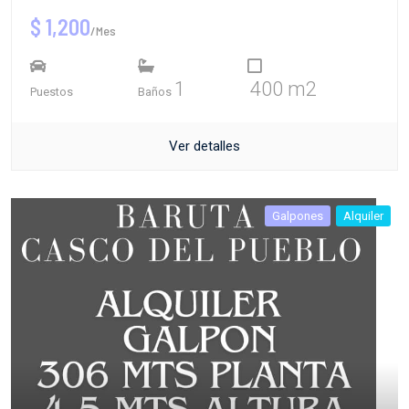
$ 1,200
/Mes
1
400 m2
Puestos
Baños
Ver detalles
Galpones
Alquiler