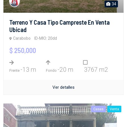
34
Terreno Y Casa Tipo Campreste En Venta
Ubicad
Carabobo
ID-MIO: 20dd
$ 250,000
-13 m
-20 m
3767 m2
Frente
Fondo
Ver detalles
Casas
Venta