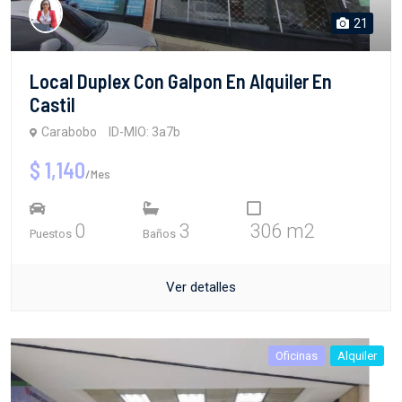
21
Local Duplex Con Galpon En Alquiler En
Castil
Carabobo
ID-MIO: 3a7b
$ 1,140
/Mes
0
3
306 m2
Puestos
Baños
Ver detalles
Oficinas
Alquiler