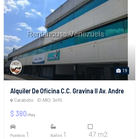
19
Alquiler De Oficina C.C. Gravina II Av. Andre
Carabobo
ID-MIO: 3e95
$ 380
/Mes
1
1
47 m2
Puestos
Baños