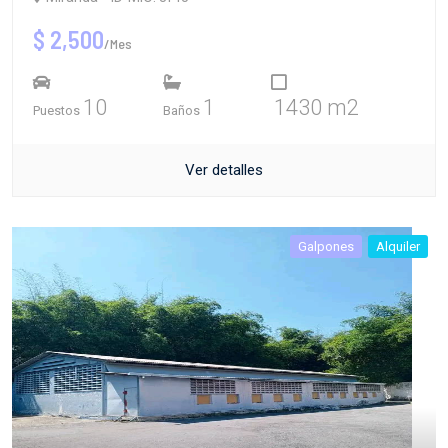
$ 2,500
/Mes
10
1
1430 m2
Puestos
Baños
Ver detalles
Galpones
Alquiler