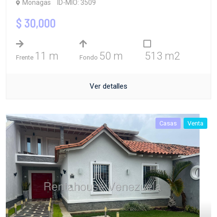
Monagas
ID-MIO: 3509
$ 30,000
11 m
50 m
513 m2
Frente
Fondo
Ver detalles
Casas
Venta