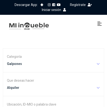
Descargar App:
Regístrate
Iniciar sesión
Categoría
Galpones
Que deseas hacer
Alquiler
Ubicación, ID-MIO o palabra clave