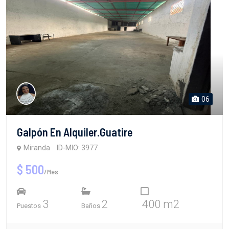
06
Galpón En Alquiler.Guatire
Miranda
ID-MIO: 3977
$ 500
/Mes
3
2
400 m2
Puestos
Baños