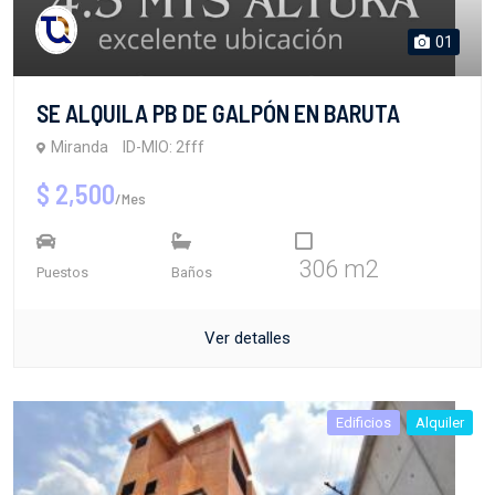
01
SE ALQUILA PB DE GALPÓN EN BARUTA
Miranda
ID-MIO: 2fff
$ 2,500
/Mes
306 m2
Puestos
Baños
Ver detalles
Edificios
Alquiler