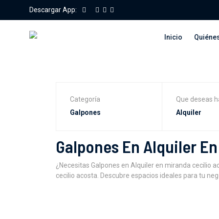
Descargar App:
Inicio
Quiéne
Categoría
Que deseas h
Galpones En Alquiler En
¿Necesitas Galpones en Alquiler en miranda cecilio
cecilio acosta. Descubre espacios ideales para tu ne