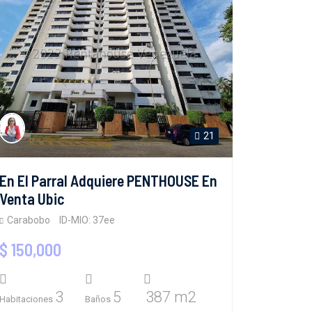
21
En El Parral Adquiere PENTHOUSE En
Venta Ubic
Carabobo
ID-MIO: 37ee
$ 150,000
3
5
387 m2
Habitaciones
Baños