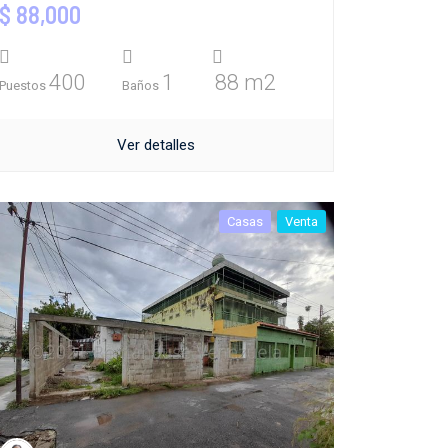
$ 88,000
400
1
88 m2
Puestos
Baños
Ver detalles
Casas
Venta