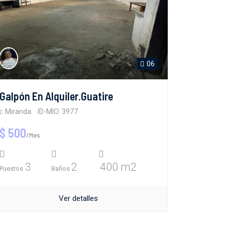
06
Galpón En Alquiler.Guatire
Miranda
ID-MIO: 3977
$ 500
/Mes
3
2
400 m2
Puestos
Baños
Ver detalles