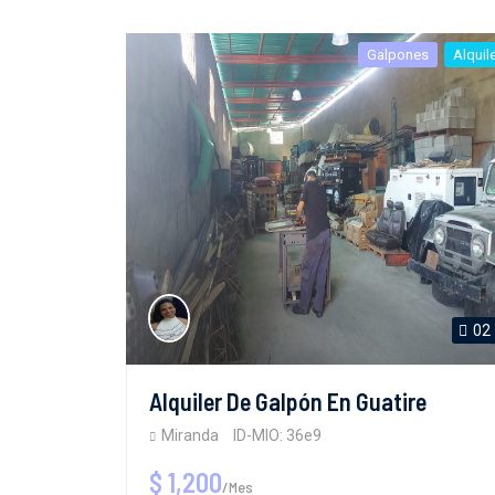
Galpones
Alquil
02
Alquiler De Galpón En Guatire
Miranda
ID-MIO: 36e9
$ 1,200
/Mes