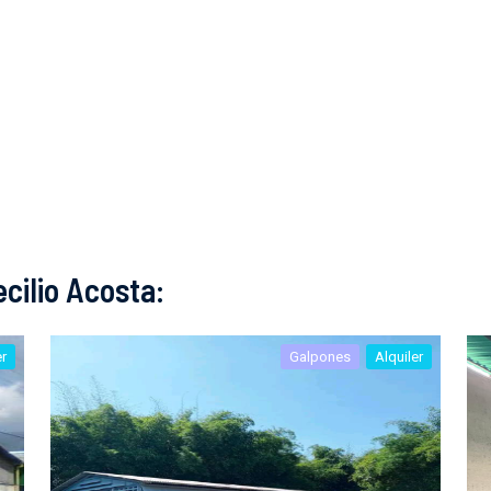
cilio Acosta:
er
Galpones
Alquiler