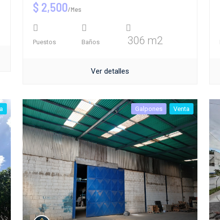
$ 2,500
/Mes
306 m2
Puestos
Baños
Ver detalles
a
Galpones
Venta