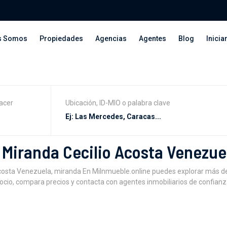
s Somos
Propiedades
Agencias
Agentes
Blog
Inicia
acer
Ubicación, ID-MIO o palabra clave
 Miranda Cecilio Acosta Venezue
 acosta Venezuela, miranda En MiInmueble.online puedes explorar más 
gocio, compara precios y contacta con agentes inmobiliarios de confianz