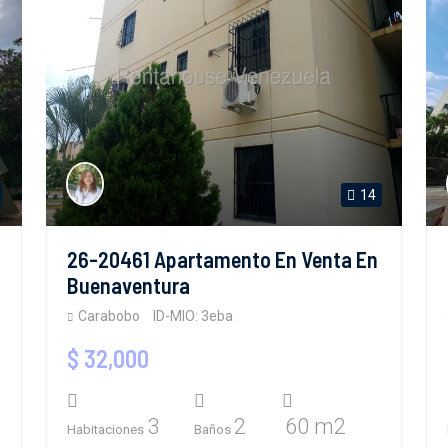
14
26-20461 Apartamento En Venta En
Buenaventura
Carabobo
ID-MIO: 3eba
$ 32,000
3
2
60 m2
Habitaciones
Baños