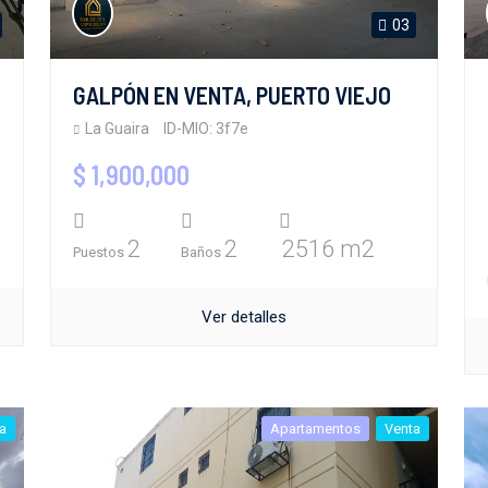
03
GALPÓN EN VENTA, PUERTO VIEJO
La Guaira
ID-MIO: 3f7e
$ 1,900,000
2
2
2516 m2
Puestos
Baños
Ver detalles
a
Apartamentos
Venta