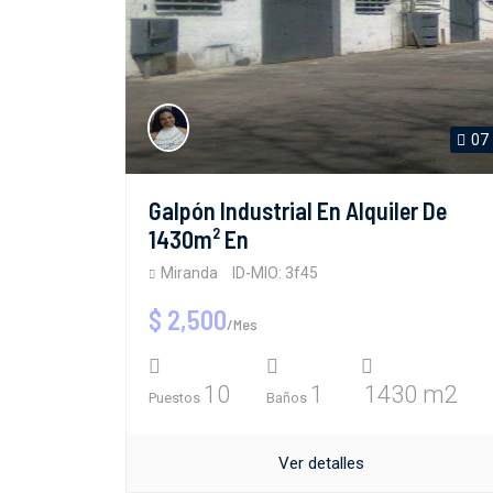
07
Galpón Industrial En Alquiler De
1430m² En
Miranda
ID-MIO: 3f45
$ 2,500
/Mes
10
1
1430 m2
Puestos
Baños
Ver detalles