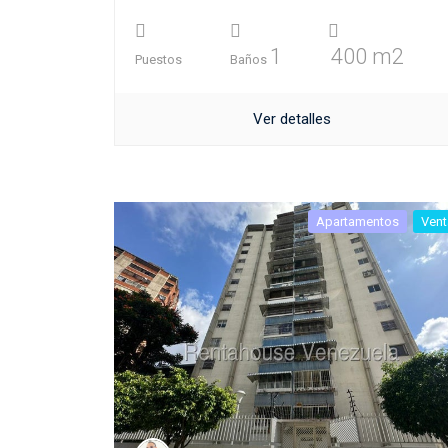
1
400 m2
Puestos
Baños
Ver detalles
Apartamentos
Vent