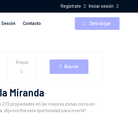
Regístrate
Iniciar sesión
r Sesión
Contacto
Descargar
Precio
Buscar
la Miranda
de 272 propiedades en las mejores zonas como en
a. ¡Aprovecha esta oportunidad para invertir!