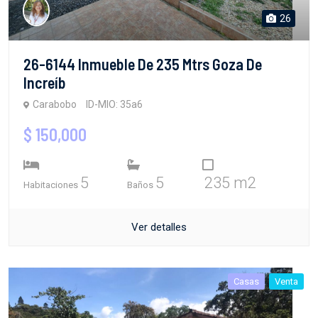
26
26-6144 Inmueble De 235 Mtrs Goza De
Increíb
Carabobo
ID-MIO: 35a6
$ 150,000
5
5
235 m2
Habitaciones
Baños
Ver detalles
Casas
Venta