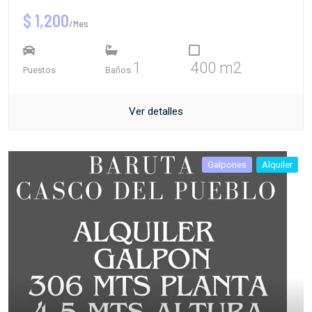
$ 1,200
/Mes
1
400 m2
Puestos
Baños
Ver detalles
Galpones
Alquiler