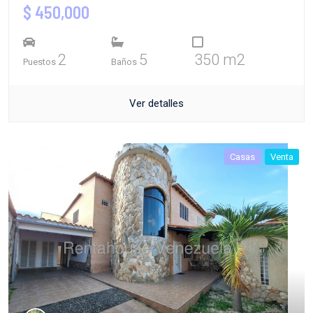
$ 450,000
2
5
350 m2
Puestos
Baños
Ver detalles
Casas
Venta