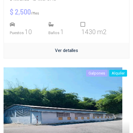
$ 2,500
/Mes
10
1
1430 m2
Puestos
Baños
Ver detalles
Galpones
Alquiler