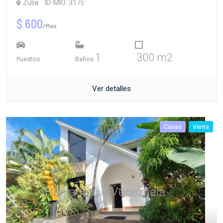
Zulia
ID-MIO: 317c
$ 600
/Mes
1
300 m2
Puestos
Baños
Ver detalles
Casas
Venta