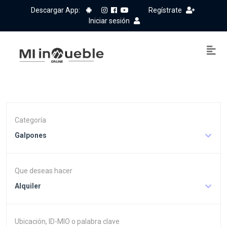
Descargar App:
Regístrate
Iniciar sesión
Categoría
Galpones
Que deseas hacer
Alquiler
Ubicación, ID-MIO o palabra clave