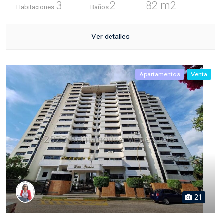
3
2
82 m2
Habitaciones
Baños
Ver detalles
Apartamentos
Venta
21