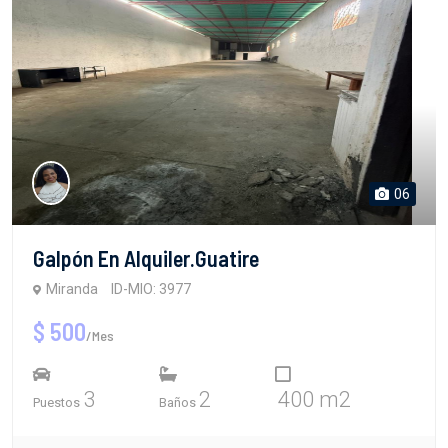
06
Galpón En Alquiler.Guatire
Miranda
ID-MIO: 3977
$ 500
/Mes
3
2
400 m2
Puestos
Baños