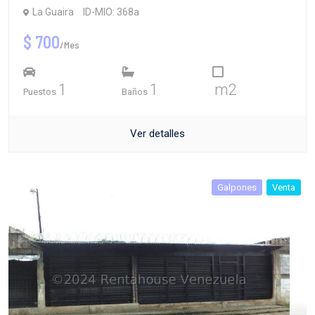
La Guaira
ID-MIO: 368a
$ 700
/Mes
1
1
m2
Puestos
Baños
Ver detalles
Galpones
Venta