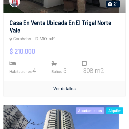
21
Casa En Venta Ubicada En El Trigal Norte
Vale
Carabobo
ID-MIO: a49
$ 210,000
4
5
308 m2
Habitaciones
Baños
Ver detalles
Apartamentos
Alquiler