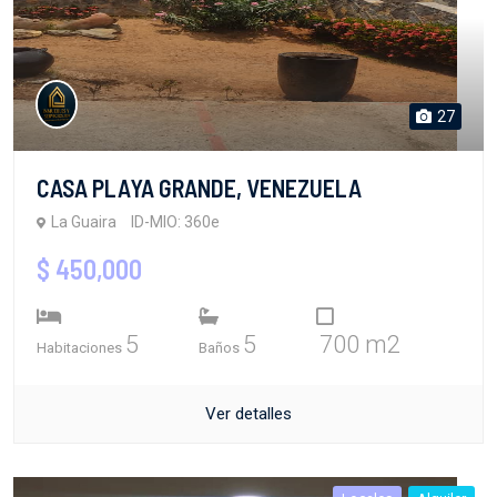
27
CASA PLAYA GRANDE, VENEZUELA
La Guaira
ID-MIO: 360e
$ 450,000
5
5
700 m2
Habitaciones
Baños
Ver detalles
Locales
Alquiler