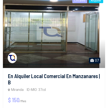
07
En Alquiler Local Comercial En Manzanares |
B
Miranda
ID-MIO: 37cd
$ 150
/Mes