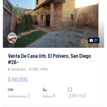
21
Venta De Casa Urb. El Polvero, San Diego
#26-
Carabobo
ID-MIO: 408a
$ 80,000
3
4
249 m2
Habitaciones
Baños
Ver detalles