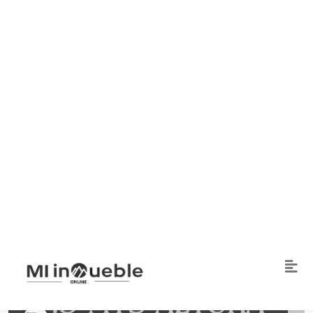
1
400 m2
Puestos
Baños
Ver detalles
Galpones
Alquiler
01