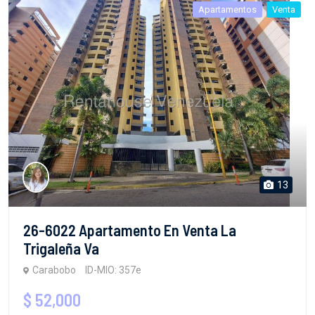
13
26-6022 Apartamento En Venta La
Trigaleña Va
Carabobo
ID-MIO: 357e
$ 52,000