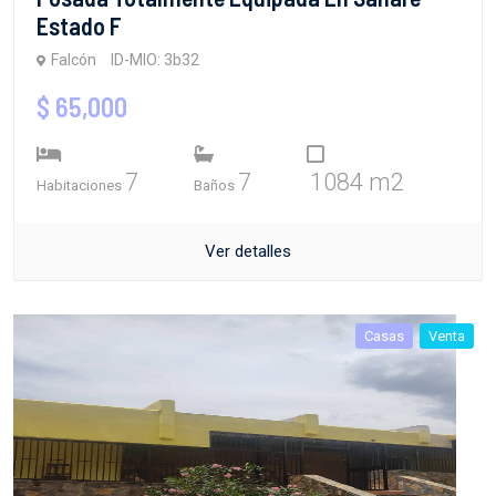
Falcón
ID-MIO: 3b32
$ 65,000
7
7
1084 m2
Habitaciones
Baños
Ver detalles
Casas
Venta