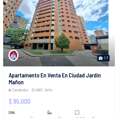
17
Apartamento En Venta En Ciudad Jardín
Mañon
Carabobo
ID-MIO: 3efe
$ 95,000
3
3
118 m2
Habitaciones
Baños