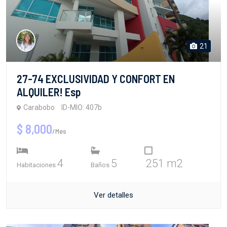
21
27-74 EXCLUSIVIDAD Y CONFORT EN
ALQUILER! Esp
Carabobo
ID-MIO: 407b
$ 8,000
/Mes
4
5
251 m2
Habitaciones
Baños
Ver detalles
Apartamentos
Venta